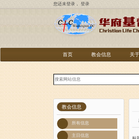
跳
您还未登录，
登录
转
到
主
要
内
容
首页
教会信息
关
站
内
搜
索
教会信息
所有信息
主日信息
标