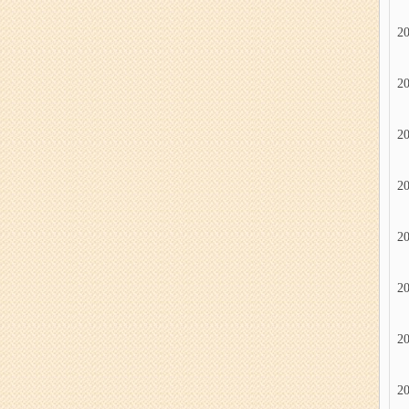
20
20
20
20
20
20
20
20