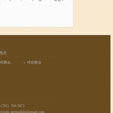
面
一
页
页
地点
有聚会
特别聚会
03）356-5073
clcwdc.spring4life@gmail.com