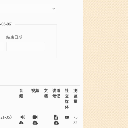
03-06）
结束日期
音
视频
文
讲道
社
浏
频
档
笔记
交
览
媒
量
体
1-35》
75
32