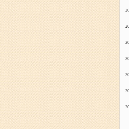
20
20
20
20
20
20
20