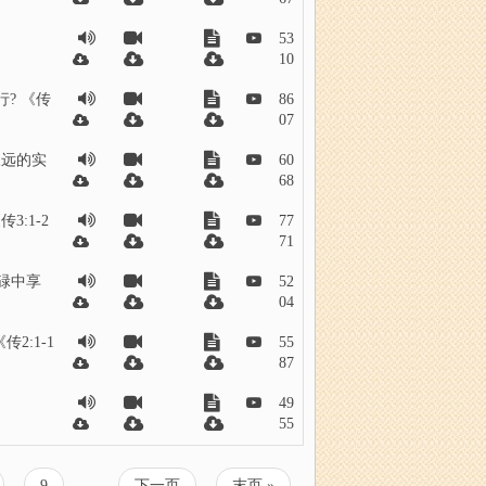
53
10
? 《传
86
07
永远的实
60
68
:1-2
77
71
碌中享
52
04
2:1-1
55
87
49
55
页
9
…
下
下一页
末
末页 »