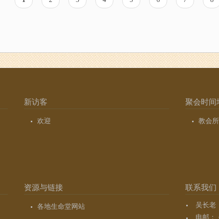
前
面
面
面
面
面
面
面
页
新访客
聚会时间
欢迎
教会所
资源与链接
联系我们
吴长老（7
各地生命堂网站
电邮：