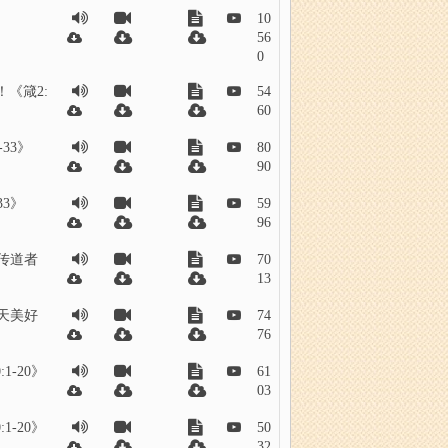
10
56
0
《箴2:
54
60
33》
80
90
3》
59
96
好传道者
70
13
明天美好
74
76
1-20》
61
03
1-20》
50
32