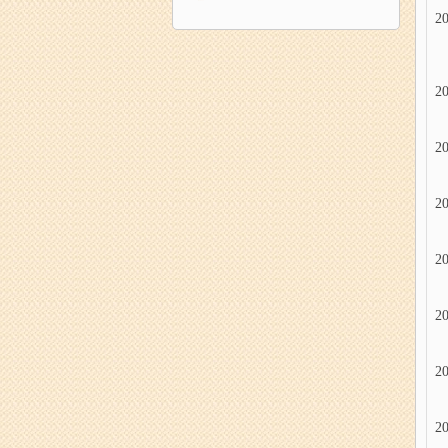
20
20
20
20
20
20
20
20