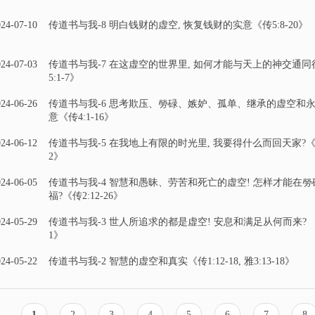
24-07-10
传道书与我-8 明白钱财的虚空, 恢复钱财的实意《传5:8-20》
24-07-03
传道书与我-7 在这虚空的世界里, 如何才能与天上的神交通同行
5:1-7》
24-06-26
传道书与我-6 思考欺压、勞碌、嫉妒、孤单、继承的虚空和
意《传4:1-16》
24-06-12
传道书与我-5 在我地上有限的时光里, 我要得什么而回天家?《传3
2》
24-06-05
传道书与我-4 智慧和愚昧、劳苦和死亡的虚空! 怎样才能在勞
福?《传2:12-26》
24-05-29
传道书与我-3 世人所追求的都是虚空! 安息和满足从何而来? 《传
1》
24-05-22
传道书与我-2 智慧的虚空和真实《传1:12-18, 雅3:13-18》
当
1
页
2
页
3
页
4
页
5
页
6
页
7
页
8