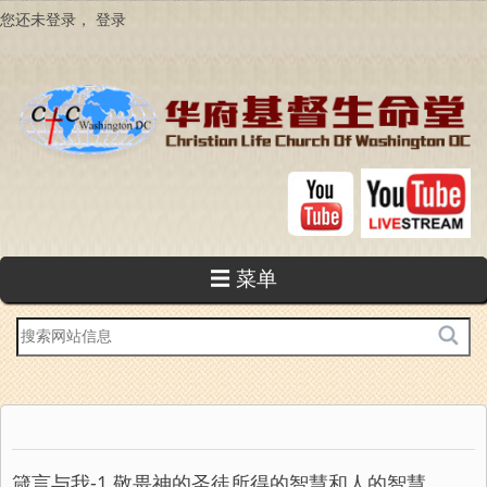
跳
您还未登录，
登录
转
到
主
要
内
容
☰ 菜单
站
内
搜
索
箴言与我-1 敬畏神的圣徒所得的智慧和人的智慧