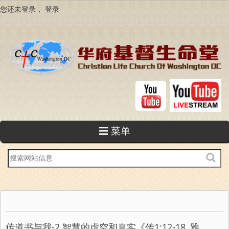
跳
您还未登录，
登录
转
到
主
要
内
容
☰ 菜单
站
内
搜
索
传道书与我-2 智慧的虚空和真实《传1:12-18, 雅