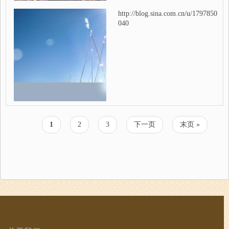
http://blog.sina.com.cn/u/1797850
040
当
1
页
2
页
3
下
下一页
末
末页 »
分
前
面
面
一
页
页
页
页