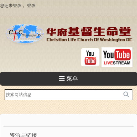
跳
您还未登录，
登录
转
到
主
要
内
容
☰ 菜单
站
内
搜
索
资源与链接