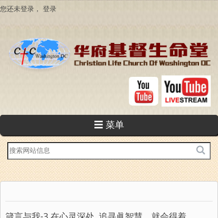
跳
您还未登录，
登录
转
到
主
要
内
容
☰ 菜单
站
内
搜
索
箴言与我-3 在心灵深处, 追寻眞智慧，就会得着