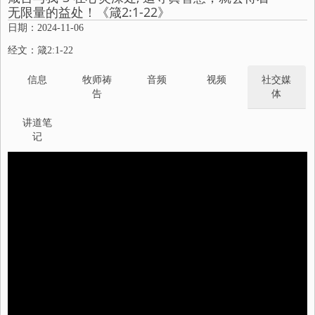
无限量的益处！《箴2:1-22》
日期：2024-11-06
经文：箴2:1-22
信息
牧师祷
音频
视频
社交媒
告
体
讲道笔
记