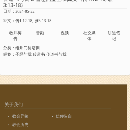
3:13-18》
日期：2024-05-22
经文：传1:12-18, 雅3:13-18
牧师祷
音频
视频
社交媒
讲道笔
告
体
记
分类：
维州门徒培训
标签：
圣经与我
传道书
传道书与我
关于我们
教会异象
信仰告白
教会历史