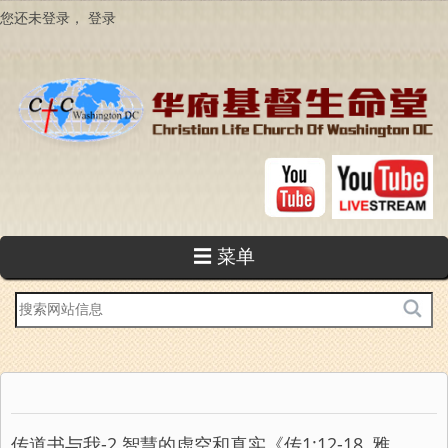
跳
您还未登录，
登录
转
到
主
要
内
容
☰ 菜单
站
内
搜
索
传道书与我-2 智慧的虚空和真实《传1:12-18, 雅