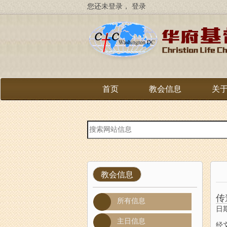
跳
您还未登录，
登录
转
到
主
要
内
容
首页
教会信息
关
站
内
搜
索
教会信息
传
所有信息
日期
主日信息
经文