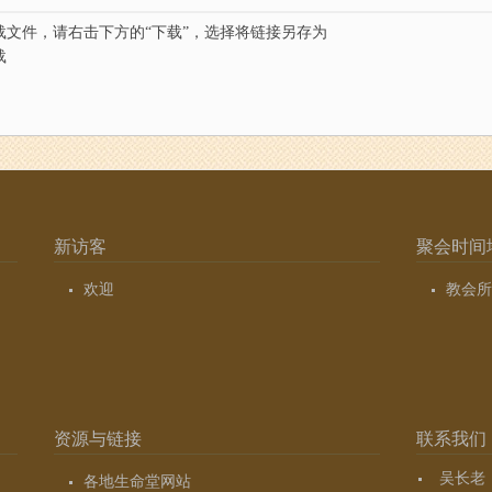
载文件，请右击下方的“下载”，选择将链接另存为
载
新访客
聚会时间
欢迎
教会所
资源与链接
联系我们
吴长老（7
各地生命堂网站