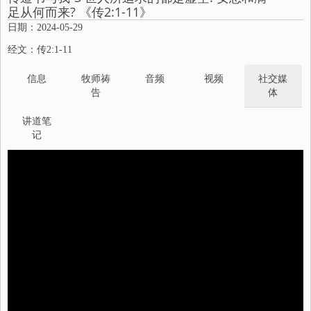
足从何而来? 《传2:1-11》
日期：2024-05-29
经文：传2:1-11
信息
牧师祷
音频
视频
社交媒
告
体
讲道笔
记