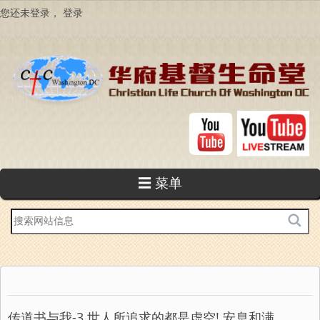
跳
您还未登录，
登录
转
到
主
要
内
容
☰ 菜单
站
内
搜
索
传道书与我-3 世人所追求的都是虚空! 安息和满