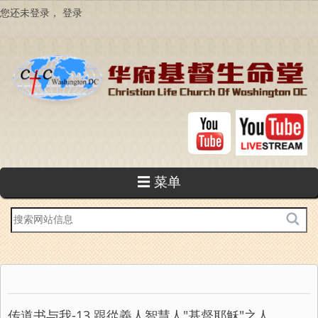
跳
您还未登录，
登录
转
到
主
要
内
容
☰ 菜单
站
内
搜
索
传道书与我-13 跟從義人智慧人"基督耶穌"之人