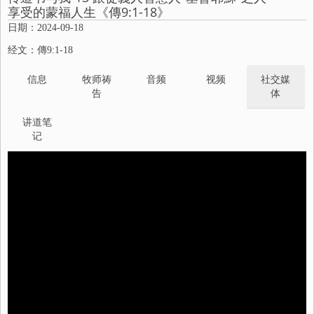
享受的蒙福人生《傳9:1-18》
日期：2024-09-18
经文：傳9:1-18
信息
牧师祷
音频
视频
社交媒
告
体
讲道笔
记