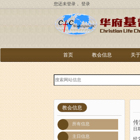
跳
您还未登录，
登录
转
到
主
要
内
容
首页
教会信息
关
站
内
搜
索
教会信息
传
所有信息
日期
主日信息
经文