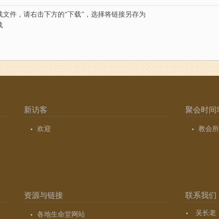
载文件，请右击下方的“下载”，选择将链接另存为
载
新访客
聚会时间
欢迎
教会所
资源与链接
联系我们
吴长老（7
各地生命堂网站