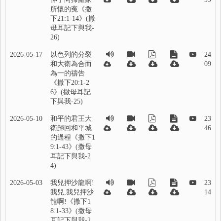
所懷的寃《撒
下21:1-14》(撒
母耳記下與我-
26)
2026-05-17
以色列的分裂
24
和大衛為合而
09
為一的禱告
《撒下20:1-2
6》(撒母耳記
下與我-25)
2026-05-10
和平的君王大
23
衛歸回和平城
46
的過程《撒下1
9:1-43》(撒母
耳記下與我-2
4)
2026-05-03
我兒押沙龍啊!
23
我兒,我兒押沙
14
龍啊!《撒下1
8:1-33》(撒母
耳記下與我-2