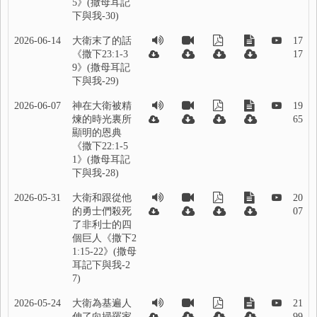
5》(撒母耳記
下與我-30)
2026-06-14
大衛末了的話
17
《撒下23:1-3
17
9》(撒母耳記
下與我-29)
2026-06-07
神在大衛被精
19
煉的時光裏所
65
顯明的恩典
《撒下22:1-5
1》(撒母耳記
下與我-28)
2026-05-31
大衛和跟從他
20
的勇士們殺死
07
了非利士的四
個巨人《撒下2
1:15-22》(撒母
耳記下與我-2
7)
2026-05-24
大衛為基遍人
21
伸了向掃羅家
99