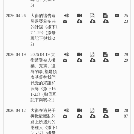
3)
2026-04-26
大衛的禱告遠
25
勝過亞希多弗
23
的計謀《撒下1
7:1-29》(撒母
耳記下與我-2
2)
2026-04-19
2026.04.19.大
29
衛遭受被人撇
29
棄、咒罵、凌
辱的事,都是預
表基督替我們
代受的咒詛和
凌辱《撒下16:
1-23》(撒母耳
記下與我-21)
2026-04-12
大衛在逃兒子
28
押撒龍叛亂的
87
路上所遇到的
兩種人《撒下1
5:1-37》(撒母