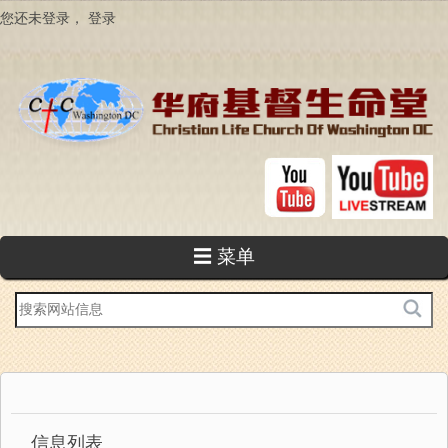
跳
您还未登录，
登录
转
到
主
要
内
容
☰ 菜单
站
内
搜
索
信息列表