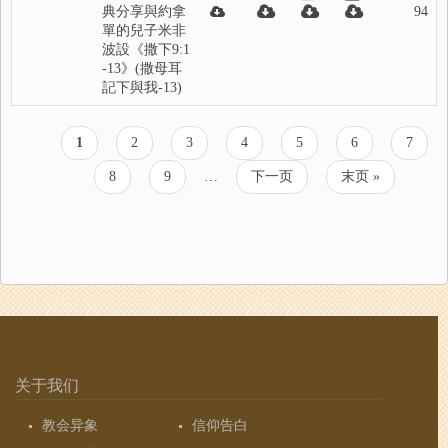
典分享與約拿
94
單的兒子米非
波設《撒下9:1
-13》(撒母耳
記下與我-13)
当
1
页
2
页
3
页
4
页
5
页
6
页
7
分
前
面
面
面
面
面
面
页
页
8
页
9
…
下
下一页
末
末页 »
页
面
面
一
页
页
关于我们
教会异象
信仰告白