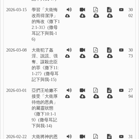
2026-03-15
學習「大衛悔
30
改而得潔淨」
02
的悔改《撒下1
2:1-31》(撒母
耳記下與我-1
6)
2026-03-08
大衛犯了姦
30
淫、說謊、强
73
奪、謀殺忠臣
的罪《撒下11:
1-27》(撒母耳
記下與我-15)
2026-03-01
亞捫王哈嫩不
27
接受「大衛厚
94
待他的恩典」
的屬靈狀態
《撒下10:1-1
9》(撒母耳記
下與我-14)
2026-02-22
大衛將神的恩
31