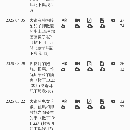
耳記下與我-2
0)
2026-04-05
大衛在饒恕接
27
納兒子押撒龍
74
的事上,為何那
麽猶豫了呢?
《撒下14:1-3
3》(撒母耳記
下與我-19)
2026-03-29
押撒龍的抱
26
怨、恨惡、報
12
仇所帶來的禍
患《撒下13:23
-39》(撒母耳
記下與我-18)
2026-03-22
大衛的兒女暗
32
嫩、他瑪和押
32
撒龍之間發生
的事《撒下13:
1-22》(撒母耳
記下與我-17)