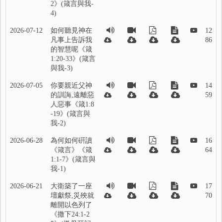
2》(箴言與我-
4)
2026-07-12
如何聽見神在
12
凡事上告訴我
86
的智慧呢《箴
1:20-33》(箴言
與我-3)
2026-07-05
你要親近父神
14
的訓誨,遠離惡
59
人惡事《箴1:8
-19》(箴言與
我-2)
2026-06-28
為何如何硏讀
16
《箴言》《箴
64
1:1-7》(箴言與
我-1)
2026-06-21
大衛築了一座
17
壇獻祭,災殃就
70
離開以色列了
《撒下24:1-2