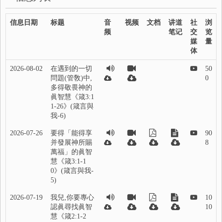
信息日期
标题
音
视频
文档
讲道
社
浏
频
笔记
交
览
媒
量
体
2026-08-02
在遇到的一切
50
問題(管敎)中,
0
多得敬畏神的
眞智慧《箴3:1
1-26》(箴言與
我-6)
2026-07-26
要得「能得享
90
并發展神所賜
8
萬福」的眞智
慧《箴3:1-1
0》(箴言與我-
5)
2026-07-19
我兒,你要專心
10
認眞尋找眞智
10
慧《箴2:1-2