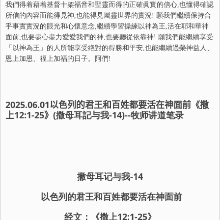
我們得着藉着基督十架福音和聖靈而得的正確眞實的信心,也懂得確認
所信的內容而能得見神,也能得見屬靈世界的實況! 願我們繼續保持合
乎事實實況的眼光和心懷意念,繼續學習操練以神為王,活在耶和華神
面前,也要盡心盡力愛愛我們的神,也要聽從依靠神! 願我們能繼續享受
「以神為王」的人所能享受絶對的得勝和平安,也能繼續過榮神益人、
恩上加恩、福上加福的日子。阿們!
2025.06.01
以色列的君王和百姓都要活在神面前《撒
上
12:1-25
》
(撒母耳記与我-
14
)--牧师讲道笔录
撒母耳记
与我-
14
以色列的君王和百姓都要活在神面前
经文：《
撒上
12
:1-
25》