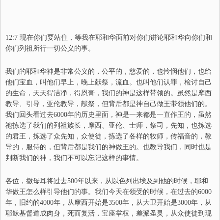
12:7 现在你们要站住，等我在耶和华面前对你们讲论耶和华向你们和
你们列祖所行一切公义的事。
我们的耶和华神是非常公义的，公平的，慈爱的，也怜悯他们，也给
他们宝血，叫他们早上，晚上献祭，流血。也叫他们认罪，检讨自己
的生命，天天得洁净，得恩膏，我们的神是这样带领的。虽然是摩西
教导、引导，亚伦教导，献祭，但背后都是神自己做王带领他们的。
我们回头看过去6000年的历史里面，神是一来都是一直作王的，虽然
祂拣选了我们的列祖族长，摩西、亚伦、士师，祭司，先知，也拣选
的君王，拣选了众先知，
众
使徒，拣选了各样的牧师，传福音的，教
导的，服侍的，但背后都是我们的神做王的。也教导我们，同时也是
判断我们的神，我们不可以忘记这样的事情。
各位，撒母耳将过去500年以来，从
以色列
出埃及到他的时候，耶和
华做王怎么样引导他们的事。我们今天在领受的时候，在过去的6000
年，旧约的4000年，从摩西开始是3500年，从大卫开始是3000年，从
耶稣基督道成肉身，死而复活，宝座掌权，差派圣灵，从众使徒到现