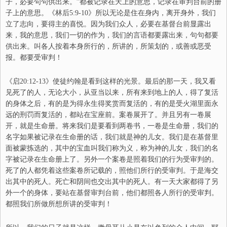
子，必要句句供出来。
”都被记录在天上的意思，记录在审判台前的册
子上的意思。
《林后5:9-10》
所以无论是住在身内，离开身外，我们
立了志向，要得主的喜悦。因为我们众人，必要在基督台前显露出
来，
我的意思，我们一切的作为，我们的言语都要露出来，句句都要
供出来。
叫各人按着本身所行的，
所讲的，所策划的，
或善或恶受
报。
都要受审判！
《启20:12-13》
使徒约翰是看到这样的光景。最后的那一天，
我又看
见死了的人，无论大小，
从亚当以来，所有来到地上的人，得了复活
的身体之后，有的是为得永生得奖赏而复活的，有的是受火湖里面永
远的刑罚而复活的，
都站在宝座前。案卷展开了。并且另有一卷展
开，就是生命册。
将来我们是要看到两卷书，一卷是生命册，
我们的
名字如果被记录在生命册的话，我们就是神的儿女。我们是在基督里
面被蒙拣选的，其中的宝血叫我们称为义，称为神的儿女，我们的名
字被记录在生命册上了。另外一个案卷是照着我们的行为受审判的。
死了的人都凭着这些案卷所记载的，照他们所行的受审判。于是海交
出其中的死人。死亡和阴间也交出其中的死人。
有一天大家都得了另
外一个的身体，要站在基督审判台前，
他们都照各人所行的受审判。
都照我们所做所想所讲的受审判！