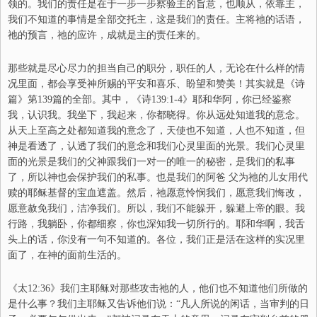
领的。我们的责任是在于一步一步察验主的旨意，也顺从，依靠主，
我们不知道的事情是全部交托主，这是我们的责任。主将祂的话语，
祂的预言，祂的应许，成就是主的责任来的。
那些就是尽心尽力的担当自己的职分，职任的人，无论在什么样的情
况里面，都会享受神所赐的平安和喜乐、盼望和赞美！其实就是《诗
篇》第139篇的全部。其中，
《诗139:1-4》
耶和华阿，你已经鉴察
我，认识我。我坐下，我起来，你都晓得。你从远处知道我的意念。
从天上至高之处都知道我的意念了，天使也不知道，人也不知道，但
神是看透了，认透了我们的意念和我们心灵里面的光景。我们心灵里
面的光景是我们的父神跟我们一对一的唯一的秘密，是我们的私事
了，所以神也会保护我们的私事。也是我们的阿爸 父为祂的儿女用代
赎的耶稣基督的宝血遮盖。然后，祂愿意怜悯我们，愿意我们悔改，
愿意赦免我们，洁净我们。所以，我们不能躲开，躲避上帝的眼。
我
行路，我躺卧，你都细察，你也深知我一切所行的。耶和华
啊
，我舌
头上的话，你没有一句不知道的。
各位，我们正是活在这样的实况里
面了，在神的面前生活的。
《太12:36》
我们主耶稣对那些攻击祂的人，他们也不知道他们所做的
是什么事？我们主耶稣又告诉他们说：“
凡人所说的闲话，当审判的日