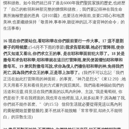
憫和拯救。如今我們就已得了過去
6000
年我們聖民家族的歷史
,也經歷
了「自己的軟弱和神那完整的憐憫和拯救」; 我們要記得神在我生命
裏所施極豐盛的恩典《詩
103
篇》
,也要活在神面前,並要口唱心和地讚
美神,也要繼續保持「敬畏神,事奉神,聽從神的話,不違背神的命令」的
生活事奉)
16 現在你們要站住,看耶和華在你們眼前要行一件大事。
17
這不是割
麥子的時候麽
;
(
5-6
月不下雨的季節
)
我求告耶和華
,祂必打雷降雨,使你
們又知道又看出,你們求立王的事, 是在耶和華面前犯大罪了。
18
於是
撒母耳求告耶和華;耶和華就在這日打雷降雨,衆民便甚懼怕耶和華和
撒母耳。
19
衆民對撒母耳說,求你為僕人們禱告耶和華的神,免得我們
死亡,因為我們求立王的事,正是罪上加罪了
。
(我們不可以忘記「我們
正活在如此打雷降雨的神面前」的事實。"神乃是烈火"《來
12:29
》
;祂
天天用看不見和看得見的方式審判賞罰萬民。我們藉着神賜給我們的
活道和活靈,得見活在我們裏面的以馬內利神。主說,"我是葡萄樹, 你
們是枝子;常在我裡面的,我也常在他裡面,這人就多結果子;因為離了我,
你們就不能作甚麽。"《約
15:5
》 信仰生活就必要從得見這以馬內利
的奧秘開始並要發展的
,要不然就不能脫離「常常學習,却終久不能明
白」的宗敎生活)