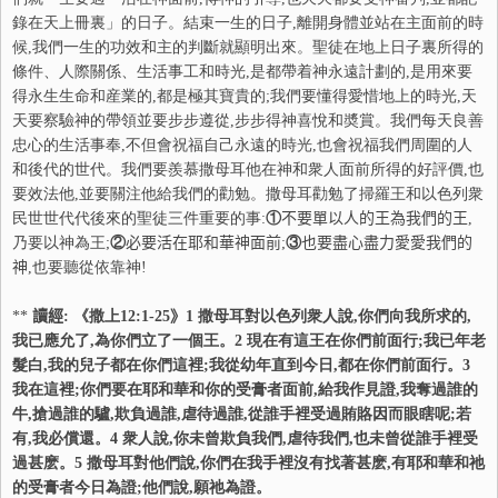
錄在天上冊裏」的日子。結束一生的日子,離開身體並站在主面前的時
候,我們一生的功效和主的判斷就顯明出來。聖徒在地上日子裏所得的
條件、人際關係、生活事工和時光,是都帶着神永遠計劃的,是用來要
得永生生命和産業的,都是極其寶貴的;我們要懂得愛惜地上的時光,天
天要察驗神的帶領並要步步遵從,步步得神喜悅和奬賞。我們每天良善
忠心的生活事奉,不但會祝福自己永遠的時光,也會祝福我們周圍的人
和後代的世代。我們要羨慕撒母耳他在神和衆人面前所得的好評價,也
要效法他,並要關注他給我們的勸勉。撒母耳勸勉了掃羅王和以色列衆
民世世代代後來的聖徒三件重要的事:
①
不要單以人的王為我們的王
,
乃要以神為王;
②
必要活在耶和華神面前
;
③
也要盡心盡力愛愛我們的
神
,也要聽從依靠神!
**
讀經
: 《撒上
12:1-25
》
1
撒母耳對以色列衆人說,你們向我所求的,
我已應允了,為你們立了一個王。
2
現在有這王在你們前面行;我已年老
髮白,我的兒子都在你們這裡;我從幼年直到今日,都在你們前面行。
3
我在這裡;你們要在耶和華和你的受膏者面前,給我作見證,我奪過誰的
牛,搶過誰的驢,欺負過誰,虐待過誰,從誰手裡受過賄賂因而眼瞎呢;若
有,我必償還。
4
衆人說,你未曾欺負我們,虐待我們,也未曾從誰手裡受
過甚麽。
5
撒母耳對他們說,你們在我手裡沒有找著甚麽,有耶和華和祂
的受膏者今日為證;他們說,願祂為證。