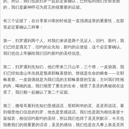
的。所以，我们也跟扫罗一起必定要确认，已经临到我们生命里面
的，我们是蒙神呼召为君王的很重要的证据。
有三个证据了，在分享第10章的时候是一直强调这章的重要性，在那
里必定要确认三样事：
第一，扫罗遇到两个人。对我们来讲是两个见证人，旧约、新约，我
们已经是遇见了，旧约的众先知，新约的众使徒，这个必定要确认。
我们也信上帝赐给我们旧约新约的圣经信息。
第二，扫罗遇到先知们，他们带来三只山羊，三个饼，一皮袋酒。我
们已经知道山羊羔就是预表耶稣基督的。饼就是生命的粮食——主耶
稣基督。一皮袋酒就是为我们流的主耶稣基督的宝血，主叫我们吃祂
的肉，喝祂的血。我们领受了重生的生命，领受了圣灵的奥秘就在这
里了。我们都一起确认了第二个证据。
第三，撒母耳看到先知们受感说话，受耶和华的灵、圣灵而说话。看
到领受他们信息的扫罗，他也是受感说话。我们也是因为相信基督十
架福音，相信旧约新约的圣经，所以我们也得了圣灵所默示，今天也
指教我们的很重要的话语，圣灵的感动，我们也是在凡事上靠圣灵而