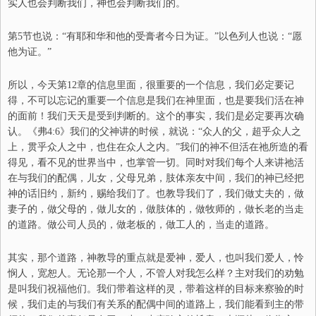
实人也会判断我们，神也会判断我们的。
第5节也说：“
有耶和华和他的受膏者今日为证。
”以色列人也说：“
愿
他为证。
”
所以，今天第12章的信息里面，很重要的一个信息，我们必定要记
得，不可以忘记的重要一个信息是我们在神里面，也是要我们活在神
的面前！我们天天是受到判断的。这个的事实，我们是必定要再次确
认。
《弗4:6》
我们的父神讲的时候，就说：“
众人的父，超乎众人之
上，贯乎众人之中，也住在众人之内。
”我们的神不但活在祂所造的看
得见，看不见的世界当中，也掌管一切。同时对我们每个人来讲祂活
在与我们的配偶，儿女，父母兄弟，肢体亲友中间，我们的神已经把
神的话旧约，新约，赐给我们了。也教导我们了，我们做丈夫的，做
妻子的，做父母的，做儿女的，做肢体的，做牧师的，做长老的当走
的道路。做公司人员的，做老板的，做工人的，当走的道路。
其实，那个道路，神教导的重点就是爱神，爱人，也叫我们爱人，怜
悯人，宽恕人
。无论那一个人，不管人对我怎么样？主对我们的劝勉
是叫我们祝福他们。我们带着这样的灵
，带着这样的目标来察验的时
候，我们走的与我们有关系的配偶中间的道路上，我们能看到主的带