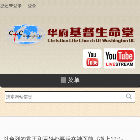
跳
您还未登录，
登录
转
到
主
要
内
容
☰ 菜单
站
内
搜
索
以色列的君王和百姓都要活在神面前《撒上12:1-