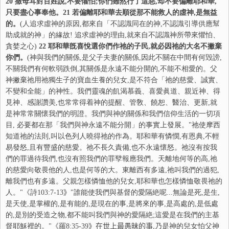
20
撒母耳對百姓說,不要懼怕;你們雖然行了這惡,却不要偏離耶和華,
只要盡心事奉他。
21
若偏離耶和華去順從那不能救人的虛神,是無益
的。
(人追求虛神的原因,都來自「不認識同在的神,不認識引導供應幫
助成就的神」的緣故! 追求虛神的理由,就來自不認識神所帶來懼怕、
貪婪之心)
22
耶和華旣喜悅選你們作祂的子民,就必因祂的大名不撇棄
你們。
(神與我們的關係,是父子夫妻的關係,因此不關在中間有何毁謗,
不關我們有何軟弱跌倒,其關係是永遠不能分開的,不能不相愛的。父
神撇棄祂用祂獨生子的寶血生養的兒女,是不符合「祂的慈愛、誠實、
不變和全能」的神性。我們靈魂的飢渴慕義、喜愛眞道、親近神、得
見神、感謝讚美,也常常得着神的提醒、管敎、饒恕、醫治、更新,就
是神常常關懷我們的明證。我們與神的關係和我們信仰生活的一切項
目, 必要都在那「我們與神永遠不能分開」的事實上發展。"祂使摩西
知道祂的法則,叫以色列人曉得祂的作為。耶和華有憐憫,有恩典,不輕
易發怒,且有豐盛的慈愛。祂不長久責備,也不永遠懷怒。祂沒有按我
們的罪過待我們,也沒有照我們的罪孼報應我們。天離地何等的高,祂
的慈愛向敬畏他的人,也是何等的大。東離西有多遠,祂叫我們的過犯,
離我們也有多遠。父親怎樣憐恤他的兒女,耶和華也怎樣憐恤敬畏祂的
人。"《詩
103:7-13
》
"誰能使我們與基督的愛隔絶呢...無論是死,是生,
是天使,是掌權的,是有能的,是現在的事,是將來的事,是高處的,是低處
的,是別的受造之物,都不能叫我們與神的愛隔絶;這愛是在我們的主基
督耶穌裡的。"《羅
8:35-39
》在世上最愚昧的事
,乃是神的兒女怕父神