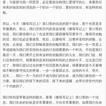
督
，
与基督与我一同受苦，必定要抓住刚强仁爱谨守的心，来要胜任
传美好福音的好消息的一个职分一个职任，要好好担当，有这样的劝
勉。
所以，今天《撒母耳记上》第12章的信息的那个场合，
那个光景是非
常隆重的。那么，我们历世历代的圣徒借着《撒母耳记上》第12章的
信息
，
我们要得着什么？在这里我们要跟撒母耳要学习，撒母耳劝勉
的话，我们也必定要接受。然后，以撒母耳
，
以
整本圣经的劝勉，众
先知，众使徒，我们主耶稣基督的劝勉而要活。我们的一生一世是上
帝成就祂为我们所安排的永远的计划很重要的一个时光。不但是我们
最后一天
，
我们
离开之前有这样的劝勉我们的儿女，我们的门徒，我
们后来的世代。很重要的是来到临终时间的之前的今天，过去是已经
过了，那我们是以过去的整个经历恩典为基础，很重要的是今天要继
续不断的要寻找主的带领，一步一步要跟从主。这样的今天、明天、
后天……我们一天一天的日子成为我们的生命，成为我们祷告的一个
力量。最后我们所留下来的话语，留下来的遗嘱，会带出世世代代的
一个功效的了。
我们特别是带着这样的眼光，要看《撒母耳记上》第12章的一个信
息。我们生命的目标是非常重要的，方向非常重要的。如果我们生命