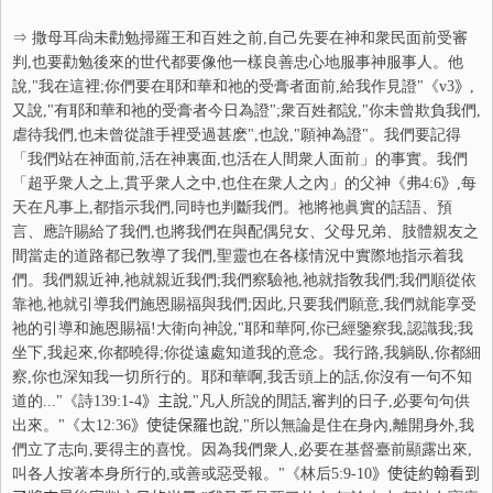
⇒
撒母耳尙未勸勉掃羅王和百姓之前,自己先要在神和衆民面前受審
判,也要勸勉後來的世代都要像他一樣良善忠心地服事神服事人。他
說,"我在這裡;你們要在耶和華和祂的受膏者面前,給我作見證"《
v3
》
,
又說,"有耶和華和祂的受膏者今日為證";衆百姓都說,"你未曾欺負我們,
虐待我們,也未曾從誰手裡受過甚麽",也說,"願神為證"。我們要記得
「我們站在神面前,活在神裏面,也活在人間衆人面前」的事實。我們
「超乎衆人之上,貫乎衆人之中,也住在衆人之內」的父神《弗
4:6
》
,每
天在凡事上,都指示我們,同時也判斷我們。祂將祂眞實的話語、預
言、應許賜給了我們,也將我們在與配偶兒女、父母兄弟、肢體親友之
間當走的道路都已敎導了我們,聖靈也在各樣情況中實際地指示着我
們。我們親近神,祂就親近我們;我們察驗祂,祂就指敎我們;我們順從依
靠祂,祂就引導我們施恩賜福與我們;因此,只要我們願意,我們就能享受
祂的引導和施恩賜福!大衛向神說,"耶和華阿,你已經鑒察我,認識我;我
坐下,我起來,你都曉得;你從遠處知道我的意念。我行路,我躺臥,你都細
察,你也深知我一切所行的。耶和華啊,我舌頭上的話,你沒有一句不知
道的..."《詩
139:1-4
》主說
,"凡人所說的閒話,審判的日子,必要句句供
出來。"《太
12:36
》使徒保羅也說
,"所以無論是住在身內,離開身外,我
們立了志向,要得主的喜悅。因為我們衆人,必要在基督臺前顯露出來,
叫各人按著本身所行的,或善或惡受報。"《林后
5:9-10
》使徒約翰看到