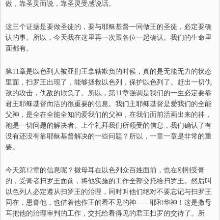
做，靠圣灵而说，靠圣灵受感说话。
这三个证据是要做圣徒的，要与耶稣基督一同做王的圣徒，必定要确
认的事。所以，今天我在这里再一次跟各位一起确认。我们的生命里
面都有。
第11章是以色列人被亚扪王拿辖欺负的时候，真的是无能无力的状态
里面，扫罗王出现了，能够拯救以色列，保护以色列了。赶出一切仇
敌的攻击，仇敌的欺负了。所以，第11章强调是我们的一生必定要靠
君王耶稣基督而活的很重要的信息。我们主耶稣基督是爱我们的全能
父神，是全在全能全知的爱我们的父神
，
在我们面前活画出来的神，
祂是一切问题的解决者。上个礼拜我们所领受的信息，我们确认了有
没有还没有靠耶稣基督解决的一些问题？所以，一章一章是非常的重
要。
今天第12章的信息呢？撒母耳在以色列众百姓面前，也在刚刚受膏
的，受膏者扫罗王面前，将他实施的工作全部交托给扫罗王。然后叫
以色列人必定遵从扫罗王的治理，同时叫他们绝对不要忘记与扫罗王
同在，恩膏他，也借着他作王的看不见的神——耶和华神！这是撒母
耳把他的治理审判的工作，交托给看得见的君王扫罗的交待了。所