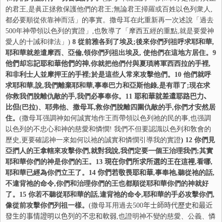
的君王,是眞正拯救保護他們的君王;無論君王掃羅或百姓以色列衆人,
都必要順從依靠神而活」的事實。撒母耳在此重新再一次述說「過去
500年神帶領以色列的實證」,也敎導了「摩西五經的重點,就是要愛神
愛人的十誡和律法」)
8
從前雅各到了埃及;後來你們列祖呼求耶和華,
耶和華就差遣摩西、亞倫,領你們列祖出埃及, 使他們在這地方居住。
9
他們却忘記耶和華他們的神
,你就把他們付與夏瑣將軍西西拉的手裡,
和非利士人並摩押王的手裡;於是這些人常來攻擊他們。
10
他們就呼
求耶和華,說,我們離棄耶和華,事奉巴力和亞斯他錄,是有罪了;現在求
你救我們脫離仇敵的手,我們必事奉你。
11
耶和華就差遣耶路巴力、
比但
(巴拉)、耶弗他、撒母耳,救你們脫離四圍仇敵的手,你們才安然居
住。
(撒母耳强調神如何誠實地作王而帶領以色列祂的民的事,也强調
以色列的不忠心和神的慈愛和憐憫! 我們不但要認識以色列和敎會的
歷史,更要確認神一來如何以祂的誠實和憐憫引導我的實證
)
12
你們見
亞捫人的王拿轄來攻擊你們,就對我說,我們定要一個王治理我們;其實
耶和華你們的神是你們的王。
13
現在你們所求所選的王在這裡
,看哪,
耶和華已經為你們立王了。
14
你們若敬畏耶和華
,事奉祂,聽從祂的話,
不違背祂的命令,你們和治理你們的王也都順從耶和華你們的神就好
了。
15
你若不聽從耶和華的話,違背祂的命令,耶和華的手必攻擊你們,
像從前攻擊你們列祖一樣。
(撒母耳用過去
500
年士師時代歷史和最近
發生的事情證明以色列的不忠和軟弱
,也證明神不變的慈愛、公義、憐