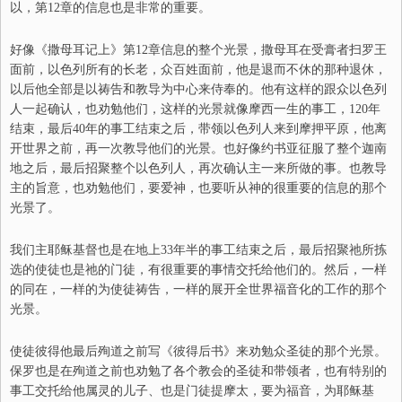
以，第12章的信息也是非常的重要。
好像《撒母耳记上》第12章信息的整个光景，撒母耳在受膏者扫罗王
面前，以色列所有的长老，众百姓面前，他是退而不休的那种退休，
以后他全部是以祷告和教导为中心来侍奉的。他有这样的跟众以色列
人一起确认，也劝勉他们，这样的光景就像摩西一生的事工，120年
结束，最后40年的事工结束之后，带领以色列人来到摩押平原，他离
开世界之前，再一次教导他们的光景。也好像约书亚征服了整个迦南
地之后，最后招聚整个以色列人，再次确认主一来所做的事。也教导
主的旨意，也劝勉他们，要爱神，也要听从神的很重要的信息的那个
光景了。
我们主耶稣基督也是在地上33年半的事工结束之后，最后招聚祂所拣
选的使徒也是祂的门徒，有很重要的事情交托给他们的。然后，一样
的同在，一样的为使徒祷告，一样的展开全世界福音化的工作的那个
光景。
使徒彼得他最后殉道之前写《彼得后书》来劝勉众圣徒的那个光景。
保罗也是在殉道之前也劝勉了各个教会的圣徒和带领者，也有特别的
事工交托给他属灵的儿子、也是门徒提摩太，要为福音，为耶稣基