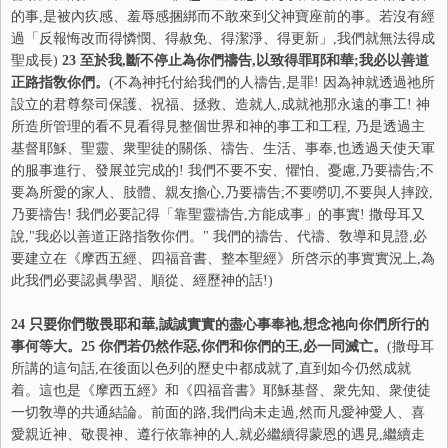
的事,是被內疚感、羞辱感捆綁而不敢來到父神寶座前的事。若沒有經
過「反報悔改而得憐憫、得赦免、得潔淨、得更新」,我們就無法得成
聖成長)
23
至於我,斷不停止為你們禱告,以致得罪耶和華;我必以善道
正路指敎你們。
(不為神托付給我們的人禱告,是罪! 因為神就透過祂所
設立的君尊祭司保護、祝福、拯救、造就人,成就祂那永遠的事工! 神
所造所管理的看不見看得見整個世界和神的事工和工程, 乃是透過主
基督耶穌、聖靈、衆聖徒的關係、禱告、生活、事奉,也透過天使天軍
的服事進行、發展並完成的! 我們不要不安、懼怕、憂慮,乃要禱告;不
要為所愛的家人、肢體、親友擔心,乃要禱告;不要嘮叨,不要與人摔跤,
乃要禱告! 我們必要記得「靠聖靈禱告,方能成事」的事實! 撒母耳又
說,"我必以善道正路指敎你們。" 我們的禱告、代禱、敎導和見證,必
要建立在《摩西五經、四福音書、整本聖經》所啓示的事實實況上,為
此我們必要認眞學習、順從、經歷神的話!)
24
只要你們敬畏耶和華
,誠誠實實的盡心事奉祂,想念祂向你們所行的
事何等大。
25
你們若仍然作惡,你們和你們的王,必一同滅亡。
(撒母耳
所講的這句話,在後面以色列的歷史中都成就了,直到如今仍然成就
着。這也是《摩西五經》和《四福音書》耶穌基督、衆先知、衆使徒
一切敎導的共通結論。前面的路,我們尙未走過,然而凡愛神愛人、喜
愛親近神、敬畏神、遵行依靠神的人,就必繼續得蒙恩的遇見,繼續走