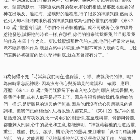
魂、神的話和信心才能遇見神、看見神、聽見神
,所以神給我們所啓
示、聖靈所默示、耶穌道成肉身的啓示,和我們相信,是那麽地重要的!
神在出埃及、過紅海、過曠野的過程裏,行了很多的神蹟異能,然而以
色列人却不能將肉眼所看的神蹟異能成為他們心靈裏的確據!《來
3:7-
14
》說
,"聖靈有話說,『你們今日若聽祂的話,就不可硬著心,像在曠野
惹祂發怒,試探祂的時候一樣;在那裡,你們的祖宗試我探我,並且觀看我
的作為,有四十年之久。所以我厭煩那世代的人,說,他們心裡常常迷糊,
竟不曉得我的作為;我就在怒中起誓說,他們斷不可進入我的安息。...我
們若將起初確實的信心,堅持到底,就在基督裡有分了。"
2)
為何得不見「時常與我們同在
,也保護、引導、成就我們的神」呢?
為何時常忘記神呢? 因為沒有信心與所聽見的道調和、確認、應用、
經歷!《來
4:1-3
》說
,"我們旣蒙留下有進入祂安息的應許,就當畏懼,免
得我們中間,或有人似乎是趕不上了。因為有福音傳給我們,像傳給他
們一樣;只是所聽見的道與他們無益,因為他們沒有信心與所聽見的道
調和。但我們已經相信的人,得以進入那安息..."《來
4:12
》說
,"神的道
是活潑的,是有功效的,比一切兩刃的劍更快,甚至魂與靈、骨節與骨髓,
都能刺入剖開,心中的思念和主意,都能辨明。"神就藉着祂的活道活靈,
重生、甦醒、快活、潔淨、醫治我們的靈魂,並且唯有「眞信而確認神
的話」的人,才能經歷「活神藉着祂的活道活靈作活潑工作」的事實。