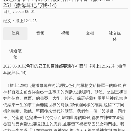
25》(撒母耳记与我-14)
日期：2025-06-01
经文：撒上12:1-25
信息
音频
视频
文档
社交媒
体
讲道笔
记
2025.06.01
以色列的君王和百姓都要活在神面前《撒上
12:1-25
》
(撒母
耳記與我-
14
)
《撒上
12
章》
,是撒母耳在將治理以色列的權柄交給掃羅王的時候,在
神和百姓面前要得自己一生事工的判
斷
,也要囑咐、勸勉、堅固王和百
姓的信息。摩西、約書亞、大衛、彼得、保羅等蒙神重用的神僕,當他
們結束一生的事工而離開世界的時候,都作過同樣的確認,也留下了同
樣的囑咐、勸勉、堅固後來世代的話語。我們每一個「與基督一同作
王」的聖徒,也完成一生的使命而離開世界的時候,都要在神並在衆聖
徒面前受判斷,也要見證主的恩典,並要留下祝福堅固兒女和門徒。我
們就一生要過「活在神面前,得神的引導,也天天都要受神審判,並都記