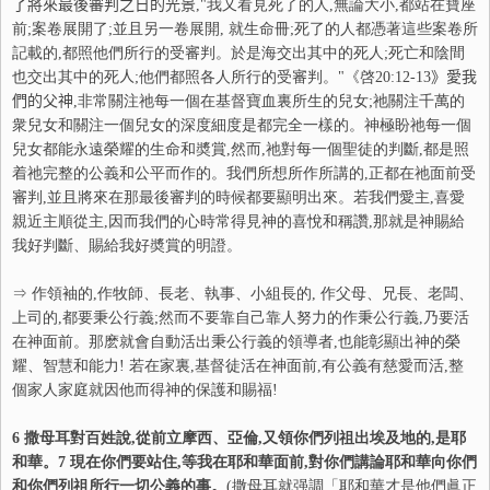
了將來最後審判之日的光景
,"我又看見死了的人,無論大小,都站在寶座
前;案卷展開了;並且另一卷展開, 就生命冊;死了的人都憑著這些案卷所
記載的,都照他們所行的受審判。於是海交出其中的死人;死亡和陰間
也交出其中的死
人
;他們都照各人所行的受審判。"《啓
20:12-13
》愛我
們的父神
,非常關注祂每一個在基督寶血裏所生的兒女;祂關注千萬的
衆兒女和關注一個兒女的深度細度是都完全一樣的。神極盼祂每一個
兒女都能永遠榮耀的生命和奬賞,然而,祂對每一個聖徒的判斷,都是照
着祂完整的公義和公平而作的。我們所想所作所講的,正都在祂面前受
審判,並且將來在那最後審判的時候都要顯明出來。若我們愛主,喜愛
親近主順從主,因而我們的心時常得見神的喜悅和稱讚,那就是神賜給
我好判斷、賜給我好奬賞的明證。
⇒
作領袖的,作牧師、長老、執事、小組長的, 作父母、兄長、老闆、
上司的,都要秉公行義;然而不要靠自己靠人努力的作秉公行義,乃要活
在神面前。那麽就會自動活出秉公行義的領導者,也能彰顯出神的榮
耀、智慧和能力! 若在家裏,基督徒活在神面前,有公義有慈愛而活,整
個家人家庭就因他而得神的保護和賜福!
6
撒母耳對百姓說,從前立摩西、亞倫,又領你們列祖出埃及地的,是耶
和華。
7
現在你們要站住,等我在耶和華面前,對你們講論耶和華向你們
和你們列祖所行一切公義的事。
(撒母耳就强調「耶和華才是他們眞正