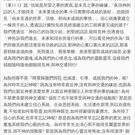
《來
11:1
》說
,"信就是所望之事的實底,是未見之事的確據。"眞信神的
話的人,才能得見「未來要成全的事,今日實際得成就的過程」,也能得
見「尙未見過的世界、活物、和尙未成就的事情」。信心就像要建立
一棟房子的人,透過設計圖預先得見經過建立的工程將要完成的屋子!
我們透過信「神自己的自我介紹」的聖經話語,能得見神;也透過信
「神告訴我們過去、未來和現在所進行的事」,可以看見神的作為! 我
們所聽見的那活潑並有功效的話語,那神的心裏口裏出來的話語,那基
督耶穌道成肉身、死而復活、寶座掌權、差派聖靈而成就的福音,必要
成為我們的靈魂,成為我們的心懷意念,成為我們的靈眼靈耳;這樣我們
就能隨時隨地都能得見神,與神交通同行!
3)
為何得不見「時常與我們同在
,也保護、引導、成就我們的神」呢?
為何時常忘記神呢? 因為沒有時常親近神,沒有與神交通的緣故,也因為
我們比親近神更喜愛世界,比親近神更關注人和世界的事的緣故! 為何
不那麽喜愛與神交通呢? 禱告了也不能享受與神交通的福氣呢? 那是因
為我們尙未建立信心系統、生命思想系統、生活運作原理,所以在禱告
裏,不知道如何靠聖靈,如何與神親交,如何得蒙禱告蒙應允。為何得了
信心的系統,也常常忘記神呢? 那是因為我們常常忘記靈界的實況,放任
魔鬼弄瞎我們心眼的作為。為何常常失去淸心而不能得見屬靈世界的
實況,得不神的指敎呢? 那是因為我們的心靈沒有悔改,沒有得潔淨! 願