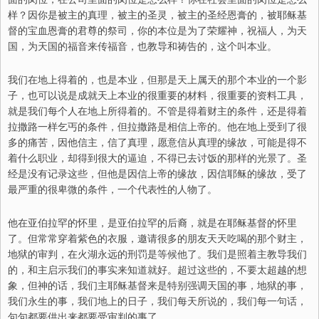
样？因你是被主的真理，被主的圣灵，被主的圣经恩膏的，被耶稣基
督的宝血恩膏的君尊的祭司，你的本位是为了荣耀神，祝福人，为天
国，为天国的福音来传福音，也教导和祷告的，这个叫本业。
我们在地上得着的，也是本业，但那是天上属天的那个本业的一个影
子，也可以说是成就天上本业的很重要的材料，很重要的资料工具，
就
是我们每个人在地上所得着的。不管是得着财主的条件，还是得着
拉撒路一样乞丐的条件，但拉撒路是相信上帝的。他在地上受到了很
多的痛苦，因他信主，信了真理，愿意信从真理的缘故，可能是得不
着什么职业，却得到很大的逼迫，不得已去讨饭的那样的光景了。圣
经是没有记录这些，但他是因信上帝的缘故，因信耶稣的缘故，受了
最严重的很卑微的条件，一个代表性的人物了。
他在亚伯拉罕的怀里，是亚伯拉罕的后裔，就是在耶稣基督的怀里
了。但常常穿着紫色的衣服，邀请很多的朋友天天吃喝的那
个
财主，
地狱的审判，在火湖永远的刑罚是等候他了。我们是照着主教导我们
的，和主启示我们的事实来知道就好。超过这些的，不要太超越的想
象，但神的话，我们主耶稣基督来是特别强调天国的事，地狱的事，
我们永生的事，我们地上的日子，我们每天所说的，我们每一句话，
句句都要供出来都要受审判的事了。