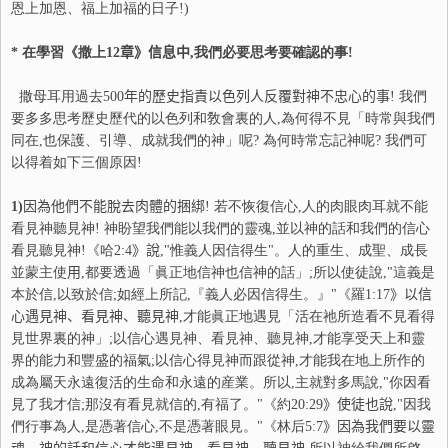
恩上加恩、福上加福的日子!)
* 在學習《撒上
12
章》信息中
,我們必要思考要確認的事!
撒母耳用過去
500
年的歷史指責以色列人反覆對神不忠心的事
! 我們
要多多思考歷史歷代的以色列和敎會裏的人,為何得不見「時常與我們
同在,也保護、引導、成就我們的神」呢? 為何時常忘記神呢? 我們可
以得着如下三個原因!
1)
因為他們不能脫去肉體的捆綁
! 若不恢復信心,人的肉眼肉耳就不能
看見神聽見神! 神盼望我們能以我們的靈魂,並以神的話和我們的信心
看見聽見神!《哈
2:4
》說
,"惟義人因信得生"。人的重生、成聖、成長
並蒙主使
用
,都要透過「眞正地信神也信神的話」;所以使徒說,"這義是
本於信,以致於信;如經上所記,『義人必因信得生。』"《羅
1:17
》以信
心遇見神、看見神、聽見神
,才能眞正地遇見「活在祂所造看不見看得
見世界裏的神」;以信心遇見神、看見神、聽見神,才能享受天上和靈
界的能力和豐盛的福氣;以信心得見神而跟從神,才能我在地上所作的
成為屬天永遠復活的生命和永遠的産業。所以,主就對多馬說,"你因看
見了我才信;那沒有看見就信的,有福了。"《約
20:29
》使徒也說
,"因我
們行事為人,是憑著信心,不是憑著眼見。"《林后
5:7
》因為我們要以靈