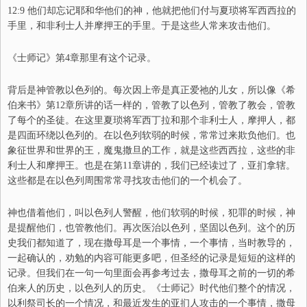
12:9 他们却忘记耶和华他们的神，他就把他们付与夏琐将军西西拉的
手里，和非利士人并摩押王的手里。于是这些人常来攻击他们。
《士师记》第4章那里有这个记录。
背后是神管教以色列的。每次因上帝是真正爱祂的儿女，所以像《希
伯来书》第12章所讲的话一样的，管教了以色列，管教了教会，管教
了每个的圣徒。在这里夏琐将军西丁拉和那个非利士人，摩押人，都
是四面环绕以色列的。在以色列软弱的时候，常常过来欺负他们。也
象征世界和世界的王，魔鬼撒旦的工作，就是这些西西拉，这些的非
利士人和摩押王。也是在第11章讲的，我们已经读过了，亚扪拿辖。
这些都是在以色列周围常常寻找攻击他们的一个机会了。
神也借着他们，叫以色列人警醒，他们软弱的时候，犯罪的时候，神
是提醒他们，也管教他们。再次医治以色列，坚固以色列。这个的历
史我们都知道了，现在撒母耳是一个事情，一个事情，当时教导的，
一起确认的，劝勉的内容可能更多吧，但圣经的记录是短短的这样的
记录。但我们在一句一句里面会再参考过去，撒母耳之前的一切的希
伯来人的历史，以色列人的历史。《士师记》时代他们整个的情况，
以利祭司长的一个情况，和最近发生的亚扪人攻击的一个事情，撒母