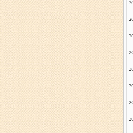
20
20
20
20
20
20
20
20