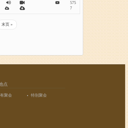
575
7
末
末页 »
页
地点
有聚会
特别聚会