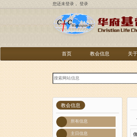
跳
您还未登录，
登录
转
到
主
要
内
容
首页
教会信息
关
站
内
搜
索
教会信息
所有信息
主日信息