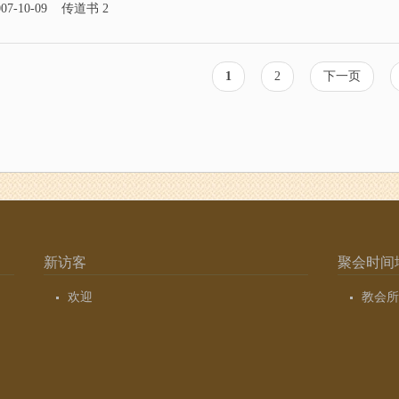
07-10-09
传道书 2
当
1
页
2
下
下一页
前
面
一
页
页
新访客
聚会时间
欢迎
教会所