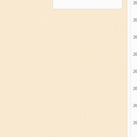
20
20
20
20
20
20
20
20