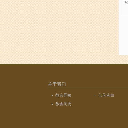
20
分
页
关于我们
教会异象
信仰告白
教会历史