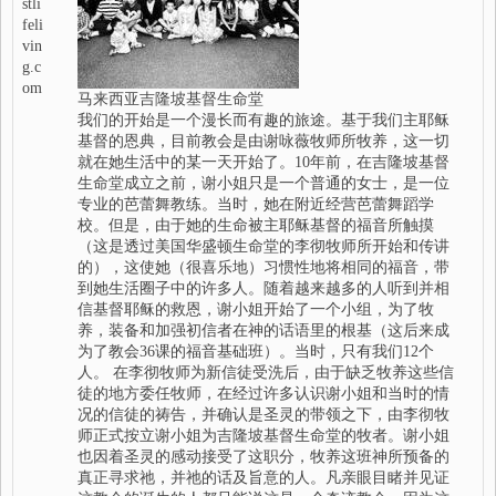
stli
feli
vin
g.c
om
马来西亚吉隆坡基督生命堂
我们的开始是一个漫长而有趣的旅途。基于我们主耶稣
基督的恩典，目前教会是由谢咏薇牧师所牧养，这一切
就在她生活中的某一天开始了。10年前，在吉隆坡基督
生命堂成立之前，谢小姐只是一个普通的女士，是一位
专业的芭蕾舞教练。当时，她在附近经营芭蕾舞蹈学
校。但是，由于她的生命被主耶稣基督的福音所触摸
（这是透过美国华盛顿生命堂的李彻牧师所开始和传讲
的），这使她（很喜乐地）习惯性地将相同的福音，带
到她生活圈子中的许多人。随着越来越多的人听到并相
信基督耶稣的救恩，谢小姐开始了一个小组，为了牧
养，装备和加强初信者在神的话语里的根基（这后来成
为了教会36课的福音基础班）。当时，只有我们12个
人。 在李彻牧师为新信徒受洗后，由于缺乏牧养这些信
徒的地方委任牧师，在经过许多认识谢小姐和当时的情
况的信徒的祷告，并确认是圣灵的带领之下，由李彻牧
师正式按立谢小姐为吉隆坡基督生命堂的牧者。谢小姐
也因着圣灵的感动接受了这职分，牧养这班神所预备的
真正寻求祂，并祂的话及旨意的人。凡亲眼目睹并见证