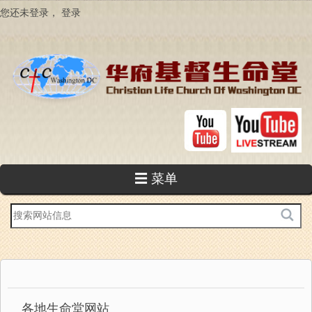
跳
您还未登录，
登录
转
到
主
要
内
容
☰ 菜单
站
内
搜
索
各地生命堂网站