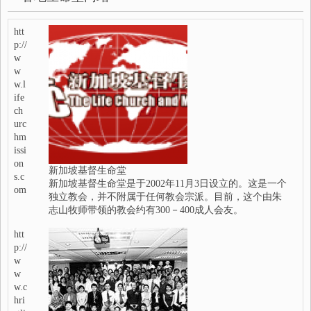
htt
p://
w
w
w.l
ife
ch
urc
hm
issi
on
新加坡基督生命堂
s.c
新加坡基督生命堂是于2002年11月3日设立的。这是一个
om
独立教会，并不附属于任何教会宗派。目前，这个由朱
志山牧师带领的教会约有300－400成人会友。
htt
p://
w
w
w.c
hri