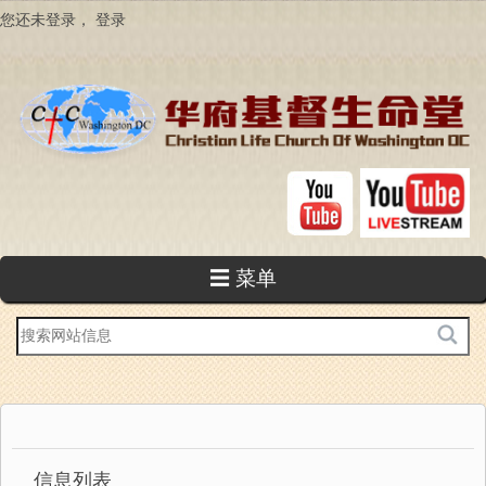
跳
您还未登录，
登录
转
到
主
要
内
容
☰ 菜单
站
内
搜
索
信息列表