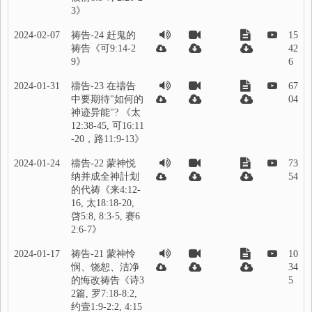
3》
2024-02-07
祷告-24 赶鬼的
15
祷告《可9:14-2
42
9》
6
2024-01-31
禱告-23 在禱告
67
中要期待"如何的
04
神迹异能"? 《太
12:38-45, 可16:11
-20，路11:9-13》
2024-01-24
禱告-22 蒙神悦
73
纳并成全神計划
54
的代祷《来4:12-
16, 太18:18-20,
啓5:8, 8:3-5, 赛6
2:6-7》
2024-01-17
祷告-21 蒙神怜
10
悯、饶恕、洁净
34
的悔改祷告《诗3
5
2篇, 罗7:18-8:2,
约壹1:9-2:2, 4:15