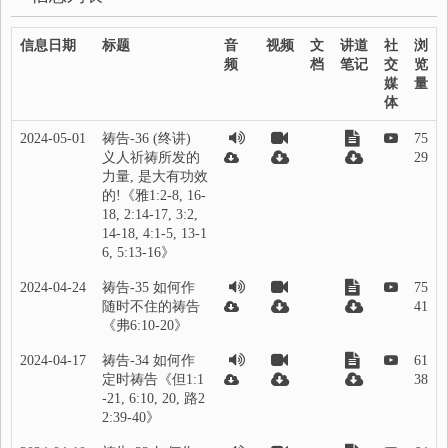
信息日期
标题
音
视频
文
讲道
社
浏
频
档
笔记
交
览
媒
量
体
2024-05-01
祷告-36 (终讲)
75
义人祈祷所发的
29
力量, 是大有功效
的!《雅1:2-8, 16-
18, 2:14-17, 3:2,
14-18, 4:1-5, 13-1
6, 5:13-16》
2024-04-24
祷告-35 如何作
75
随时不住的祷告
41
《弗6:10-20》
2024-04-17
祷告-34 如何作
61
定时祷告《但1:1
38
-21, 6:10, 20, 路2
2:39-40》