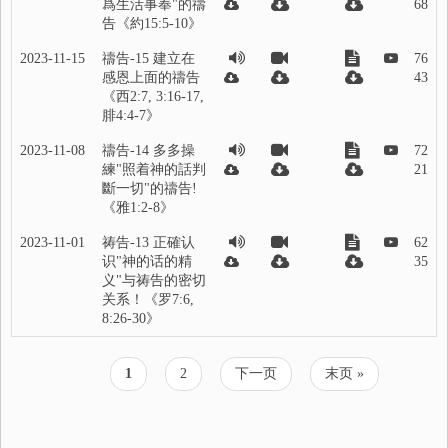
爲生活事奉"的禱
68
告《約15:5-10》
2023-11-15
禱告-15 建立在
76
感恩上面的禱告
43
《西2:7, 3:16-17,
腓4:4-7》
2023-11-08
禱告-14 多多操
72
練"照着神的話判
21
斷一切"的禱告!
《雅1:2-8》
2023-11-01
祷告-13 正確认
62
识"神的话的精
35
义"与祷告的密切
关系！《罗7:6,
8:26-30》
当
1
页
2
下
下一页
末
末页 »
分
前
面
一
页
页
页
页