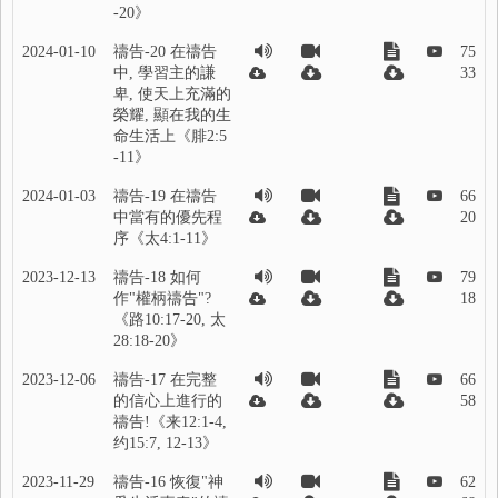
-20》
2024-01-10
禱告-20 在禱告
75
中, 學習主的謙
33
卑, 使天上充滿的
榮耀, 顯在我的生
命生活上《腓2:5
-11》
2024-01-03
禱告-19 在禱告
66
中當有的優先程
20
序《太4:1-11》
2023-12-13
禱告-18 如何
79
作"權柄禱告"?
18
《路10:17-20, 太
28:18-20》
2023-12-06
禱告-17 在完整
66
的信心上進行的
58
禱告!《来12:1-4,
约15:7, 12-13》
2023-11-29
禱告-16 恢復"神
62