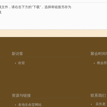
载文件，请右击下方的“下载”，选择将链接另存为
载
新访客
聚会时间
欢迎
教会所
资源与链接
联系我们
吴长老（7
各地生命堂网站