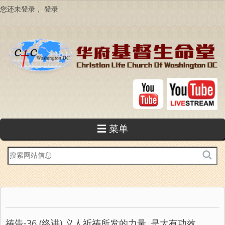
跳
您还未登录，
登录
转
到
主
要
内
容
☰ 菜单
站
内
搜
索
祷告-36 (终讲) 义人祈祷所发的力量, 是大有功效