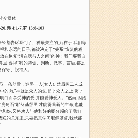
社交媒体
弗 4:1-7,罗 13:8-10》
经都告诉我们了。神最关注的,乃在于:我们每
福和永远的日子,都被决定于“关系”恢复的程
放在恢复“活在我与人之间”的神；我们要我自
且,要得“我的祷告、判断、做事、言语,都是
要保守、祝福人。
一条肋骨，造另一人(女人), 然后叫二人成
中的肉,”神就是众人的父,超乎众人之上,贯乎
能明白而享受神的爱,并能爱神爱人。”然而,因始
“房角石”耶稣基督里,才能得着新的生命,也能
他和好,又将劝人与他和好的职分赐给了我们
糟糕的关系里,只要愿意学习耶稣基督,我就能
”