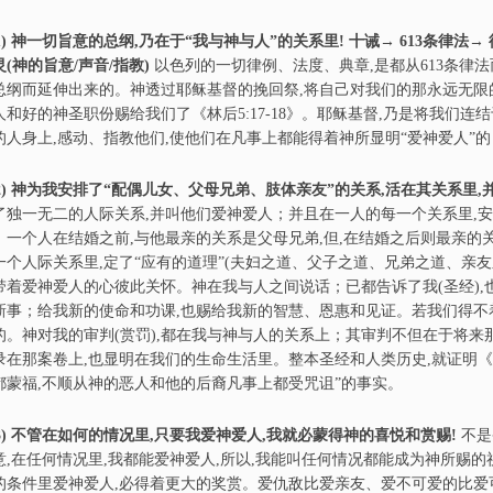
)
神一切旨意的总纲,乃在于“我与神与人”的关系里! 十诫→ 613条律法→
灵(神的旨意/声音/指教)
以色列的一切律例、法度、典章,是都从613条律法而
总纲而延伸出来的。神透过耶稣基督的挽回祭,将自己对我们的那永远无限的
人和好的神圣职份赐给我们了《林后5:17-18》。耶稣基督,乃是将我们
的人身上,感动、指教他们,使他们在凡事上都能得着神所显明“爱神爱人”
)
神为我安排了“配偶儿女、父母兄弟、肢体亲友”的关系,活在其关系里,并正在
了独一无二的人际关系,并叫他们爱神爱人；并且在一人的每一个关系里,安
。一个人在结婚之前,与他最亲的关系是父母兄弟,但,在结婚之后则最亲
一个人际关系里,定了“应有的道理”(夫妇之道、父子之道、兄弟之道、亲友
带着爱神爱人的心彼此关怀。神在我与人之间说话；已都告诉了我(圣经),也
新事；给我新的使命和功课,也赐给我新的智慧、恩惠和见证。若我们得不
的。神对我的审判(赏罚),都在我与神与人的关系上；其审判不但在于将来那一天
录在那案卷上,也显明在我们的生命生活里。整本圣经和人类历史,就证明《
都蒙福,不顺从神的恶人和他的后裔凡事上都受咒诅”的事实。
)
不管在如何的情况里,只要我爱神爱人,我就必蒙得神的喜悦和赏赐!
不是
意,在任何情况里,我都能爱神爱人,所以,我能叫任何情况都能成为神所赐
的条件里爱神爱人,必得着更大的奖赏。爱仇敌比爱亲友、爱不可爱的比爱