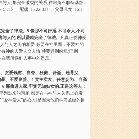
神与人,那完全破裂的关系,在房角石耶稣基督
21》、配偶《5:22-33》、父母儿女《6:1-
就完全了律法。9 像那不可奸淫,不可杀人,不可
加害与人的,所以爱就完全了律法。
凡真正爱神爱
。人与人之间的相爱,必要在神里面；不爱神的
没有神的人爱人义人情,并要遇到纷乱(巴别
神在我所遇到人事中的旨意。
自己、贪爱钱财、自夸、狂傲、谤
讟
、违背父
暴、不爱良善、4 卖主卖友、任意妄为、自高
。6 那偷进人家,牢笼无知妇女的,正是这等人；
里列出来的问题,都是在与神与人关系上会发
“爱神爱人”的心,也是因为他们学习圣经的目
》