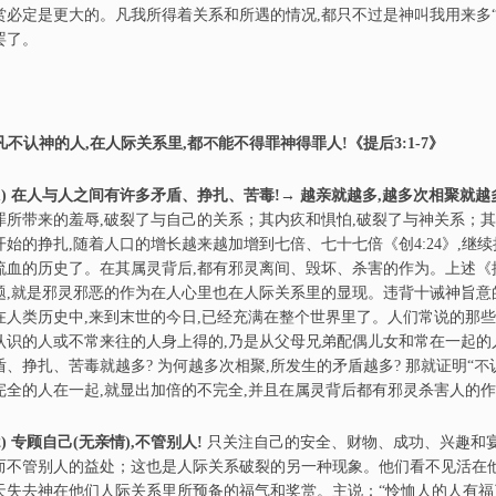
赏必定是更大的。凡我所得着关系和所遇的情况,都只不过是神叫我用来多“学
罢了。
凡不认神的人,在人际关系里,都
不
能不得罪神得罪人
!
《提后3:1-7》
)
在人与人之间有许多矛盾、挣扎、苦毒!→ 越亲就越多,越多次相聚就越
罪所带来的羞辱,破裂了与自己的关系；其内疚和惧怕,破裂了与神关系；
开始的挣扎,随着人口的增长越来越加增到七倍、七十七倍《创4:24》,继续
流血的历史了。在其属灵背后,都有邪灵离间、毁坏、杀害的作为。上述《提
题,就是邪灵邪恶的作为在人心里也在人际关系里的显现。违背十诫神旨意的
在人类历史中,来到末世的今日,已经充满在整个世界里了。人们常说的那些
认识的人或不常来往的人身上得的,乃是从父母兄弟配偶儿女和常在一起的
盾、挣扎、苦毒就越多? 为何越多次相聚,所发生的矛盾越多? 那就证明“
完全的人在一起,就显出加倍的不完全,并且在属灵背后都有邪灵杀害人的
)
专顾自己(无亲情),不管别人!
只关注自己的安全、财物、成功、兴趣和宴
而不管别人的益处；这也是人际关系破裂的另一种现象。他们看不见活在他
天失去神在他们人际关系里所预备的福气和奖赏。主说：“怜恤人的人有福了