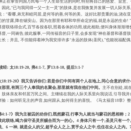
正在掌管列国万民每一个人生命生活的同时,特别将自己的慈爱、旨意、作
。因此,“已与我同得一父一主一灵”的肢体,是在我恢复并发展一切人际关系
说：“看哪,弟兄和睦同居,是何等的善,何等的美。这好比那贵重的油,浇在
门的甘露,降在锡安山。因为在那里有耶和华所命定的福,就是永远的生命! ”《
基督联络得合式,百节各按各职,照着各体的功用,彼此相助,便叫身体渐渐增长
基督,一同祷告,彼此服事,一同传福音的日子里,会多发现“神在基督和基督
生长；并且, 不但能得着神为我安排许多“永远的肢体(圣民),”也能祝福
读经: 太18:19-20, 弗4:1-7, 罗13:8-10, 提后3:1-7
18:19-20》我又告诉
你
们:若是
你
们中间有两个人在地上,同心合意的求什
在那里,有两三个人奉我的名聚会,那里就有我在他们中间。
主不在别处,就
、肢体亲友和邻居万民之间。主继续在我的人际关系里向我说话,引导我并
察验：如何听见主的声音,如何跟从,如何得主的喜悦。《马太福音18章》
弗4:1-7》我为主被囚的劝
你
们,既然蒙召,行事为人就当与蒙召的恩相称；2 凡
彼此联络,竭力保守圣灵所赐合而为一的心。4 身体只有一个,圣灵只有一个
洗、6 一神, 就是众人的父,超乎众人之上,贯乎众人之中,也住在众人之内