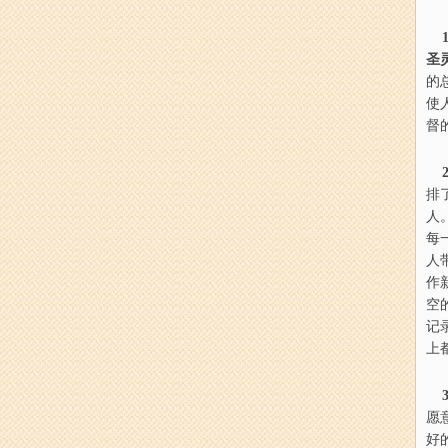
1
圣
的
使
督
2
排
人
每
人
作
空
记
上
3
愿
好