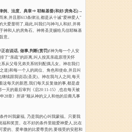
 律例、法度、典章
⇒
耶
稣
基督(和好/房角石)→
来,并且那613条律法,都是从十诫“爱神爱人”
大爱显明了,藉此,叫我们与神与人和好,并将
连结于神和人的房角石。神将圣灵赐给凡信耶稣基
的旨意。
说话, 做事,判断(赏罚)!
神为每一个人安
排了“亲疏”的距离,叫人按其亲疏原理关怀
的关系从父母兄弟关系转到配偶儿女。神在我们
之道)和每一个人的岗位、角色和使命,并且叫
继续跟我说话(圣灵)。神在我与人之间,每天
着这每天的新恩,我们每天反复做的事,都是虚
的最后审判《启20:11-15》,也在每天被
申28章》所讲“顺从神的义人和他的后裔凡事
条件叫我蒙福, 乃是我的心叫我蒙福。只要我
的祝福和奖赏。在不好的条件里能爱神爱人,比在
可爱的、爱卑微的比爱尊贵的,要领受的安慰和