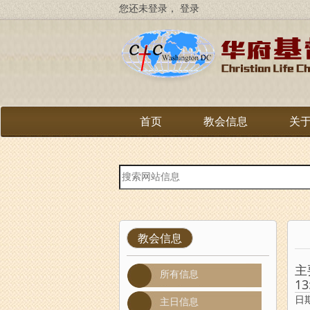
跳
您还未登录，
登录
转
到
主
要
内
容
首页
教会信息
关
站
内
搜
索
教会信息
主
所有信息
13
日期
主日信息