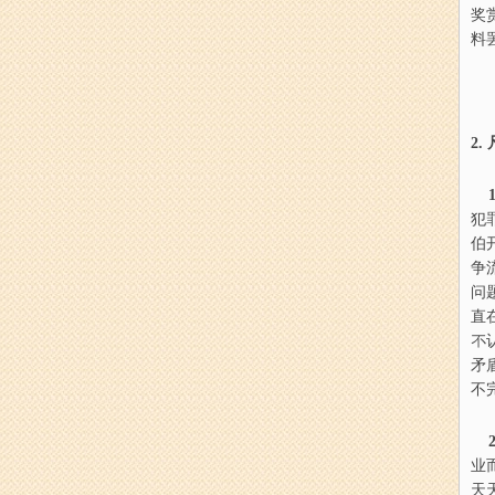
奖
料
2.
1
犯
伯
争
问
直
不
矛
不
2
业
天