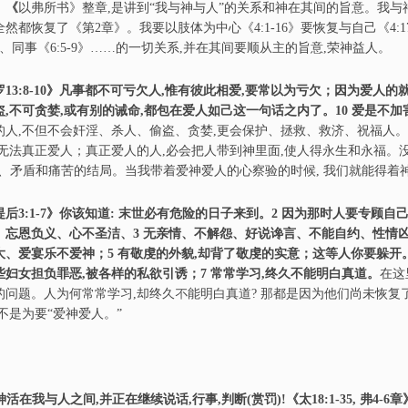
。《
以弗所书》整章,是讲到“我与神与人”的关系和神在其间的旨意。我与
然都恢复了《第2章》。我要以肢体为中心《4:1-16》要恢复与自己《4:17-5:
》、同事《6:5-9》……的一切关系,并在其间要顺从主的旨意,荣神益人。
罗13:8-10》凡事都不可亏欠人,惟有彼此相爱,要常以为亏欠；因为爱人的
盗,不可贪婪,或有别的诫命,都包在爱人如己这一句话之内了。10 爱是不
的人,不但不会奸淫、杀人、偷盗、贪婪,更会保护、拯救、救济、祝福人
,无法真正爱人；真正爱人的人,必会把人带到神里面,使人得永生和永福。
)、矛盾和痛苦的结局。当我带着爱神爱人的心察验的时候, 我们就能得着
提后3:1-7》你该知道: 末世必有危险的日子来到。2 因为那时人要专顾
、忘恩负义、心不圣洁、3 无亲情、不解怨、好说谗言、不能自约、性情凶
大、爱宴乐不爱神；5 有敬虔的外貌,却背了敬虔的实意；这等人
你
要躲开
些妇女担负罪恶,被各样的私欲引诱；7 常常学习,终久不能明白真道。
在这
的问题。人为何常常学习,却终久不能明白真道? 那都是因为他们尚未恢复了
,不是为要“爱神爱人。”
神活在我与人之间,并正在继续说话,行事,判断(赏罚)!《太18:1-35, 弗4-6章