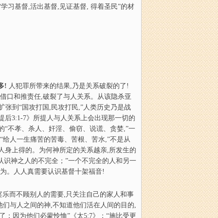
习基督,活出基督,见证基督, 得着圣民”的材
多!
人犯罪所带来的结果,乃是关系破裂的了!
其借口和推责任,破裂了与人关系。从该隐杀亚
扩张到“国攻打国,民攻打民,”人类历史乃是战
后3:1-7》所提人与人关系上会出现那一切的
“不孝、杀人、奸淫、偷窃、说谎、贪婪,”一
“给人一生痛苦的苦毒、苦根、苦水,”不是从
人身上得的。为何神所定的关系越亲,所发生的
不认识神之人的不完全；”一个不完全的人和另一
作为。人人真需要认识基督十架福音!
乐而不顾别人的需要,只关注自己的家人和事
们与人之间的神,不知道他们活在人间的目的,
；因为他们必蒙怜恤”《太5:7》；“施比受更