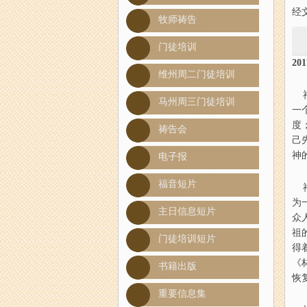
经文：
牧师祷告
门徒培训
201
维州周二门徒培训
神
马州周三门徒培训
一
度
祷告会
己
神
电子报
福音短片
神
为
主日信息短片
众
祖
门徒培训短片
得
《
书籍出版
恢
重要信息集