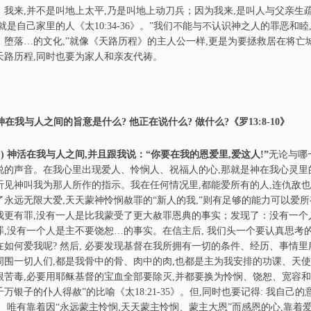
；我来,并不是叫地上太平,乃是叫地上动刀兵；因为我来,是叫人与父亲生
,就是自己家里的人《太10:34-36》。”我们不能与不认识神之人的罪恶和睦
、堕落…的文化,”就像《天路历程》的主人公一样,更是为要拯救居在将亡城
天路历程,同时也要为家人和亲友代祷。
神在我与人之间的旨意是什
么
?
他
正在说什
么
?
做什
么
?
《罗13:8-10》
)
神活在我与人之间,并且跟我说：“
你
要在我的恩爱里,爱这人!”
无论与哪
说的声音。在我心里出现爱人、怜悯人、祝福人的心,那就是神在我心灵里的显
听见神叫我为那人所作的指示。我在任何情况里,都能爱所有的人,连仇敌
了永远无限大爱,天天蒙神怜悯赦罪的“新人的我,”则有足够的能力可以爱
我更有罪,没有一人是比我蒙受了更大赦罪恩典的事实；发现了：没有一个
罪,没有一个人是主不要饶恕…的事实。在信主后, 我们头一个要认真思考的
在如何爱我呢? 然后, 必要发现基督在我所拥有一切的条件、经历、事情里
周围一切人们,都是我骨中的骨、肉中的肉,也都是主为我安排的功课、天
根苦毒,必要用耶稣基督的宝血全部要除灭,并都要换为怜悯、饶恕、宽容
千万银子的仆人得赦”的比喻《太18:21-35》。但,同时也要记得: 我自己
； 唯有靠着因“永远蒙主怜悯,天天蒙主怜悯、蒙主大恩”而感恩的心,靠着