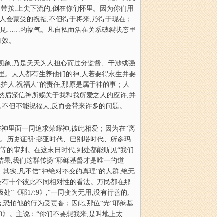
连摇带按,上尖下流的,倒在你们怀里。因为你们用
之人会蒙受的祝福,不但得于将来,乃得于现在；
遇见……的福气。凡自私而活在关系破裂状态里
功效。
现象,乃是天天为人担心而过分监督、干涉或强
系里。人人都有生养他们的神,人若要得永生并要
护人,祝福人”的责任,那原是属于神的事；人
,然后深信神所赐关于我和我所爱之人的应许,并
是不但不能祝福人,反而会带来许多的问题。
在神里面一同追求荣耀神,彼此相爱；因为在“离
2》。历史证明:挪亚时代、巴别塔时代、所多玛
等的审判。在这末日时代,到处都能听见“我们
,结果,我们这群传扬“耶稣基督才是唯一的道
其实,凡不信“神绝对不变的真理”的人群,绝无
就会有十个彼此不同相对性的看法。万民都在那
”《耶17:9》,“一同变为无用,没有行善的,
光,恐怕他的行为受责备；因此,那位“光”耶稣基
20》。主说：“你们不要想我来,是叫地上太