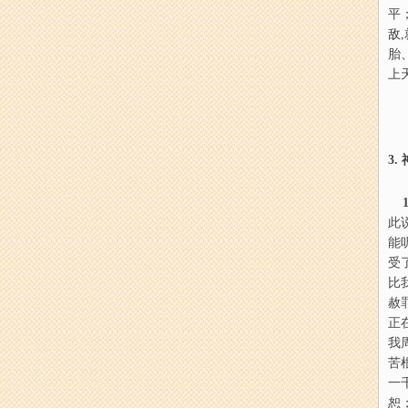
平
敌
胎
上
3.
1
此
能
受
比
赦
正
我
苦
一
恕