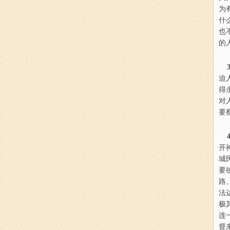
为
什
也
的
3
迫
得
对
要
4
开
城
要
路
法
极
连
督