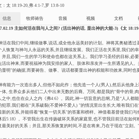
太 18:19-20,弗 4:1-7,罗 13:8-10
信息
牧师祷告
音频
视频
文档
7.02.19
主如何活在我与人之间?
(活出神的话, 显出神的大能-3)《太 18:19-20,
活在我们中间,继续做事,说话,成全他永远美好的计划。神将其奥秘透过圣
个人恢复与神与人永远的关系,并且继续发展。我们正活在关系里,我们的幸
；并且,我们一生的学习和使命也都在这关系上。我们学习圣经的目标,必要
先活出神来,而要祝福神为我安排的家人、肢体和亲友并一生所遇见的人。并
的显明”的确据,而要祷告、做事、说话都要显出神的权能和功效来,同时也
有能力一次造出多人,但他不如此作；他先造一个人(男人),然后从他身上取
一体, 生养众多从他们二人中出来无数的后裔。万民,都是我的“骨中的骨,肉
人之中,也住在众人之内《弗4:6》。因此,神一切旨意的总纲,乃是“人人都
的犯罪,我们都在“关系破裂(不爱神不爱人) ”的情况里出生长大,唯有我们在
着新的关系,并能得着“恢复一切关系”的答案和榜样。神借着基督使我们与
林后5:18》。不管我出生在传扬破坏关系的家庭里,也不管我目前活在如何
复最美好的关系；并且,那关系恢复的时间,不是在将来,乃在于现在“立刻。