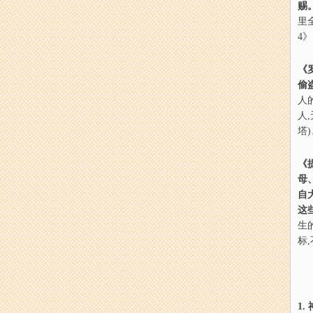
赐
里全
4
《
偷
人
人
塔
《
母
自
这
生
标
1.