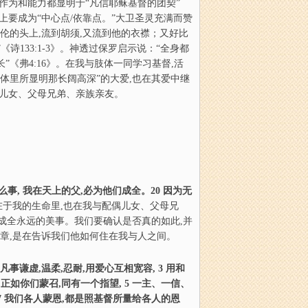
为和能力都显明于“凡信耶稣基督的团契”
上要成为“中心点/依靠点。”大卫圣灵充满而赞
亚伦的头上,流到胡须,又流到他的衣襟；又好比
诗133:1-3》。神透过保罗启示说：“全身都
”《弗4:16》。在我与肢体一同学习基督,活
肢体里所显明那长阔高深”的大爱,也在其爱中继
配偶儿女、父母兄弟、亲族亲友。
么
事, 我在天上的父,必为他们成全。20 因为无
在于我的生命里,也在我与配偶儿女、父母兄
成全永远的美事。我们要确认是否真的如此,并
整章,是在告诉我们他如何住在我与人之间。
事谦虚,温柔,忍耐,用爱心互相宽容, 3 用和
,正如
你
们蒙召,同有一个指望, 5 一主、一信、
。7 我们各人蒙恩,都是照基督所量给各人的恩