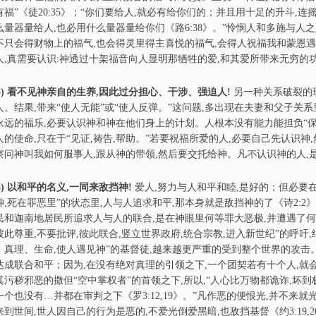
有福”《徒20:35》；“你们要给人,就必有给你们的；并且用十足的升斗,
么量器量给人,也必用什么量器量给你们《路6:38》。”怜悯人和多施与人
不只会得财物上的福气,也会得灵里得主喜悦的福气,会得人祝福我和蒙恩
人,真需要认识:神透过十架福音向人显明那牺牲的爱,和其爱所带来无穷的
)
看不见神亲自的生养,因此过分担心、干涉、强迫人!
另一种关系破裂的
人。结果,带来“使人无能”或“使人反弹。”这问题,多出现在夫妻和父子关
永远的福乐,必要认识神和神在他们身上的计划。人根本没有能力能担负“保
人的使命,只在于“见证,祷告,帮助。”若要祝福所爱的人,必要自己先认识神
察问神叫我如何服事人,跟从神的带领,然后要交托给神。凡不认识神的人,
)
以和平的名义,一同来敌
挡
神!
爱人,努力与人和平和睦,是好的；但必要
神,死在罪恶里”的状态里,人与人追求和平,那本身就是敌挡神的了《诗2:
民和迦南地居民所追求人与人的联合,是在神眼里何等罪大恶极,并遭遇了何
彼此尊重,不要批评,彼此联合,竖立世界政府,统合宗教,进入新世纪”的呼吁
、真理、生命,使人遇见神”的基督徒,越来越更严重的受到整个世界的攻击。
达成联合和平；因为,在没有绝对真理的引领之下,一个团契若有十个人,
其污秽邪恶的撒但“空中掌权者”的首领之下,所以,“人心比万物都诡诈,坏到极处
一个也没有…并都在审判之下《罗3:12,19》。”凡作恶的便恨光,并不来就
来到世间,世人因自己的行为是恶的,不爱光倒爱黑暗,也敌挡基督《约3:19,