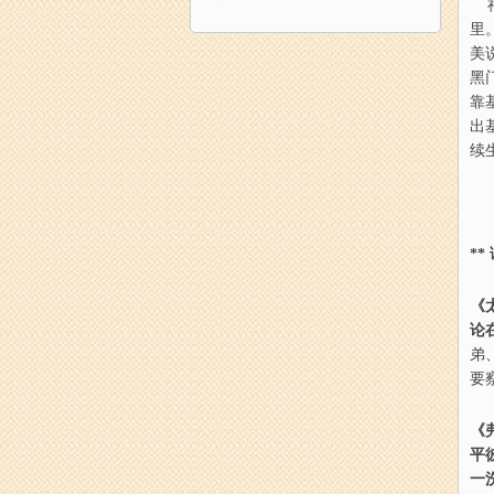
神
里
美
黑
靠
出
续
**
《太
论
弟
要
《
平
一