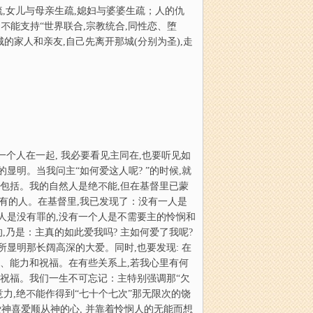
疏,女儿与母亲生疏,媳妇与婆婆生疏；人的仇
,不能支持“世界联合,宗教统合,同性恋、堕
的家人和亲友,自己先离开那城(分别为圣),走
一个人在一起, 我必要看见主同在,也要听见如
明。当我问主“如何爱这人呢? ”的时候,就
也包括。我的自然人是绝不能,但在基督里已蒙
所有的人。在基督里,我已发现了：没有一人是
人是没有罪的,没有一个人是不需要主的怜悯和
,乃是：主真的如此爱我吗? 主如何爱了我呢?
所显明那长阔高深的大爱。同时,也要发现: 在
使、能力和祝福。在有些关系上,若我心里有何
和祝福。我们一生不可忘记：主特别强调那“欠
的意力,绝不能作得到“七十个七次”那无限次的饶
爱神喜爱顺从神的心, 并靠着怜悯人的无能而想