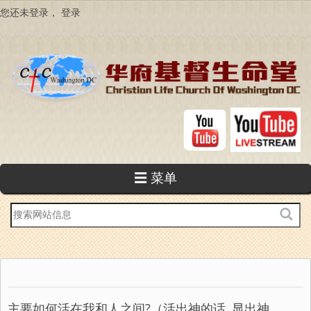
跳
您还未登录，
登录
转
到
主
要
内
容
☰ 菜单
站
内
搜
索
主要如何活在我和人之间?（活出神的话, 显出神