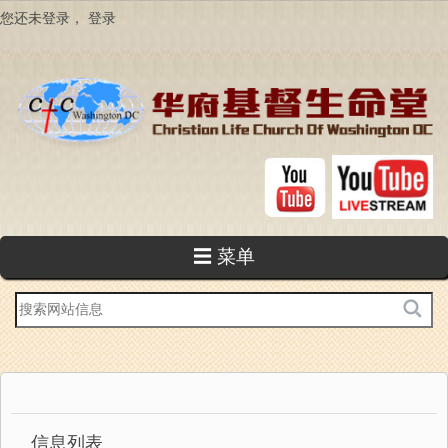
跳
您还未登录，
登录
转
到
主
要
内
容
☰ 菜单
站
内
搜
索
信息列表