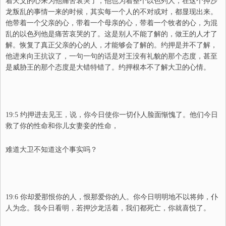
着天父的心来为他痛苦哀哭了，他也为着整个以色列人，在这个押沙
龙叛乱的事情一来的时候，其实每一个人的不对或对，都显现出来。
他带着一个父亲的心，带着一个母亲的心，带着一个牧者的心，为混
乱的以色列他是痛苦哀哭的了。这是别人不能了解的，做王的人才了
解。恢复了真正父亲的心的人，才能够会了解的。约押是并不了解，
他进来向王抗议了，一句一句的话是对王没有礼貌的那个态度，甚至
是威胁王的那个态度是大错特错了。约押根本不了解大卫的心情。
19:5 约押进去见王，说，你今日使你一切仆人脸面惭愧了。他们今日
救了你的性命和你儿女妻妾的性命，
难道大卫不知道这个事实吗？
19:6 你却爱那恨你的人，恨那爱你的人。你今日明明地不以将帅，仆
人为念。我今日看明，若押沙龙活着，我们都死亡，你就喜悦了。