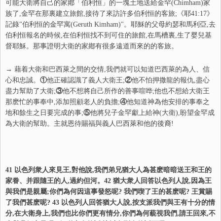
可能大衛將自己的家鄕「伯利恒」的一塊土地送給金罕(Chimham)家
族了,金罕在那裏建立旅館,接待了來訪許多伯利恒的客旅;《耶41:17》
記錄"伯利恒的金罕寓(Geruth Kimham)"。耶穌的父母約瑟和馬利亞,去
伯利恒報名的時候,在伯利恒找不到可住的旅館,在馬槽裏,生了婴兒基
督耶穌。那事證明大衛的家鄕有很多遠道而來的的客旅。
→ 藉着大衛和巴西萊之間的交情,我們就可以知道巴西萊的為人、信
心和忠誠。
①
他正確認識了義人大衛王;
②
他不怕押撒龍的報仇,盡心
盡力幫助了大衛;
③
他不想將自己所作的善事喧哗;他也不想給大衛王
那麽忙的事奉中,添加照顧老人的負擔;
④
他知道神為他安排的事奉之
地和餘生之日要完成的事;
⑤
他將兒子金罕獻上給神(大衛),盼望金罕成
為大衛的幫助。主就恩待賜福與義人巴西萊和他的後裔!
41 以色列衆人來見王,對他說,我們弟兄猶大人為甚麽暗暗送王和王的
家眷、并跟隨王的人,過約但河。42 猶大衆人回答以色列人說,因為王
與我們是親屬;你們為何因這事發怒呢? 我們喫了王的甚麽呢? 王賞賜
了我們甚麽呢? 43 以色列人回答猶大人說,按支派我們與王有十分的情
分,在大衛身上,我們也比你們更有情分,你們為何藐視我們,請王回來,不