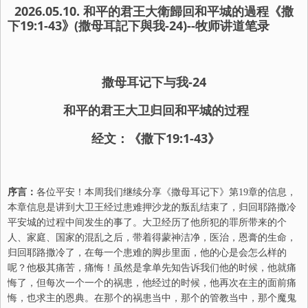
2026.05.10
. 和平的君王大衛歸回和平城的過程《撒
下
19:1-43
》
(撒母耳記下與我-
24
)--牧师讲道笔录
撒母耳记
下
与我-
24
和平的君王大卫归回和平城的过程
经文：《撒下19:1-43》
序言：
各位平安！本周我们继续分享《撒母耳记下》第19章的信息，
本章信息是讲到大卫王经过患难押沙龙的叛乱结束了，归回耶路撒冷
平安城的过程中间发生的事了。大卫经历了他所犯的罪所带来的个
人、家庭、国家的混乱之后，带着得蒙神洁净，医治，恩膏的生命，
归回耶路撒冷了，在每一个患难的脚步里面，他的心是会怎么样的
呢？他极其痛苦，痛悔！虽然是拿单先知告诉我们他的时候，他就痛
悔了，但每次一个一个的祸患，他经过的时候，他再次在主的面前痛
悔，也求主的恩典。在那个的祸患当中，那个的管教当中，那个魔鬼