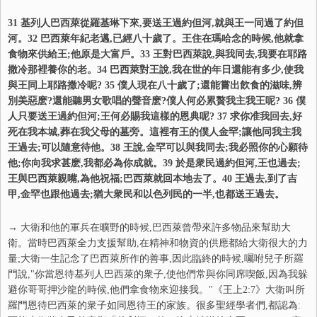
31 基列人巴西萊從羅基琳下來,要送王過約但河,就與王一同過了約但
河。32 巴西萊年紀老邁,已經八十歲了。王住在瑪哈念的時候,他就拿
食物來供給王;他原是大富戶。33 王對巴西萊說,與我同去,我要在耶路
撒冷那裡養你的老。34 巴西萊對王說,我在世的年日還能有多少,使我
與王同上耶路撒冷呢? 35 僕人現在八十歲了;還能嘗出飮食的滋味,辨
別美惡麽?還能聽男女歌唱的聲音麽?僕人何必累贅我主我王呢? 36 僕
人只要送王過約但河;王何必賜我這樣的恩典呢? 37 求你准我回去,好
死在我本城,葬在我父母的墓旁。這裡有王的僕人金罕;讓他同我主我
王過去;可以隨意待他。38 王說,金罕可以與我同去;我必照你的心願待
他;你向我求甚麽,我都必為你成就。39 於是衆民過約但河,王也過去;
王與巴西萊親嘴,為他祝福;巴西萊就回本地去了。40 王過去,到了吉
甲,金罕也跟他過去;猶大衆民和以色列民的一半,也都送王過去。
→ 大衛和他的軍兵在曠野的時候,巴西萊曾帶來許多物品來幫助大
衛。當時巴西萊全力支援幫助,在精神和物資的供應都給大衛很大的力
量;大衛一生記念了巴西萊所作的善事,因此臨終的時候,囑咐兒子所羅
門說,"你當恩待基列人巴西萊的衆子,使他們常與你同席喫飯,因為我躲
避你哥哥押沙龍的時候,他們拿食物來迎接我。"《王上2:7》大衛叫所
羅門恩待巴西萊的衆子如同恩待王的家族。很多聖經學者們,都認為: