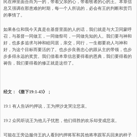
民在神里面合而为一的，带着父亲的心，带着牧者的心的王。本章信
息又强调在那患难的时期，每一个人所说的，必会有王的判断和赏罚
的事情了。
如果各位和我今天真是在基督里面的人的话，我们就是与大卫同蒙呼
召，与基督一同做王，一同做祭司，一同做先知的人。我们要与神和
好，也多多追求与神和睦同居，亲交，同行，一生都要劝人与神和
好，为这个目标而要活的了。也步步良善忠心的跟从主的带领，也步
步多得永远的奖赏。我们借着本章信息要得着的恩典，我们要得着的
祷告，我们要得着的修正就是这些了。
经文：《撒下19:1-43》；
19:1 有人告诉约押说，王为押沙龙哭泣悲哀。
19:2 众民听说王为他儿子忧愁，他们得胜的欢乐却变成悲哀。
可能在王旁边服侍王的人看到约押将军和其他将率跟军兵回来的样子