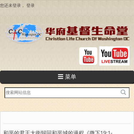
跳
您还未登录，
登录
转
到
主
要
内
容
☰ 菜单
站
内
搜
索
和平的君王大衛歸回和平城的過程《撒下19:1-