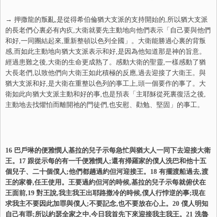
→ 押撒龍的叛亂,是從得希伯倫猶大支派的支持開始的,所以猶大支派
的長老們心裏必有內疚,大衛就要先主動地向他們表示「自己要與他們
和好,一同團結起來,重新整頓以色列全國」。大衛能勝過心裏的背叛
感,而如此主動地向猶大支派表示和好,是因為他知道那是神的旨意。
經過患難之後,大衛的生命更成熟了。感動大衛的聖靈,一樣感動了猶
大長老們,以致他們向大衛王如此積極的反應,過去迎接了大衛王。與
猶大支派和好,是大衛在重整以色列的事工上,頭一個要作的事了。大
衛如此向猶大支派主動和好的事,也是預表「主耶穌從死裏復活之後,
主動地去找懼怕而離開祂的門徒們,也安慰、勸勉、堅固」的事工。
16 巴戶琳的便雅憫人基拉的兒子示每急忙與猶大人一同下去迎接大衛
王。17 跟從示每的有一千便雅憫人;還有掃羅家的僕人洗巴和他十五
個兒子、二十個僕人;他們都趟過約但河迎接王。18 有擺渡船過去,渡
王的家眷,任王使用。王要過約但河的時候,基拉的兒子示每就俯伏在
王面前,19 對王說,我主我王出耶路撒冷的時候,僕人行悖逆的事;現在
求我主不要因此加罪與僕人;不要記念,也不要放在心上。20 僕人明知
自己有罪;所以約瑟全家之中,今日我首先下來迎接我主我王。21 洗魯