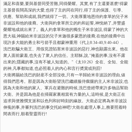
滿足和喜樂,要與基督同受苦難,同得榮耀。其實,有了主還要甚麽!得蒙
主基督長闊高深的大愛,也得了主的同在同行,得了主的保護、引導、
供應、幫助和成就,我們就得了一切。大衛厚重地恩待約拿單的兒子米
非波設和他的後裔。大衛與約拿單所立的約和起誓,神悅納了,并豐盛
榮耀地成就出來了。義人約拿單和他的獨生子米非波設,得蒙了神的大
恩大福;神賜給米非波設的兒子米迦很多蒙恩的後裔;在他的後裔中出
現許多大能的勇士和弓箭手且都蒙神重用《代上8:34-40,9:40-44》。
洗巴欺騙大衛王、用假見證陷害米非波設的惡行,神也顯露出來。他在
衆人面前蒙羞,也失去了衆人的信任。主耶穌,說,"掩蓋的事,沒有不露
出來的;隱藏的事,沒有不被人知道的。"《太10:26》全在、全知、全能
的神,凡事都知道,也必照着人的內心和言行奬賞或刑罰!
大衛將賜給洗巴的財産不全部沒收,只有一半歸給米非波設的理由,値
得我們思考。那是因為大衛盼望洗巴繼續服侍瘸腿的主人米非波設;也
因為大衛和他的家人、軍兵在避難的時候,洗巴曾經帶來許多物品幫助
大衛。并是因為他是在掃羅家裏相當有力量的人;這時候,是大衛正在
追求與便雅憫支派和以色列和好時刻的緣故。大衛必定將為米非波設
伸寃的事,并審判洗巴的事交托給神吧!大衛在處理人事上,務要照着時
間表而行,順着聖靈而行!