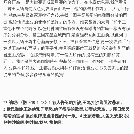
囘合而為一,是大衛要完成最重要的使命了。在本章信息裏,我們看見
「君王大衛為使以色列恢復合而為一，他的禱告和作為」。大衛所行
的,就像主基督從死裏復活之後,去找「因基督所受的患難而分散的門
徒,也給他們重要的使命和應許」的作為。預表基督的大衛（和平王）
當他不在位的時候,以色列神國神民就像沒有領導者的難民一樣沒有秩
序的分裂分散。當王回來坐在城門口,衆百姓都回到王面前,以色列再
一次以大衛王為中心漸漸安頓下來。神藉着本章信息,再一次强調「百
姓以王為中心而活」的重要性,并且强調那位王就是追求公義和和平的
君王,也强調「在那患難時期,每一個人所作的,必有王的判斷和賞
罰」。我們是與大衛同蒙呼召,與基督一同作王、作祭司、作先知的
人,要與神和好,也一生都要勸人與神和好而活,也要步步良善忠心的跟
從主的帶領,步步多得永遠的奬賞!
** 讀經:《撒下19:1-43》1 有人告訴約押說,王為押沙龍哭泣悲哀。
2 衆民聽說王為他兒子憂愁,他們得勝的歡樂,却變成悲哀。3 那日衆民
暗暗的進城,就如敗陣逃跑慚愧的民一般。4 王蒙著脸,大聲哭號,說,我
兒押沙龍啊,押沙龍,我兒,我兒啊!