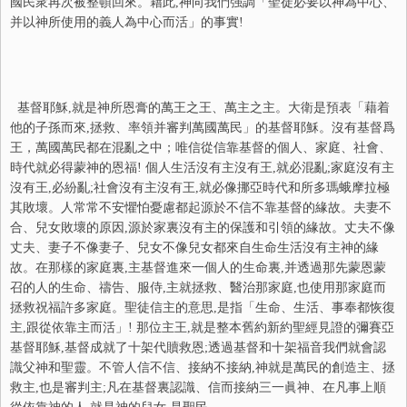
國民衆再次被整頓回來。藉此,神向我們强調「聖徒必要以神為中心、
并以神所使用的義人為中心而活」的事實!
基督耶穌,就是神所恩膏的萬王之王、萬主之主。大衛是預表「藉着
他的子孫而來,拯救、率領并審判萬國萬民」的基督耶穌。沒有基督爲
王，萬國萬民都在混亂之中；唯信從信靠基督的個人、家庭、社會、
時代就必得蒙神的恩福! 個人生活沒有主沒有王,就必混亂;家庭沒有主
沒有王,必紛亂;社會沒有主沒有王,就必像挪亞時代和所多瑪蛾摩拉極
其敗壞。人常常不安懼怕憂慮都起源於不信不靠基督的緣故。夫妻不
合、兒女敗壞的原因,源於家裏沒有主的保護和引領的緣故。丈夫不像
丈夫、妻子不像妻子、兒女不像兒女都來自生命生活沒有主神的緣
故。在那樣的家庭裏,主基督進來一個人的生命裏,并透過那先蒙恩蒙
召的人的生命、禱告、服侍,主就拯救、醫治那家庭,也使用那家庭而
拯救祝福許多家庭。聖徒信主的意思,是指「生命、生活、事奉都恢復
主,跟從依靠主而活」! 那位主王,就是整本舊約新約聖經見證的彌賽亞
基督耶穌,基督成就了十架代贖救恩;透過基督和十架福音我們就會認
識父神和聖靈。不管人信不信、接納不接納,神就是萬民的創造主、拯
救主,也是審判主;凡在基督裏認識、信而接納三一眞神、在凡事上順