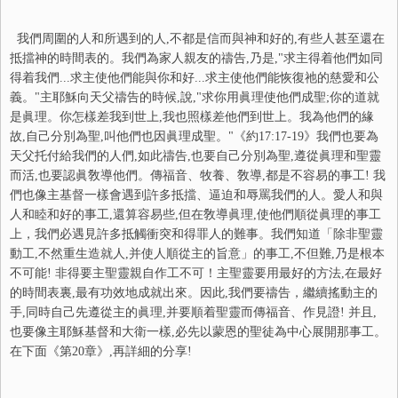
我們周圍的人和所遇到的人,不都是信而與神和好的,有些人甚至還在
抵擋神的時間表的。我們為家人親友的禱告,乃是,"求主得着他們如同
得着我們...求主使他們能與你和好...求主使他們能恢復祂的慈愛和公
義。"主耶穌向天父禱告的時候,說,"求你用眞理使他們成聖;你的道就
是眞理。你怎樣差我到世上,我也照樣差他們到世上。我為他們的緣
故,自己分別為聖,叫他們也因眞理成聖。"《約17:17-19》我們也要為
天父托付給我們的人們,如此禱告,也要自己分別為聖,遵從眞理和聖靈
而活,也要認眞敎導他們。傳福音、牧養、敎導,都是不容易的事工! 我
們也像主基督一樣會遇到許多抵擋、逼迫和辱罵我們的人。愛人和與
人和睦和好的事工,還算容易些,但在敎導眞理,使他們順從眞理的事工
上，我們必遇見許多抵觸衝突和得罪人的難事。我們知道「除非聖靈
動工,不然重生造就人,并使人順從主的旨意」的事工,不但難,乃是根本
不可能! 非得要主聖靈親自作工不可！主聖靈要用最好的方法,在最好
的時間表裏,最有功效地成就出來。因此,我們要禱告，繼續搖動主的
手,同時自己先遵從主的眞理,并要順着聖靈而傳福音、作見證! 并且,
也要像主耶穌基督和大衛一樣,必先以蒙恩的聖徒為中心展開那事工。
在下面《第20章》,再詳細的分享!