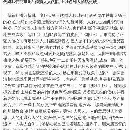
先與我們商量呢? 但猶大人的話,比以色列人的話更硬。
→藉着押撒龍叛亂、棄絕大衛王的猶大和以色列衆民,為要博取大衛王
的心,在此時如此爭鬪,更顯出他們的幼稚可笑。人的心是如此現實而
善變! 只追求個人利益和我方利益的人,他們的判斷作事說話,就像"糠
秕被風吹散"《詩1:4》,也像"像海中的波浪, "《雅1:6》。唯有得了正
確的信心而有定見的人,才能認辨義人,義人是不怕吃虧,也不怕遭受苦
難的。因苦難來的時候,我們才能分辨眞正地認識基督跟從基督到底的
義人。猶大支派和以色列支派之間的競爭,就是如此。大衛王歸回耶路
撒冷之後,還要面對「將以色列十二支派神民恢復團結,成為一體」的
使命。這樣肢體之間的爭競和分裂,就在以色列和敎會的歷史中反覆出
現了。然而,眞正認識基督的人,則是在那種分裂現象中,追求「更深更
淸楚地認識聖民共同的頭主基督」,也追求「靠着基督,各盡其職,聯絡
得合式,增長基督身體,并在愛中建立自己」的事《弗4:1-16》。經過那
樣的過程,主將自己的身體(以色列/敎會/國度)得着最完整的信心,并得
着更榮美地成聖成長! 我們不怕在以色列和敎會裏出現的不和,然而卻
要從那中不一樣中,追求更正確地認識基督,也要為「那屬天無形眞正
的基督敎會(身體)繼續成長的事」禱告! 人與人、人的意思與人的意
思、人的組織和人的組織合倂,不是神的旨意,也不能作到真正的合一;
追求「人與人合倂」的結果,就是巴別塔變亂的世界了。屬天屬基督的