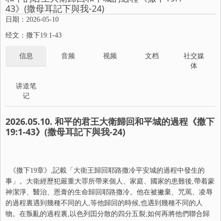
43》(撒母耳記下與我-24)
日期：2026-05-10
经文：撒下19:1-43
信息
音频
视频
文档
社交媒
体
讲道笔
记
2026.05.10. 和平的君王大衛歸回和平城的過程《撒下
19:1-43》(撒母耳記下與我-24)
《撒下19章》,記載「大衛王歸回耶路撒冷平安城的過程中發生的
事」。大衛經歷犯嚴重大罪所帶來個人、家庭、國家的患難後,帶着蒙
神潔淨、醫治、恩膏的生命歸回耶路撒冷。他在被撇棄、咒罵、凌辱
的過程裏遇到幾種不同的人,等他歸回的時候,也遇到幾種不同的人
物。在叛亂的過程裏,以色列囯分散的四分五裂;如何再將他們聯合歸