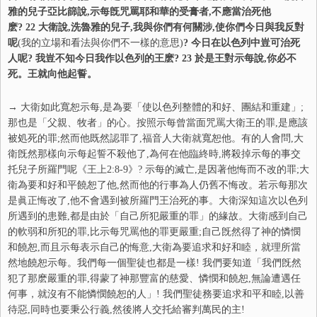
雅的兒子亞比篩說,示每旣咒罵耶和華的受膏者,不應當治死他
麽? 22 大衛說,洗魯雅的兒子,我與你們有何關涉,使你們今日與我反對
呢
(我的立場和看法與你們不一樣的意思)
? 今日在以色列中豈可治死
人呢? 我豈不知今日我作以色列的王麽? 23 於是王對示每說,你必不
死。王就向他起誓。
→ 大衛如此寬恕示每,是為要「使以色列整體的和好、團結和重建」;
那也是「父親、牧者」的心。按照示每曾當面咒罵大衛王的罪,是應該
被処死的罪;然而他既然認罪了,福音人大衛就寬恕他。有的人會問,大
衛旣然那樣向示每起誓不殺他了,為何在他臨終時,將殺掉示每的事交
托兒子所羅門呢《王上2:8-9》? 示每的滅亡,是因著他悔而不改的罪;大
衛為要和好和平饒恕了他,然而他的行事為人仍舊不悔改。若示每那次
是眞正悔改了,他不會遇到被所羅門王治死的事。大衛深知這次以色列
所遇到的患難,都是由於「自己所犯嚴重的罪」的緣故。大衛感到自己
的軟弱和所犯的罪,比示每咒罵他的罪更嚴重;自己旣然得了神的憐憫
和饒恕,而且示每表示自己的悔意,大衛為要追求和好和睦，就理所當
然地饒恕示每。我們每一個聖徒也都是一樣! 我們要知道「我們旣然
犯了那麽嚴重的罪,得蒙了神那豐富的慈愛、憐憫和饒恕,無論遭遇任
何事，就沒有不能憐憫饒恕的人」! 我們聖徒務要追求和平和睦,以善
待惡,同時也要秉公行義,然後將人交托給審判萬民的主!