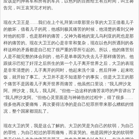
应该是约押将军和所有的军兵，以色列的百姓给王有点时间，叫王祷
告完，叫王哀哭完才对的。
现在大卫王是……我们在上个礼拜第18章那里分享的大卫王借着儿子
的败坏，借着儿子的死，他感到极其痛苦的时候，他清楚的看到父神
对他的犯罪，也是那样的痛苦，父神为着祂的宠儿乌利亚的死也是那
样的痛苦的。现在大卫王的心是非常和复杂，现在以色列所遇到的各
样这样的矛盾都是自己犯了很严重的罪所引起的。所以，他的痛苦别
人是不能完整的体会到的，他不是单单因为失去儿子那样痛苦的。他
跟拔示巴犯了奸淫之后所生的第一个儿子离开世界之后，大卫的表现
是非常清楚的，儿子离开的同时，他起来洗个澡，然后拜神，起来吃
饭，就开始了事工。大卫并不是不知道那个的事实，但是大卫王的那
个痛苦不是因着儿子离开世界而痛苦，他虽然口里说：“
我儿押沙龙
阿。押沙龙，我儿，我儿阿。
”但他一边这样的痛苦哀哼的声音讲出了
“
我儿押沙龙阿。
”但他心灵里面是与神祷告的过程中，得了很多……
很多他再次要痛悔，再次要得洁净的是自己犯罪所带来那么糟糕的情
况，整个国家都混乱了。
现在大卫的哭，我是这么了解的。大卫的哭是为自己的软弱，为自己
的罪性，为自己犯过的罪而痛悔，而哀哭的。他是因押沙龙的软弱带