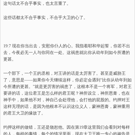
这句话太不合乎事实，也太言重了。
这些话都太不合乎事实，不合乎大卫的心了。
19:7 现在你当出去，安慰你仆人的心。我指着耶和华起誓，你若不出
去，今夜必无一人与你同在一处。这祸患就比你从幼年到如今所遭的
更甚。
一个部下，一个王的丞相，对王讲的话是太厉害了。甚至是威胁王
了，意思是——如果你今天继续这样，你必定会遇到“
比你从幼年到如
今所遭的更甚
。
”就是更厉害的祸患了，这根本不是一个将军，对君王
要讲的话，这位君王是怎么样的君王呢？神所设立，神所恩膏，也在
神手中，如果他不对，神自己会处理他，会打他的屁股的。约押对王
这样无理的话，是因为他根本不认识这位义人，蒙神恩膏，蒙神重用
的君王大卫的缘故了。
约押这样的做错，王还是饶恕他。因在第19章这里我们会看到对每样
的人，每样的事情，每个的情况里面，现在大卫王唯一专心的祷告是