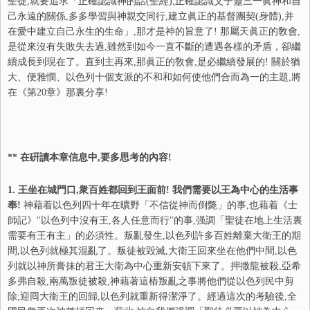
聖徒,就要追求「正確認識神的話(聖經),正確認識父子靈三一眞神和自
己永遠的關係,多多學習與神親交同行,建立眞正的基督團契(身體),并
在愛中建立自己永生的生命」,那才是神的旨意了! 那屬天眞正的敎會,
是從來沒有失敗失去過,雖然到如今一直不斷的遭遇各樣的矛盾，卻繼
續成長到現在了。直到主再來,那眞正的敎會,是必繼續發展的! 關於猶
大、便雅憫、以色列十個支派的不和和如何使他們合而為一的主題,將
在《第20章》那裏分享!
** 在硏讀本章信息中,要多思考的內容!
1. 王坐在城門口,衆百姓都回到王面前! 我們需要以王為中心的生活事
奉!
神藉着以色列四十年在曠野「不信從神而倒斃」的事,也藉着《士
師記》"以色列中沒有王,各人任意而行"的事,强調「聖徒在地上生活裏
需要有王有主」的必須性。叛亂發生,以色列許多百姓離棄大衛王的期
間,以色列就極其混亂了。叛徒被毁滅,大衛王回來坐在他們中間,以色
列就以神所膏抹的君王大衛為中心重新安頓下來了。押撒龍被殺,亞希
多弗自殺,兩萬叛徒被殺,神藉著這樁叛亂之事將他們從以色列民中剪
除;迎囘大衛王的回歸,以色列就重新得潔淨了。經過這次的考驗後,全