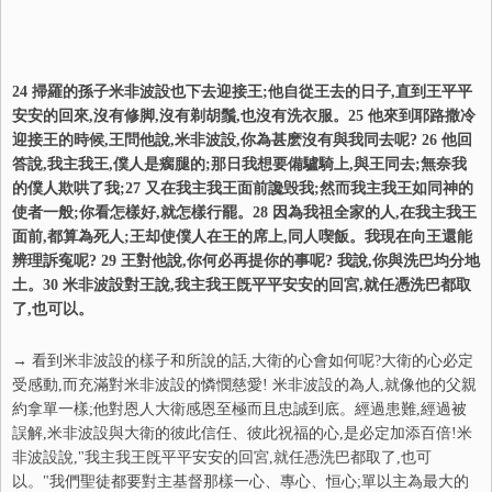
24 掃羅的孫子米非波設也下去迎接王;他自從王去的日子,直到王平平
安安的回來,沒有修脚,沒有剃胡鬚,也沒有洗衣服。25 他來到耶路撒冷
迎接王的時候,王問他說,米非波設,你為甚麽沒有與我同去呢? 26 他回
答說,我主我王,僕人是瘸腿的;那日我想要備驢騎上,與王同去;無奈我
的僕人欺哄了我;27 又在我主我王面前讒毁我;然而我主我王如同神的
使者一般;你看怎樣好,就怎樣行罷。28 因為我祖全家的人,在我主我王
面前,都算為死人;王却使僕人在王的席上,同人喫飯。我現在向王還能
辨理訴寃呢? 29 王對他說,你何必再提你的事呢? 我說,你與洗巴均分地
土。30 米非波設對王說,我主我王旣平平安安的回宮,就任憑洗巴都取
了,也可以。
→ 看到米非波設的樣子和所說的話,大衛的心會如何呢?大衛的心必定
受感動,而充滿對米非波設的憐憫慈愛! 米非波設的為人,就像他的父親
約拿單一樣;他對恩人大衛感恩至極而且忠誠到底。經過患難,經過被
誤解,米非波設與大衛的彼此信任、彼此祝福的心,是必定加添百倍!米
非波設說,"我主我王旣平平安安的回宮,就任憑洗巴都取了,也可
以。"我們聖徒都要對主基督那樣一心、專心、恒心;單以主為最大的