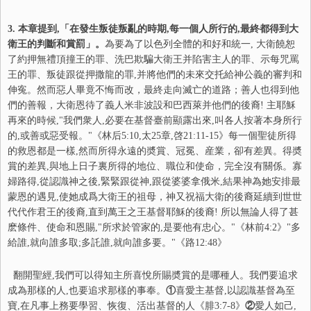
3. 本章提到,「在發生叛徒叛亂的時期,每一個人所行的,最終都得到大
衛王的判斷和賞罰」。
為要為了以色列全體的和好和統一, 大衛饒恕
了約押無禮頂撞王的罪、洗巴欺騙大衛王并陷害主人的罪、示每咒罵
王的罪、叛徒跟從押撒龍的罪,并將他們的未來交托給神公義的審判和
伸寃。然而惡人畢竟不悔而改，最終走向滅亡的道路；善人也得到他
們的善報，大衛恩待了義人米非波設和巴西萊并他們的後裔! 主耶穌
再來的時候,"我們衆人,必要在基督臺前顯露出來,叫各人按著本身所行
的,或善或惡受報。"《林后5:10,太25章,啓21:11-15》每一個聖徒所得
的救恩都是一樣,然而所得永遠的奬賞、冠冕、産業，卻有差異。得奬
賞的差異,與地上日子裏所得的地位、職位和使命，完全沒有關係。寡
婦路得,從認識神之後,緊緊跟從神,跟從婆婆拿俄米,結果神為她安排最
蒙恩的遇見,使她成爲大衛王的祖母，神又祝福大衛的後裔延續到世世
代代作君王的後裔,直到萬王之王基督耶穌的後裔! 所以無論人得了甚
麽條件、使命和恩賜,"所求於管家的,是要他有忠心。"《林前4:2》"多
給誰,就向誰多取;多託誰,就向誰多要。"《路12:48》
翻開聖經,我們可以得知主所喜悅所賜奬賞的是哪種人。我們要追求
成為那樣的人,也要追求那樣的事奉。
①
喜愛主基督,以認識基督為至
寶,在凡事上務要學習、恢復、活出基督的人《腓3:7-8》
②
愛人如己,