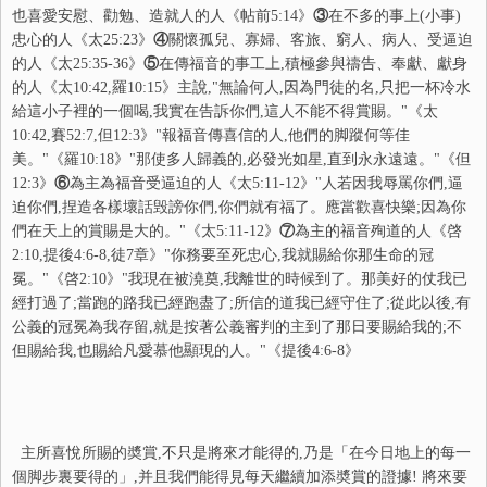
也喜愛安慰、勸勉、造就人的人《帖前5:14》
③
在不多的事上(小事)
忠心的人《太25:23》
④
關懷孤兒、寡婦、客旅、窮人、病人、受逼迫
的人《太25:35-36》
⑤
在傳福音的事工上,積極參與禱告、奉獻、獻身
的人《太10:42,羅10:15》主說,"無論何人,因為門徒的名,只把一杯冷水
給這小子裡的一個喝,我實在告訴你們,這人不能不得賞賜。"《太
10:42,賽52:7,但12:3》"報福音傳喜信的人,他們的脚蹤何等佳
美。"《羅10:18》"那使多人歸義的,必發光如星,直到永永遠遠。"《但
12:3》
⑥
為主為福音受逼迫的人《太5:11-12》"人若因我辱罵你們,逼
迫你們,捏造各樣壞話毁謗你們,你們就有福了。應當歡喜快樂;因為你
們在天上的賞賜是大的。"《太5:11-12》
⑦
為主的福音殉道的人《啓
2:10,提後4:6-8,徒7章》"你務要至死忠心,我就賜給你那生命的冠
冕。"《啓2:10》"我現在被澆奠,我離世的時候到了。那美好的仗我已
經打過了;當跑的路我已經跑盡了;所信的道我已經守住了;從此以後,有
公義的冠冕為我存留,就是按著公義審判的主到了那日要賜給我的;不
但賜給我,也賜給凡愛慕他顯現的人。"《提後4:6-8》
主所喜悅所賜的奬賞,不只是將來才能得的,乃是「在今日地上的每一
個脚步裏要得的」,并且我們能得見每天繼續加添奬賞的證據! 將來要