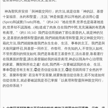
從依靠神的人,就是神的兒女,是聖民。
神為聖民所安排「與神親交同行」的方法,就是信靠「神的話、基督
十架福音、永約和聖靈」;主說,"神是個靈;所以拜祂的,必須用心靈
(Spirit)和誠實(Truth)拜祂。"《約4:24》"祂在世界,世界也是藉著祂造
的,世界却不認識祂...(祂)道成了肉身,住在我們中間,充充滿滿的有恩典
有眞理。"《約1:10,14》我們這信而接納了那位基督的人,就是神的兒
女,是基督的身體和聖靈的殿,我們就能用眞理和聖靈,與父神親交同行;
藉此方法,我們就能恢復我們永生生命、生活、事奉的主王。我們是與
大衛同蒙呼召,與基督一同作王、作祭司、作先知的人;不管別人如何,
不管所遇到的情況如何,我們是靠着君王基督作王,活出基督,靠着運行
在我裏面的聖靈,講出基督賜給我的福音眞理,神必以我為中心治理我
的家庭、團契和所在之處! 在此,我們再一次要確認我的生命、生活、
事奉
①
是否有主有王,
②
是否信從信靠主王,
③
是否因而得了全然的平
安、喜樂和發展! 若沒有平安喜樂,就要恢復信從信靠主;若不知道如何
信從信靠主,就必要確認我是否已掌握「以眞理和聖靈與神親交同行」
的信仰系統？