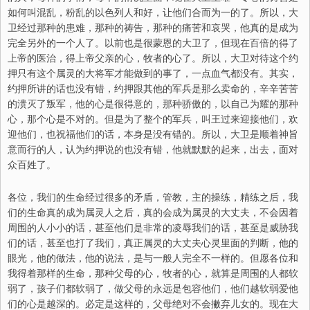
如何叫混乱，粉乱的以色列人和好，让他们合而为一的了。所以，大
卫经过那种的患难，那种的祷告，那种的痛苦和哀哭，他真的是成为
完全另外的一个人了。以前也是很蒙恩的大卫了，但现在百倍的得了
上帝的医治，得上帝父亲的心，牧者的心了。所以，大卫对待这个约
押只有这个属灵的大将军才能做到的事了，一点血气都没有。其实，
约押所讲的话也没有错，约押跟其他的军兵是那么卖命的，辛辛苦苦
的溃灭了叛军，他的心是很得意的，那种骄傲的，以自己为耀的那种
心，那个心是不对的。但是为了整个的军兵，叫王过来迎接他们，欢
迎他们，也祝福他们的话，本身是没有错的。所以，大卫是顺着神旨
意而行的人，认为约押说的也没有错，他就默默的起来，出去，面对
众百姓了。
各位，我们的生命经过很多的矛盾，管教，主的操练，精练之后，我
们的生命真的成为属灵人之后，真的会成为属灵的大丈夫，不会因着
周围的人小小的话，甚至他们是非常的凌辱我们的话，甚至是威胁我
们的话，甚至也打了我们，真正属灵的大丈夫心灵里面的判断，他的
眼光，他的做法，他的说法，是与一般人完全不一样的。但愿各位和
我得着那样的生命，那种父母的心，牧者的心，就算是周围的人都软
弱了，孩子们都软弱了，做父母的永远是包容他们，他们越软弱爱他
们的心是越深的。必定是这样的，父母绝对不会撇弃儿女的。现在大