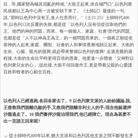
目...等,國家變為極其混亂的時候,"大衛王起來,坐在城門口",以色列衆
民就都以王為中心再一次被安頓下來了。《士師記》最後的一句,
說,"那時以色列中沒有王,各人任意而行。"《士21:25》士師時代400
年,以色列12次反覆的失敗,都是從「以色列人沒有信從信靠他們的
王、他們的神的問題」而來。每一個個人、家庭、社會\世代的問題,
也都是從「人不以神為主為王」的一個問題而來的。一個眞正順從依
靠神的人起來,家庭、團契、社會的人和事情逐漸地歸正起來。大衛的
生命、心腸、眼光的復興,就必帶來整個以色列的復興! 走過患難的過
程後,大衛的生命比平時更得百倍的恩膏。他更進一步體會「父神對以
色列衆兒女的心」;從此後,大衛不但回復作王,更是帶着父親的心愛護
百姓和牧者的心顧念百姓。
以色列人已經逃跑,各回各家去了。9 以色列衆支派的人紛紛議論,說,
王曾救我們脫離仇敵的手,又救我們脫離非利士人的手;現在他躲避押
沙龍逃走了。10 我們膏押沙龍治理我們,他已經陣亡。現在為甚麽不
出一言請王回來呢?
→ 從士師時代400年以來,猶大支派和以色列其他支派之間不斷發生矛