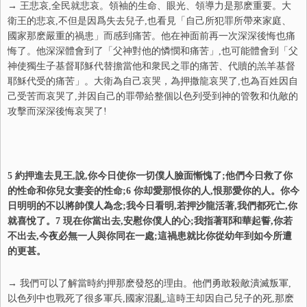
→ 王悲哀,全民就悲哀。領袖的生命、眼光、領導力是那麽重要。大
衛王的悲哀,不但是因爲失去兒子,也看見「自己所犯罪所帶來家庭、
國家那麽嚴重的禍患」而感到痛苦。他在神面前再一次深深後悔也痛
悔了。他深深體會到了「父神對他的憐憫和痛苦」,也可能體會到「父
神使獨生子基督耶穌代替擔當他和衆民之罪的痛苦、代贖的羔羊基督
耶穌代受的痛苦」。大衛為自己哀哭，為押撒龍哀哭了,也為百姓因自
己受苦而哀哭了,并因自己的罪帶給整個以色列受到神的管敎和仇敵的
攻擊而深深後悔哀哭了!
5 約押進去見王,說,你今日使你一切僕人臉面慚愧了;他們今日救了你
的性命和你兒女妻妾的性命;6 你却愛那恨你的人,恨那愛你的人。你今
日明明的不以將帥僕人為念;我今日看明,若押沙龍活著,我們都死亡,你
就喜悅了。7 現在你當出去,安慰你僕人的心;我指著耶和華起誓,你若
不出去,今夜必無一人與你同在一處;這禍患就比你從幼年到如今所遭
的更甚。
→ 我們可以了解當時約押那麽發怒的理由。他們勇敢殺敵潰滅叛軍,
以色列中也戰死了很多軍兵,國家混亂,這時王却因自己兒子的死,那麽