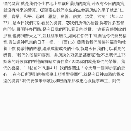
得的奬賞,就是我們今生在地上年歲所纍積的奬賞;若沒有今日的奬賞,
就沒有將來的奬賞。
①
聖靈在我們永生的生命裏所結的果子就是"仁
愛、喜樂、和平、忍耐、恩慈、良善、信實、溫柔、節制"《加5:22-
23》,是今日我們可以看見的奬賞。
②
我們所傳的福音,得着許多基督
的門徒,展開許多門路,是今日我們可以看見的奬賞。"這福音傳到你們
那裡,也傳到普天之下,並且結果增長,如同在你們中間,自從你們聽見福
音,眞知道神恩惠的日子一樣。"《西1:6》
③
藉着我們所傳的福音和牧
養工作,得蒙神的救恩,繼續成聖成長的生命,就是今日我們可以看見的
奬賞。"我們的盼望和喜樂、并所誇的冠冕是甚麽呢?豈不是我們主耶
穌來的時候你們在祂面前站立得住麽? 因為你們就是我們的榮耀、我
們的喜樂。"《帖前2:19,腓4:1》我們要關注「今天每一個脚步裏的忠
心」,在今日所遇到的每樣事上順着聖靈而行;就是今日神加添給我永
遠的奬賞! 我們要像米非波設和巴西萊那樣忠心跟從事奉主。阿們!