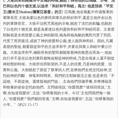
2. 大衛回來耶路撒冷平安城的時候,饒恕了得罪他的亞瑪撒
、
示每
、
洗
巴和以色列十個支派,以追求「和好和平和睦」爲主! 他是預表「平安
王(撒冷王Shalom)彌賽亞基督」的王!
亞瑪撒,他在叛亂中作過叛軍的
軍隊長官,大衛為要以色列衆民和軍兵的和好和平,還是立他作全以色
列的軍隊長官。大衛不治死咒罵他的示每,饒恕了洗巴的欺騙,也饒恕
了以色列十個支派,都是為要使以色列盡快和好和平和睦同居。主基督
耶穌就是全然慈愛公義之神的顯現;祂為與祂為敵的萬民代受了刑罰,
代受了死而復活,成就了神的慈愛和公義,使人能與神和好。因此,凡屬
基督的聖徒,都要跟從和平的主追求和平,并要在與衆人和睦中秉公行
義。大衛追求和平,極盼所有的聖民都能靠着神的救恩合而為一,他如
此行并不是在以色列衆民都悔改順從神的時候,乃是在很多人還不順從
神狀態的時候。大衛所信而盼望的,不是人的信實,乃是神的慈愛、信
實和公義。大衛饒恕了跟從了叛軍的人們,並將他們全然交托給神,交
托給神的判斷、伸寃和時間表。我們的主耶穌復活之後,也是來找「不
認祂、不跟從祂、還懷疑祂的門徒」,主為他們預備早餐,并將傳福音
和牧養的使命交托給他們。主問彼得說,"你愛我麽?"彼得回答說,"主
啊,你知道我愛你",主說,"你喂養我的小羊。今日"主也問我們每一個
人,"你愛我麽?"我們都回答過,"主啊,你知道我愛你",主說,"你喂養我的
小羊。"《約21:15-17》