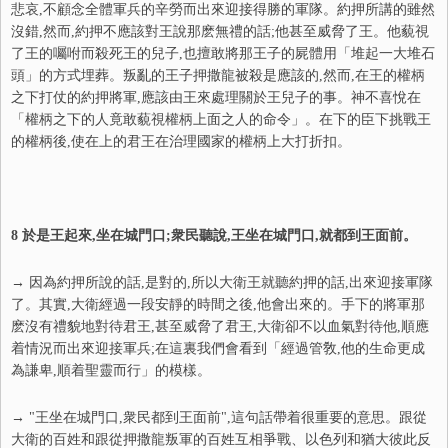
悲哀,不顧念全體軍兵的辛勞而出來迎接得勝的軍隊。約押所講的雖然
沒錯,然而,約押不應該對王說那麽無禮的話;他甚至威脅了王。他藐視
了王的囑咐而殺死王的兒子,也擅敢將那王子的屍體用「堆起一大堆石
頭」的方式埋葬。叛亂的王子押撒龍被殺是應該的,然而,在王的權柄
之下打仗的約押將軍,應該由王來處理關於王兒子的事。神不喜悅在
「權柄之下的人竟敢藐視權柄上面之人的命令」。在下的臣下挑戰王
的權柄後,使在上的君王在治理國家的權柄上大打折扣。
8 於是王起來,坐在城門口;衆民聽說,王坐在城門口,就都到王面前。
→ 因為約押所說的話,是對的,所以大衛王就聽約押的話,出來迎接軍隊
了。其實,大衛經過一段安靜的時間之後,他會出來的。手下的將軍那
麽沒有禮貌地對待君王,甚至威脅了君王,大衛卻不以血氣對待他,順應
着情況而出來迎接軍兵;在這裏我們會看到「經過管敎,他的生命更成
為謙卑,順着聖靈而行」的模樣。
→ "王坐在城門口,衆民都到王面前",這句話帶着很重要的意思。跟從
大衛的百姓和跟從押撒龍叛軍的百姓互相爭戰、以色列和猶大彼此反