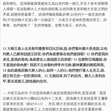
盾和挣扎。從掃羅被揀選被按立為以色列第一個王,并且十多年便雅憫
人掃羅一直追殺猶大人大衛的過程裏,以色列衆支派和猶大支派之間的
矛盾,就變得更嚴重了。經過押撒龍叛亂的事,以色列十一個支派的衆
民(不包括猶大支派),再一次確認了「大衛王才是神所恩膏的君王」的
事實。他們後悔了「支持押撒龍、攻擊大衛王」的作為。
11 大衛王差人去見祭司撒督和亞比亞他,說,你們當向猶大長老說,以色
列衆人已經有話請王回宮;你們為甚麽落在他們後頭呢? 12 你們是我的
弟兄,是我的骨肉;為甚麽在人後頭請王回來呢? 13 也要對亞瑪撒說,你
不是我的骨肉麽? 我若不立你替約押常作元帥,願神重重的降罰與我。
14 如此就挽回猶大衆人的心,如同一人的心;他們便打發人去見王,說,
請王和王的一切臣僕回來。15 王就回來,到了約但河。猶大人來到吉
甲,要去迎接王,請他過約但河。
→ 大衛王如此作,不但是因為猶大族是他更親的骨肉,更是為要「還是
以猶大支派為中心團結以色列十二支派」,因為猶大支派就是君王彌賽
亞要來的支派《創49:8-12》。并且,猶大支派就是大衛所屬的支派,在
重建整個以色列的事工上,大衛得猶大支派的支持,是非常重要的事。