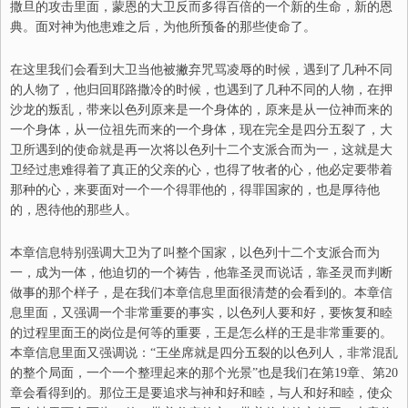
撒旦的攻击里面，蒙恩的大卫反而多得百倍的一个新的生命，新的恩
典。面对神为他患难之后，为他所预备的那些使命了。
在这里我们会看到大卫当他被撇弃咒骂凌辱的时候，遇到了几种不同
的人物了，他归回耶路撒冷的时候，也遇到了几种不同的人物，在押
沙龙的叛乱，带来以色列原来是一个身体的，原来是从一位神而来的
一个身体，从一位祖先而来的一个身体，现在完全是四分五裂了，大
卫所遇到的使命就是再一次将以色列十二个支派合而为一，这就是大
卫经过患难得着了真正的父亲的心，也得了牧者的心，他必定要带着
那种的心，来要面对一个一个得罪他的，得罪国家的，也是厚待他
的，恩待他的那些人。
本章信息特别强调大卫为了叫整个国家，以色列十二个支派合而为
一，成为一体，他迫切的一个祷告，他靠圣灵而说话，靠圣灵而判断
做事的那个样子，是在我们本章信息里面很清楚的会看到的。本章信
息里面，又强调一个非常重要的事实，以色列人要和好，要恢复和睦
的过程里面王的岗位是何等的重要，王是怎么样的王是非常重要的。
本章信息里面又强调说：“王坐席就是四分五裂的以色列人，非常混乱
的整个局面，一个一个整理起来的那个光景”也是我们在第19章、第20
章会看得到的。那位王是要追求与神和好和睦，与人和好和睦，使众