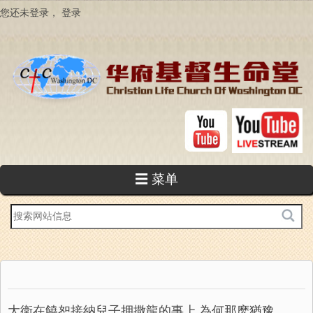
跳
您还未登录，
登录
转
到
主
要
内
容
☰ 菜单
站
内
搜
索
大衛在饒恕接納兒子押撒龍的事上,為何那麽猶豫