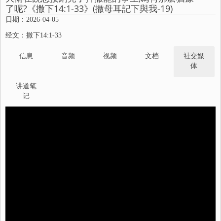
了呢?《撒下14:1-33》(撒母耳記下與我-19)
日期：2026-04-05
经文：撒下14:1-33
信息
音频
视频
文档
社交媒
体
讲道笔
记