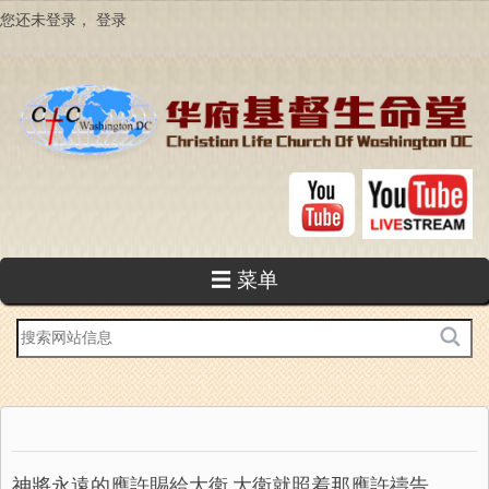
跳
您还未登录，
登录
转
到
主
要
内
容
☰ 菜单
站
内
搜
索
神將永遠的應許賜給大衛,大衛就照着那應許禱告