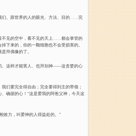
我们。跟世界的人的眼光
、
方法
、
目的
……
完
看不见的空中，看不见的天上
……
都
会
掌管的
会掉下来的，你的一颗细胞也不会受损害的。
就是拜偶像的了。
的。这样才能害人
、
也拜别神
——
这贪婪的心
，我们要完全得自由；完全要得到主的带领；
心
、
确据的心
！“
这是爱我的阿爸父神，今天这
相效力，叫爱神的人得益处的。
”