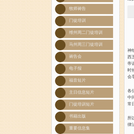
牧师祷告
门徒培训
维州周二门徒培训
马州周三门徒培训
神
祷告会
西
帝
电子报
时
会
福音短片
各
主日信息短片
中
常
门徒培训短片
书籍出版
所
律
重要信息集