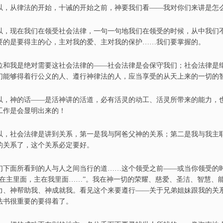
以，
从
律法的开始，十诫的开始之前，
神要我们看——
我对你们来讲是怎
以，
现在我们
在领受
社会法律，一句一句
地我们在
领受的时候，从中我
们
要的是要得主的心
，
主对我的爱
、
主对我的保护
……
我们要掌握的。
位和我是绝对需要这社会法律的
——
社会法律是会保守我们；社会法律是
们能够得着行公义的人
、
遵行神律法的人，
应
当享受的从天上来的一切的
以，
神的话
——
是活神讲的活道，必有活灵的动工
、
活灵所带来的能力，
工作是会显明出来的
！
以，社会法律是讲到关系，第一是我与阿爸父神的关系
；
第二是我与我主
的关系了，这个关系必定要好。
们
下面
所
看到的人与人之间当行的道
……
这个领受之前
——
或
当你
领受的
在主里面，主在我里面
……”。
我在神一切的荣耀、慈爱、圣洁、智慧、
力、神帮助我、
神
成就我。看见这个来
要
遵行
——
关于兄弟姐妹跟我的关
法书很重要
的
要
得着了。