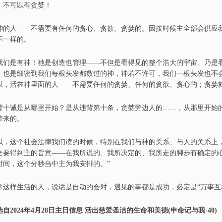
，
不可以有贪婪
！
神的人
——
不需要有任何的贪心
、
贪欲
、
贪婪的。因按时候主全部会供应
不一样的。
我们是有神
！
祂是创造也管理
——
不但是看得见的整个浩大的宇宙
、
乃是
。也是细密到我们每根头发都数过的神
，
神
若不许可，
我们
一根头发也不
以，活在神里面的人
——
不需要任何的贪婪
、
任何的贪欲
、
贪心的
；
贪婪
背十诫是从哪里开始？是从违背第十条
，
贪婪旁边人的……，从那里开始
带来的。
以，这个社会法律我们读的时候，特别
在
我们与神的关系
、
与人的关系上
全要得到主的旨意
——
在
我所说的
、
我所决定的
、
我所走的脚步
有
确定的
时间，这个分秒当中主为我安排的。
”
常这样生活的人，说话是自动的会对
，
遇见的事都是成功，必定是
“
万事互
自202
4
年
4
月
28
日
主日信息
活出慈爱圣洁的生命和美德
(申命记与我-
40
)