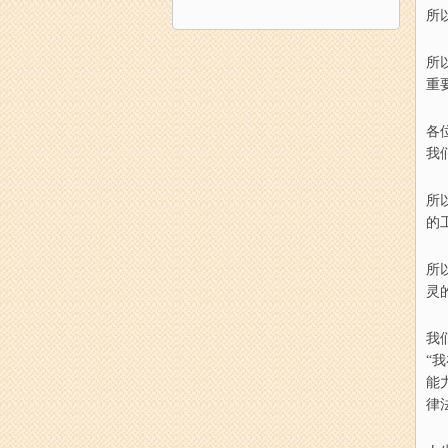
所
所
重
各
我
所
的
所
灵
我
“
我
能
律