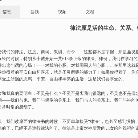
信息
音频
视频
文档
律法原是活的生命、关系、
给我们的律法
、
法度、
训词
、
教训
、
命令
……
这些都不是字据
，
那是圣灵
五经的时候，特别从十诫开始
一
共613条上帝的律法
、
律例，我们
在
学习的
讲出这句话的心肠
！——
对我的心肠
、
对我周围人的心肠
……
在那里这就
候
你得着的平安
自由
和喜乐，就是圣灵所赐的能力了
！
如果你得着了，你
享受主所赐的恩惠
、
平安
、
自由和丰盛的生活
，
这是我们要享受的。
位和我真的要明白，圣灵是什么？圣灵不是离我们很远的
，
圣灵也不是偶
间
——
我们与鬼
、
我们与偶像的关系上，我们与人的关系上
、
我们与神的
日常时常的感动了。
以，我们读摩西的律法书的时候，不要单单接受
“
律法
”，
也
甚至感到惧怕
法的了，已经不是遵行律法的了。律法是上帝对祂所爱的儿女给的祝福的