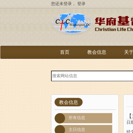
跳
您还未登录，
登录
转
到
主
要
内
容
首页
教会信息
关
站
内
搜
索
教会信息
【
所有信息
日期
主日信息
经