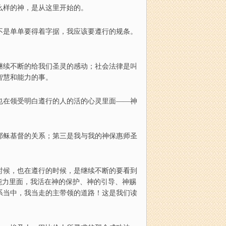
么样的神，是从这里开始的。
不
是单单要得着字据，我应该要遵行的
规条
。
继续不断的给我们圣灵的感动；社会法律是叫
智慧和能力的
事
。
也在领受明白遵行的人的活的心灵里面
——
神
耶稣基督的关系
；
第三是我与我的神保惠师圣
时候，
也在
遵行的时候，是继续不断的要看到
能力里面，我活在神的保护
、
神的引导、神赐
系当中，我当走的主带领的道路
！
这是我们读