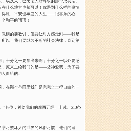
人，埃及人，巴比伦人所寻求的那个成功法。
行在什么地方也都可以
！
你遇到什么样的事情
、
得胜
、
平安也丰盛的人生
——
很喜乐的心
一个和平的话语
！
，教训的要教训，但要让对方感觉到
——
我是
！
所以，
我们要继续不断的社会法律，
直
到第
啊；
十分之一要拿出来啊
；
十分之一
以外
要感
是，原来主给我们的是
——
父神爱我，为了要
的人而给的。
围，在那个范围里我们是完完全全得自由的一
。”各位，神给我们的摩西五经
、
十诫
、
613条
要
学习败坏人的世界的风俗习惯，他们的追