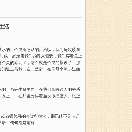
生活
默示的
、
圣灵所感动的。所以，我们每次读摩
时候
，
必定用我们的灵来领受，我们要看见上
是圣灵的感动了，这个就是圣灵的指教了，那
会知道主与我同在，然后，
在你
每个脚步里面
尔的，乃是生命里面
，
在
我们跟旁边人的关系
关系上
……
在那里要得着圣灵很细密的
、
很正
，或者很勉强的会遵行律法，那已经不是认识
话语，句句都是这样
！