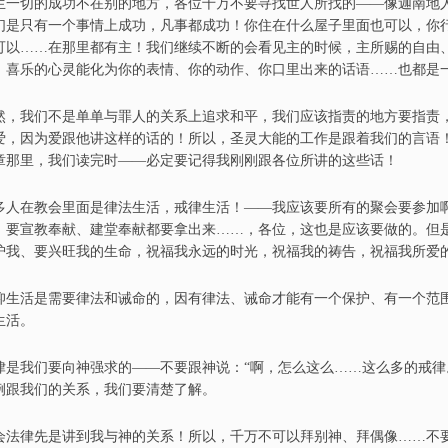
生一切的成功不在别的地方，各位千万不要寻找世人
所找的
——
像
迦南地
们是只有一个事情上成功
，
凡事都成功
！
你住在什么屋子里面也可以，你
可以
……
在那里
都
有主
！
我们继续不断的会看见主的时候，主所赐的自由
，
喜乐的心灵能化为你的表情
、
你的动作
、
你口里出来的话语
……
也都是
然，我们不是单单与罪人的关系上追求和平，我们应该指责的地方要指责
爱
，
因为爱
跟他讲这样的话的
！
所以，圣灵大能的工作是跟着我们的言语
6章那里，我们读完时
——
必定要记得我刚刚跟各位所讲的这些话
！
多人在教会里面是律法生活，戒律生活
！——
我应该
要
所有的聚会要参加
，要宣教奉献
、
建堂奉献都要拿出来
……，
各位，
这也是应该要做的。但
护我
、
要兴旺我的生命
，
祝福我永远的时光，祝福我的祷告，祝福我所爱
仰生活是需要律法
和
诫命的，因有律法、诫命才能有一个保护
、
有一个范
生活。
律是我们要向神强求的
——
不要跟神说：“
啊，
怎么这么……这么多的戒律
例跟我们的关系，我们要清楚了解。
会法律先是讲到我与神的关系
！
所以，千万不可以拜别神
、
拜偶像
……
不