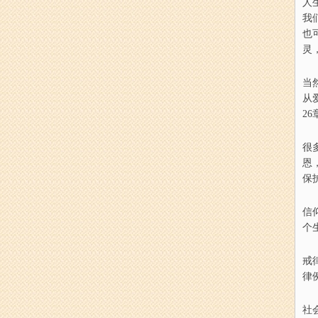
人
我
也
灵
当
从
2
很
恩
保
信
个
戒
律
社