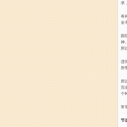
求
有
全
因
神
所
违
所
所
完
个
常
节选