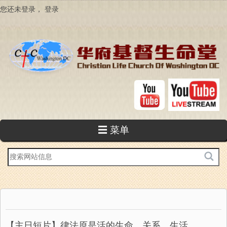
跳
您还未登录，
登录
转
到
主
要
内
容
☰ 菜单
站
内
搜
索
【主日短片】律法原是活的生命、关系、生活