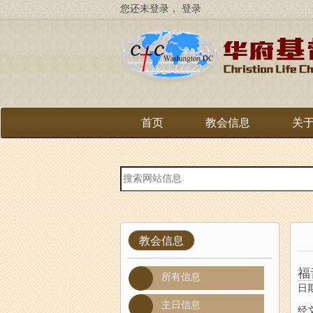
跳
您还未登录，
登录
转
到
主
要
内
容
首页
教会信息
关
站
内
搜
索
教会信息
福
所有信息
日期
主日信息
经