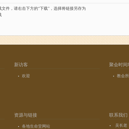
载文件，请右击下方的“下载”，选择将链接另存为
载
新访客
聚会时间
欢迎
教会所
资源与链接
联系我们
吴长老（7
各地生命堂网站