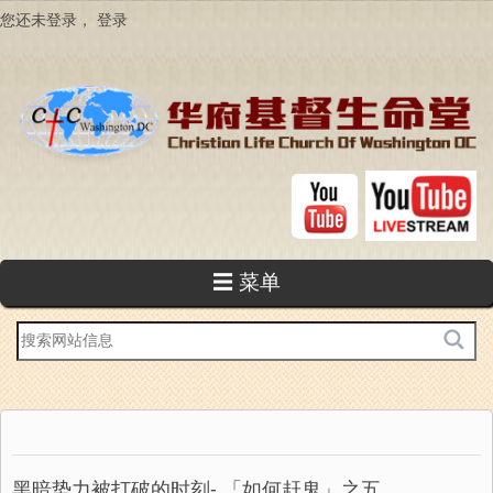
跳
您还未登录，
登录
转
到
主
要
内
容
☰ 菜单
站
内
搜
索
黑暗势力被打破的时刻- 「如何赶鬼」之五