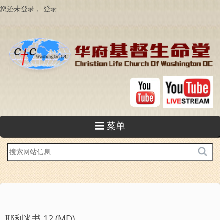
跳
您还未登录，
登录
转
到
主
要
内
容
☰ 菜单
站
内
搜
索
耶利米书 12 (MD)