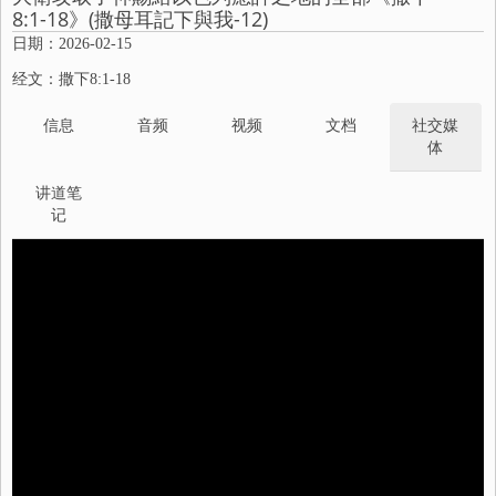
8:1-18》(撒母耳記下與我-12)
日期：2026-02-15
经文：撒下8:1-18
信息
音频
视频
文档
社交媒
体
讲道笔
记