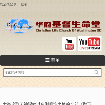
跳
您还未登录，
登录
转
到
主
要
内
容
☰ 菜单
站
内
搜
索
大衛攻取了神賜給以色列應許之地的全部《撒下