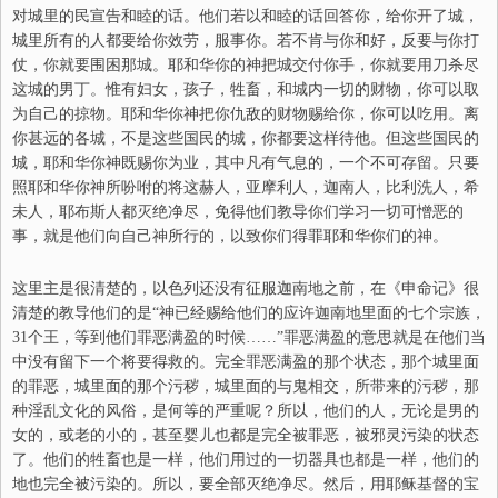
对城里的民宣告和睦的话。他们若以和睦的话回答你，给你开了城，
城里所有的人都要给你效劳，服事你。若不肯与你和好，反要与你打
仗，你就要围困那城。耶和华你的神把城交付你手，你就要用刀杀尽
这城的男丁。惟有妇女，孩子，牲畜，和城内一切的财物，你可以取
为自己的掠物。耶和华你神把你仇敌的财物赐给你，你可以吃用。离
你甚远的各城，不是这些国民的城，你都要这样待他。但这些国民的
城，耶和华你神既赐你为业，其中凡有气息的，一个不可存留。只要
照耶和华你神所吩咐的将这赫人，亚摩利人，迦南人，比利洗人，希
未人，耶布斯人都灭绝净尽，免得他们教导你们学习一切可憎恶的
事，就是他们向自己神所行的，以致你们得罪耶和华你们的神。
这里主是很清楚的，以色列还没有征服迦南地之前，在《申命记》很
清楚的教导他们的是“神已经赐给他们的应许迦南地里面的七个宗族，
31个王，等到他们罪恶满盈的时候……”罪恶满盈的意思就是在他们当
中没有留下一个将要得救的。完全罪恶满盈的那个状态，那个城里面
的罪恶，城里面的那个污秽，城里面的与鬼相交，所带来的污秽，那
种淫乱文化的风俗，是何等的严重呢？所以，他们的人，无论是男的
女的，或老的小的，甚至婴儿也都是完全被罪恶，被邪灵污染的状态
了。他们的牲畜也是一样，他们用过的一切器具也都是一样，他们的
地也完全被污染的。所以，要全部灭绝净尽。然后，用耶稣基督的宝