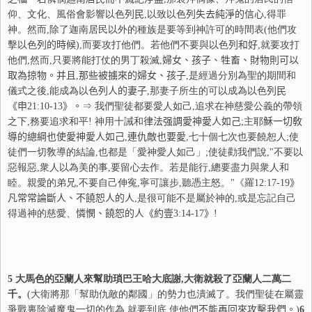
仰、文化、風俗會影響以色
列
民
,以致以色
列
失去純淨的信心
,得罪
神。然而,除了迦南居民以外的種族是要等到神許可的時間表(他們攻
擊以色
列
的時候
),而要攻打他們。若他們不要與以色
列
和好
,就要攻打
他們,然而,只要將能打仗的男丁殺滅
,
婦女、孩子、牲畜、財物則可以
取為掠物。
并
且
,
那些被
擄
來的婦女
、孩子
,是經過分別為聖的期間和
儀式之後,能成為以色
列
人的妻子
,那妻子所生的可以成為以色
列
民
《申
21:10-13
》。
⇒
我們聖徒都要愛人如己,追求在神慈愛公義的帶領
之下,務要追求和平! 神用十誡和
律
法强調愛神愛人如己
;主耶
穌
一切敎
導的總綱也使愛神愛人如己
,
連
仇敵也要愛
,七十個七次也要饒恕人;使
徒們一切敎導的結論,也都是「愛神愛人如己」;使徒勸我們說,"不要以
惡報惡,衆人以為美的事,要留心去作。若是能行,總要盡力與衆人和
睦。親愛的弟兄,不要自己伸寃,寧可讓步,聽憑主怒。"《羅
12:17-19
》
凡常常
論
斷人
、不饒恕人的人
,是很可能不是屬於神的,或是忘記自己
得過神的慈愛、
憐
憫
、饒恕的人《約壹
3:14-17
》
!
5
大馬色的亞蘭人來幫助瑣巴王哈大底謝,大衛就殺了亞蘭人二萬二
千。
(大衛將那「幫助仇敵的鄰國」的勢力也潰滅了。我們聖徒在屬靈
爭戰裏除滅魔鬼一切的作為,就要到底,使他們
不
能再回來攻擊我們。
)
6