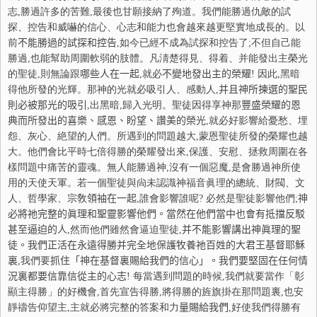
志,勝過許多的苦難,最後也甘願接納了殉道。我們能勝過仇敵的試
探、控告和威嚇的信心、心志和能力也會越來越更堅實地成長的。以
前
不
能勝過的試探和控告
,如今已經不成為試探和控告了;不但自己能
勝過,也能幫助周圍軟弱的肢體。凡淸楚得見、得着、并能發出主榮光
的聖徒,則無論跟
哪
些人在一起
,就必
不
變地發出主的榮耀
! 因此,黑暗
得他所發的光輝。那神的光就必吸引人、感動人,
并
且神所揀選的聖民
則必被那光的吸引
,出黑暗,歸入光明。聖徒因得享神那
豐
盛榮耀的恩
典而所發出的喜
樂
、感恩、盼望、讚美的榮光
,就必好影響給憂愁、埋
怨、灰心、絶望的人們。所遇到的問題越大,蒙恩聖徒所發的榮耀也越
大。他們會比平時七倍得勝的榮耀發出來,保護、安慰、拯救周圍在各
樣問題中痛苦的靈魂。無人能勝過神,沒有一個惡魔,是會勝過神所使
用的天使天軍。若一個聖徒與尙未認識神福音眞理的總統、財閥、文
人、哲學家、宗敎
領
袖在一起
,誰會影響誰呢? 必然是聖徒影響他們
;
神
必將
祂
完整的眞理和聖靈影響他們。當然在他們當中也會有抵
擋
反駁
甚至逼迫的人
,然而他們雖然會逼迫聖徒,
并
不
能影響講出神眞理的聖
徒。我們正活在永遠得勝
并
完全地保護牧養
祂
百姓的大君王基督耶
穌
裏
,我們要
抓
住「神在基督裏賜給我們的信心」。我們要堅固在任何情
況裏都要信靠信從主的心志
! 每當遇到問題的時候,我們就要當作「彰
顯主得勝」的好機會,首先宣告得勝,將得勝的旌旗掛在那問題裏,也安
靜禱告仰望主,主就必將完整的答案和力
量賜給我們
,好使我們得勝有