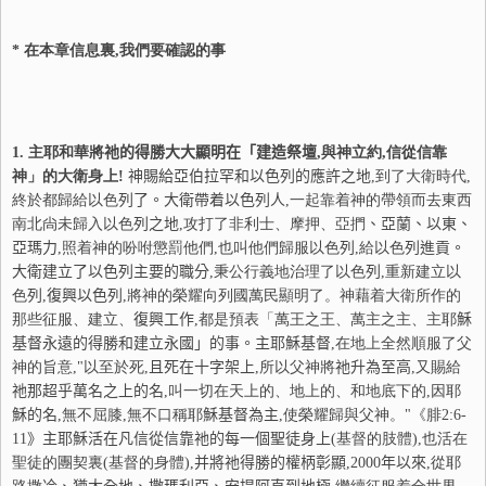
* 在本章信息裏,我們要確認的事
1.
主耶和華將
祂
的得勝大大顯明在「建造祭壇
,與神立約,信從信靠
神」的大衛身上!
神賜給亞伯
拉
罕和以色
列
的應許之地
,到了大衛時代,
終於都歸給以色
列
了。大衛帶着以色
列
人
,一起靠着神的帶領而去東西
南北尙未歸入以色
列
之地
,攻打了非利士、摩押、亞捫
、
亞蘭、以東、
亞瑪力
,照着神的吩咐懲罰他們,也叫他們歸服以色
列
,給以色
列
進貢。
大衛建立了以色
列
主要的職分
,秉公行義地治理了以色
列
,重新建立以
色
列
,
復
興以色
列
,將神的榮耀向列國萬民顯明了。神藉着大衛所作的
那些征服、建立、
復
興工作
,都是預表
「萬王之王、萬主之主、主耶
穌
基督永遠的得勝和建立永國」的事。主耶
穌
基督
,在地上全然順服了父
神的旨意,"以至於死,
且死在十字架上
,所以父神將
祂
升為至高
,又賜給
祂
那超乎萬名之上的名
,叫一切在天上的、地上的、和地底下的,因耶
穌
的名
,無不屈膝,無不口稱耶
穌
基督為主
,使榮耀歸與父神。"《腓
2:6-
11
》主耶
穌
活在凡信從信靠
祂
的每一個聖徒身上
(基督的肢體),也活在
聖徒的團契裏(基督的身體),
并
將
祂
得勝的權柄彰顯
,2000
年以來
,從耶