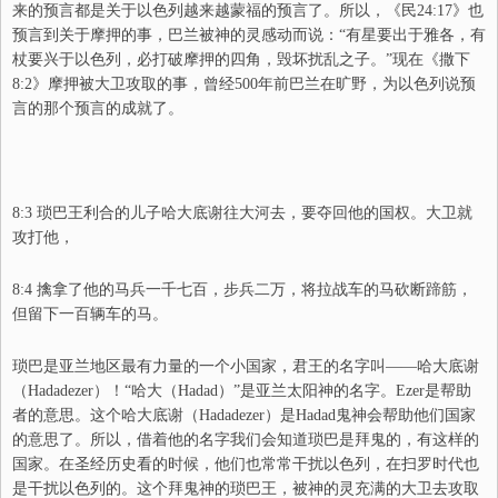
来的预言都是关于以色列越来越蒙福的预言了。所以，
《民24:17》
也
预言到关于摩押的事，巴兰被神的灵感动而说：“
有星要出于雅各，有
杖要兴于以色列，必打破摩押的四角，毁坏扰乱之子。
”现在《撒下
8:2》摩押被大卫攻取的事，曾经500年前巴兰在旷野，为以色列说预
言的那个预言的成就了。
8:3 琐巴王利合的儿子哈大底谢往大河去，要夺回他的国权。大卫就
攻打他，
8:4 擒拿了他的马兵一千七百，步兵二万，将拉战车的马砍断蹄筋，
但留下一百辆车的马。
琐巴是亚兰地区最有力量的一个小国家，君王的名字叫——哈大底谢
（
Hadadezer
）！“哈大（
Hadad
）”是亚兰太阳神的名字。
Ezer
是帮助
者的意思。这个哈大底谢（
Hadadezer
）是
Hadad
鬼神会帮助他们国家
的意思了。所以，借着他的名字我们会知道琐巴是拜鬼的，有这样的
国家。在圣经历史看的时候，他们也常常干扰以色列，在扫罗时代也
是干扰以色列的。这个拜鬼神的琐巴王，被神的灵充满的大卫去攻取