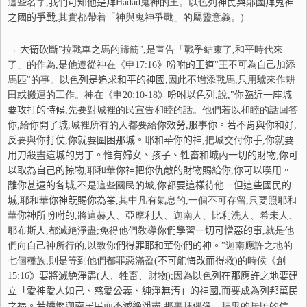
這些名字
,
我們可知他是拜
Hadad鬼神的王。以色
列
神民與鄰
國拜鬼神
之國的爭戰
,其實都帶着「神與鬼神爭戰」的屬靈意義。)
→ 大衛
砍
斷
"拉戰車之馬的蹄筋",是宣告「戰爭結束了,和平時代來
了」的作為,是他遵從神在《申
17:16
》吩咐的王道
"王不可為自己加添
馬匹"的事。以色
列
是追求和平的神國
,因此不增添戰馬,只用驢來作耕
田或搬運的工作。神在《申
20:10-18
》吩咐以色
列
,說,"
你
臨近一座城
要攻打的時候
,先要對城裡的民宣告和睦的話。他們若以和睦的話回答
你
,給
你
開了城
,城裡所有的人都要給
你
效勞
,服事
你
。若不肯與
你
和好
,
反要與
你
打仗
,
你
就要圍困那城。耶和華
你
的神
,把城交付
你
手
,
你
就要
用刀殺盡這城的男丁。惟有婦女、孩子、牲畜和城內一切的財物
,
你
可
以取為自己的掠物
,耶和華
你
神把
你
仇敵的財物賜給
你
,
你
可以喫用。
離
你
甚遠的各城
,不是這些國民的城,
你
都要這樣待他。但這些國民的
城
,耶和華
你
神旣賜
你
為業
,其中凡有氣息的,一個不可存留,只要照耶和
華
你
神所吩咐的
,將這赫人、亞摩利人、迦南人、比利洗人、希未人、
耶布斯人,都滅絶淨盡;免得他們敎導
你
們學習一切可憎惡的事
,就是他
們向自己神所行的,以致
你
們得罪耶和華
你
們的神。
"迦南應許之地的
七個種族,則是等到他們都罪惡滿盈(
不
可能悔改而得救
)的時候《創
15:16
》要將滅絶淨盡
(人、牲畜、財物);因為以色
列
在那應許之地要建
立「愛神愛人如己
、慈愛公義、純淨無汚」的神國
,而要成為
列
邦萬民
之福。若
憐
憫迦南居民而不滅絶淨盡
,那裏拜偶像、拜鬼的居民的信