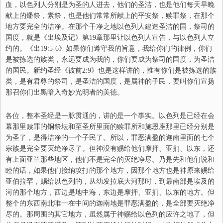
血，以色列人分别是为圣的人进去，他们的圣洁，也是他们每天早晚
献上的燔祭，素祭，也是他们常常所献上的平安祭，赎罪祭，在那个
地方要完全的洁净。在那个干净之地以色列人建造圣洁的国，祭司的
国度，就是《出埃及记》第19章那里让以色列人宣告，与以色列人立
约的。《出19:5-6》如果你们遵守我的旨意，我给你们的律例，你们
是被拣选的族类，永远要成为我的，
你们要
成为
祭司的国度，为圣洁
的国民。
新约圣经
《彼前2:9》
也是这样讲的，
惟有你们是被拣选的族
类，是有君尊的祭司，是圣洁的国度，是属神的子民，要叫你们宣扬
那召你们出黑暗入奇妙光明者的美德。
各位，整本圣经是一脉贯通的，讲的是一个事实。以色列是已经在会
幕那里赎罪的铜祭坛和至圣所里面的赎罪所和施恩座那里已经分别是
为圣了，是得洁净的一个子民了。所以，罪恶满盈的迦南里面的七个
宗族是完全要灭绝净尽了。但神没有赐给他们摩押、亚扪、以东，还
有上面亚兰那些地区，他们不是完全的灭绝净尽。乃是先和他们说和
睦的话，如果他们接纳攻打的那个地方，因那个地方也是神原来赐给
亚伯拉罕，赐给以色列的，从幼发拉底大河那时，到最南部是埃及的
河的那个地方，西边是地中海，东边是摩押、亚扪、以东的地方。但
整个的东西南北唯一在中间的迦南地是罪恶满盈的，是全部要灭绝净
尽的。那周围的其它地方，虽然属于神赐给以色列的应许之地了，但