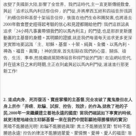
改變了美國新大陸,影響了全世界。我們這時代,主一直更
新傳統敎會
,
興起「追求以馬內利活祭信仰」的門徒,并將摩西五經和四福音所强調
「約櫃信仰和基督十架福音信仰」恢復在他們生命和團契裏,也將過去
2000
年敎會
歷
史經得起考驗的信心和見證都賜給他們
! 我們這群認眞
追求「
24
小時凡事裏帶領我們的以馬內利主」的門徒
,也是那群更
新運
動裏的主基督的身體。其明顯的證據
,就是我們每週每天追求更多更深
更實際地要認識「主、耶
穌、
基督、十架、純眞、全備、以馬內利、
神為、福音、眞理」
! 神的寶座,首先彰顯在我們的心靈、關係、禱
告、生活、事奉,然後繼續展開傳福音和得門徒的門路! 在這網站世代,
并
在這末日之末的時期
,主正在到處興起以馬內利門徒,速速進行那更
新工作
!
2.
道成肉身、死而
復
活
、寶座掌權的主基督
,完全攻破了魔鬼撒但在人
身上所作「弄瞎、欺騙、試探、控告、毁謗」的作為,拯救了
祂
的子
民
,
2000
年一來繼續建立着
祂
永遠的國度
! 當我們確認如下事實的時候,
就更淸楚地確信主耶
穌
基督一來在我們中間彰顯
祂
得勝權柄的實況
!
黑暗
不
能勝過光明
! 欺騙
不
能勝過眞理
! 糞土
不
能勝過至寶
! 暫時
不
能
勝過永遠
! 控告的
律
法
不
能勝過蒙愛
、蒙
憐
憫
、愛神、愛人的福音
! 靠