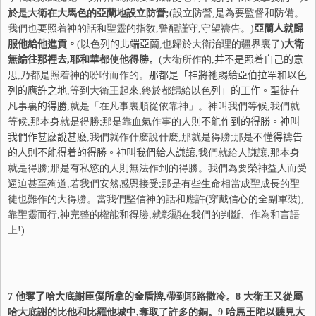
於是大衛在大馬色的亞蘭地設立防營;
(設立防營,是為要監督和防備。
我們也要照着神的話和聖靈的指敎,警醒謹守,守望禱告。)
亞蘭人就歸
服他給他進貢。
(以色
列
的北端亞蘭
,也歸於大衛治理的疆界裏了)
大衛
無論往那裡去
,耶和華都使他得勝。
(大衛所作的,
并
不是照着自己的意
思
,乃都是照着神的吩咐而作的。
那都是「神將
祂
賜給亞伯
拉
罕和以色
列
的應許之地
,等到大衛王起來,終於都歸給以色
列
」的工作。聖徒在
凡事裏的得勝
,就是「在凡事裏順從依靠神」。神叫我們等候,我們就
等候,那本身就是得勝;那是靠血氣作事的人則
不
能作到的得勝。神叫
我們作甚
麽說甚麽
,我們就作什麽說什麽,那就是得勝;那是不
懂
得禱告
的人則
不
能得着的得勝。神叫我們給人謙讓
,我們就給人謙讓,那本身
就是得勝;那是有私慾的人則無法作到的得勝。我們為要榮神益人而受
逼迫甚至殉道,若我們安然感恩接受;那是有些生命相當成聖成長的聖
徒也難作的大得勝。當我們堅信神的話和應許(穿戴信心的全副軍裝),
靠聖靈而行,神完整的權能和得勝,就彰顯在我們的判斷、作為和言語
上!)
7
他奪了哈大底謝臣僕所拿的金盾牌
,帶到耶路撒冷。
8
大衛王又從屬
哈大底謝的比他和比羅他城中,奪取了許多的銅。
9
哈馬王陀以聽見大