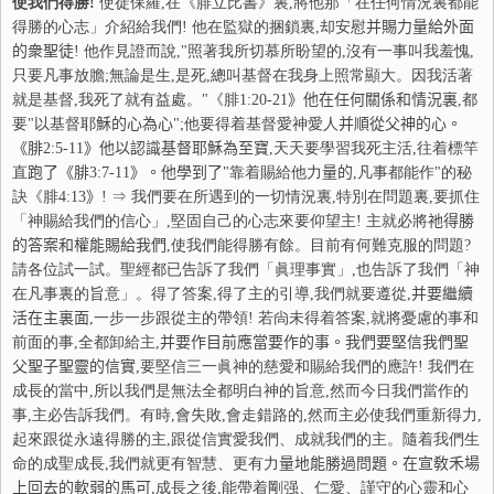
使我們得勝!
使徒保羅,在《腓立比書》裏,將他那「在任何情況裏都能
得勝的心志」介紹給我們! 他在監獄的捆鎖裏,却安慰
并
賜力
量給外面
的衆聖徒
! 他作見證而說,"照著我所切慕所盼望的,沒有一事叫我羞愧,
只要凡事放膽;無論是生,是死,總叫基督在我身上照常顯大。因我活著
就是基督,我死了就有益處。"《腓
1:20-21
》他在任何關係和情況裏
,都
要"以基督耶
穌
的心為心
";他要得着基督愛神愛人
并
順從父神的心。
《腓
2:5-11
》他以認識基督耶
穌
為至寶
,天天要學習我死主活,往着標竿
直
跑
了《腓
3:7-11
》。他學到了
"靠着賜給他力
量的
,凡事都能作"的秘
訣《腓
4:13
》
!
⇒
我們要在所遇到的一切情況裏,特別在問題裏,要抓住
「神賜給我們的信心」,堅固自己的心志來要仰望主! 主就必將
祂
得勝
的答案和權能賜給我們
,使我們能得勝有餘。目前有何難克服的問題?
請各位試一試。聖經都已告訴了我們「眞理事實」,也告訴了我們「神
在凡事裏的旨意」。得了答案,得了主的引導,我們就要遵從,
并
要繼續
活在主裏面
,一步一步跟從主的帶領! 若尙未得着答案,就將憂慮的事和
前面的事,全都卸給主,
并
要作目前應當要作的事。我們要堅信我們聖
父聖子聖靈的信實
,要堅信三一眞神的慈愛和賜給我們的應許! 我們在
成長的當中,所以我們是無法全都明白神的旨意,然而今日我們當作的
事,主必告訴我們。有時,會失敗,會走錯路的,然而主必使我們重新得力,
起來跟從永遠得勝的主,跟從信實愛我們、成就我們的主。隨着我們生
命的成聖成長,我們就更有智慧、更有力
量地能勝過問題。在宣敎禾場
上回去的軟弱的馬可
,成長之後,能帶着剛强、仁愛、謹守的心靈和心