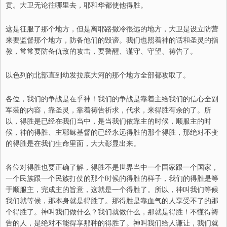
贡。大卫无论往哪里去，耶和华都使他得胜。
这是征服了那个地方，但是离耶路撒冷很远的地方，大卫是设立防营
来要监督那个地方，防备他们的毁谤。我们也照着神的话和圣灵的指
教，常常要防备仇敌的攻击，要警醒、谨守、守望、祷告了。
以色列的北部直到幼发拉底大河的那个地方全部都攻取了。
各位，我们的争战是在乎神！我们的争战是靠着主给我们的信心全副
军装的内容，靠圣灵，靠着祷告祈求，代求，来得胜有余的了。所
以，得胜是已经在我们当中，是当我们依靠主的时候，顺服主的时
候，神的得胜、主耶稣基督的已经永远得胜的那个得胜，那绝对不变
的得胜是在我们生命里面，大大彰显出来。
各位对得胜也要正确了解，得胜不是世界当中一个国家跟一个国家，
一个民族跟一个民族打仗的那个时候的得胜的样子，我们的得胜是等
于顺服主，完成主的旨意，这就是一个得胜了。所以，神叫我们等候
我们就等候，那本身就是得胜了。那得胜是靠血气的人享受不了的那
个得胜了。神叫我们做什么？我们就做什么，那就是得胜！不懂得祷
告的人，是绝对不能得享那种的得胜了。神叫我们给人谦让，我们就