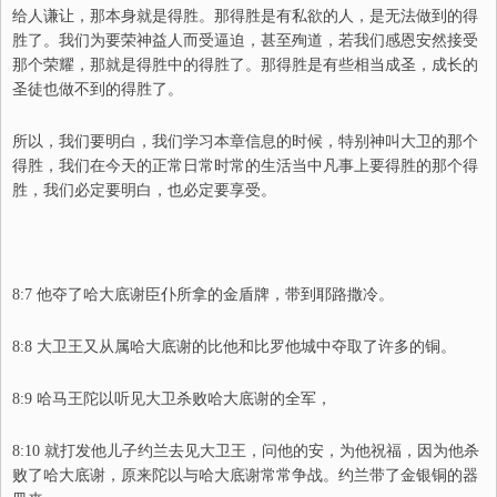
给人谦让，那本身就是得胜。那得胜是有私欲的人，是无法做到的得
胜了。我们为要荣神益人而受逼迫，甚至殉道，若我们感恩安然接受
那个荣耀，那就是得胜中的得胜了。那得胜是有些相当成圣，成长的
圣徒也做不到的得胜了。
所以，我们要明白，我们学习本章信息的时候，特别神叫大卫的那个
得胜，我们在今天的正常日常时常的生活当中凡事上要得胜的那个得
胜，我们必定要明白，也必定要享受。
8:7 他夺了哈大底谢臣仆所拿的金盾牌，带到耶路撒冷。
8:8 大卫王又从属哈大底谢的比他和比罗他城中夺取了许多的铜。
8:9 哈马王陀以听见大卫杀败哈大底谢的全军，
8:10 就打发他儿子约兰去见大卫王，问他的安，为他祝福，因为他杀
败了哈大底谢，原来陀以与哈大底谢常常争战。约兰带了金银铜的器