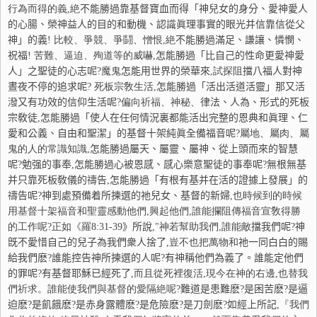
行為而得的義,絶
不
能勝過
靠基督寶血而得「神兒女的身分、愛神愛人
的心腸、榮神益人的目的和動機、認識眞理事實的眼光
并
信靠信從父
神」的義
! 比較、爭競、爭鬪、憎恨,絶
不
能勝過滿足
、謙讓、
憐
憫
、
祝福
! 苦難、逼迫、殉道等的威嚇,
怎
能勝過「比自己的性命更愛神愛
人」之聖徒的心志呢
?魔鬼
怎
能用世界的榮華來
,試探阻
擋
八福人對神
晝夜不停的追求呢
?
死板宗敎生活,
怎
能勝過「活出活道活靈」那又活
潑又有功效的信仰生活呢
?偏向祈福、神秘、
律
法
、人為、形式的死板
宗敎徒
,
怎
能勝過「使人在任何情況裏都能活出完整的恩典和眞理、仁
愛和公義、自由和聖潔」的基督十架純眞全備福音呢
?屬地、屬肉、屬
鬼的人的常識知識,
怎
能勝過屬天、屬靈、屬神、從上頭而來的智慧
呢
?
勉强的事奉
,
怎
能勝過心被恩感、感心樂
意聖徒的事奉
呢
?
無根無基
并
只靠死板敎儀的禱告
,
怎
能勝過「有根有基
并
在活的證據上發展」的
禱告呢
?
神到處預備着所揀選的
祂
兒女、基督的新婦
,也時候到的時候
用基督十架福音和聖靈感動他們,興起他們,誰能攔阻傳福音宣敎得勝
的工作呢?正如《羅
8:31-39
》所說
,"神若幫助我們,誰能敵
擋
我們呢
?
神
旣不愛惜自己的兒子為我們衆人捨了
,豈不也把萬物和
祂
一同白白的賜
給我們麽
?
誰能控告神所揀選的人呢
?
有神稱他們為義了。誰能定他們
的罪呢
?
有基督耶
穌
已經死了
,而且從死裡復活,現今在神的右邊,也替我
們祈求。誰能使我們與基督的愛隔絶呢
?
難道是患難麽
?
是困苦麽
?
是逼
迫麽
?
是飢餓麽
?
是赤身露體麽
?
是危險麽
?
是刀劍麽
?
如經上所記
,『我們