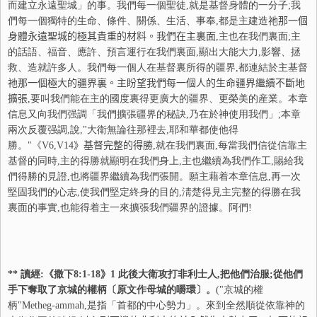
而建立永遠聖城」的事。我們每一個聖徒,就是基督身體的一分子;我
們每一個獨特的生命、條件、關係、生活、事奉,都是主建造
祂
那一個
身體永遠聖城的極其貴重的材料。我們在主裏面
,主也在我們裏面;主
的話語、福音、應許、預言運行在我們裏面,顯出大能大力,影響、拯
救、造就許多人。我們每一個人在基督裏所得的疆界,都連結於主基督
祂
那一個極大的疆界裏。主盼望我們每一個人的生命疆界繼續不斷地
擴張
,要叫我們能在主的國度裏得更廣大的疆界、更榮美的産業。本章
信息又向我們强調「我們擴張疆界的秘訣,乃在於神使用我們」;本章
兩次反覆强調,說,"大衛無論往那裡去,耶和華都使他得
勝。"《V
6,
V
14
》基督完整的得勝
,就在我們裏面,每當我們信從信靠主
基督的同時,主的得勝就顯明在我們身上,主也繼續為我們作工,賜給我
們得勝的見證,也將疆界繼續為我們張開。願主藉着本章信息,再一次
堅固我們的心志,使我們堅定終身的目的,淸楚得見主完整的得勝在我
裏面的事實,也能得着主一來擴張我們疆界的證據。阿們!
** 讀經:《撒下
8:1-18
》
1
此後大衛攻打非利士人,把他們治服;從他們
手下奪取了京城的權柄〔原文作母城的嚼環〕。
("京城的權
柄"Metheg-ammah,是指「首都的中心勢力」。來到全然順從依靠神的