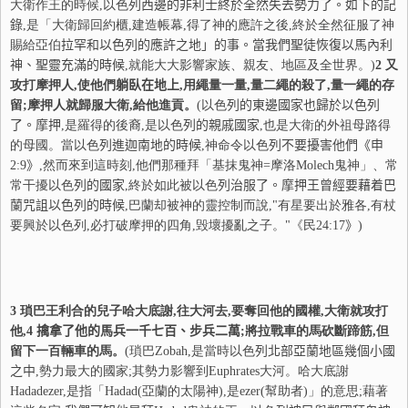
大衛作王的時候,以色
列
西邊的非利士終於全然失去勢力了。如下的記
錄
,是「大衛歸回約櫃,建造帳幕,得了神的應許之後,終於全然征服了神
賜給亞伯
拉
罕和以色
列
的應許之地
」的事。當我們聖徒恢復以馬內利
神、聖靈充滿的時候
,就能大大影響家族、親友、地區及全世界。)
2
又
攻打摩押人,使他們
躺
臥在地上
,用繩量一量,量二繩的殺了,量一繩的存
留;摩押人就歸服大衛,給他進貢。
(以色
列
的東邊國家也歸於以色
列
了。摩押
,是羅得的後裔,是以色
列
的親戚國家
,也是大衛的外祖母路得
的母國。當以色
列
進迦南地的時候
,神命令以色
列
不要擾害他們
《申
2:9
》
,然而來到這時刻,他們那種拜「基抹鬼神=摩洛Molech鬼神」、常
常干擾以色
列
的國家
,終於如此被以色
列
治服了。摩押王曾經要藉着巴
蘭
咒
詛以色
列
的時候
,巴蘭却被神的靈控制而說,"有星要出於雅各,有杖
要興於以色列,必打破摩押的四角,毁壞擾亂之子。"《民
24:17
》
)
3
瑣巴王利合的兒子哈大底謝,往大河去,要奪回他的國權,大衛就攻打
他,
4
擒拿了他的馬兵一千七百、步兵二萬
;將拉戰車的馬砍斷蹄筋,但
留下一百輛車的馬。
(瑣巴Zobah,是當時以色
列
北部亞蘭地區幾個小國
之中
,勢力最大的國家;其勢力影響到Euphrates大河。哈大底謝
Hadadezer,是指「Hadad(亞蘭的太陽神),是ezer(幫助者)」的意思;藉著