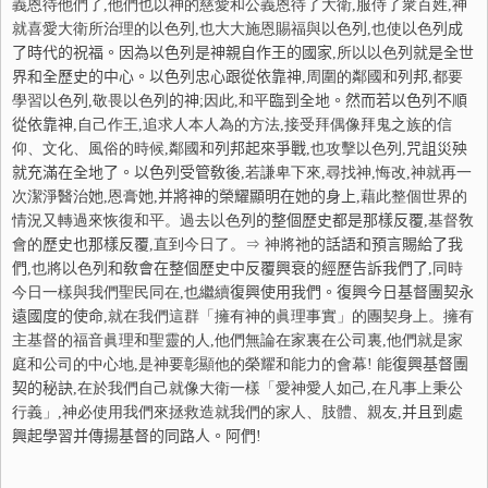
義恩待他們了,他們也以神的慈愛和公義恩待了大衛,服侍了衆百姓,神
就喜愛大衛所治理的以色
列
,也大大施恩賜福與以色
列
,也使以色
列
成
了時代的祝福。因為以色
列
是神親自作王的國家
,所以以色
列
就是全世
界和全
歷
史的中心。以色
列
忠心
跟從依靠神
,周圍的鄰國和
列
邦
,都要
學習以色
列
,敬畏以色
列
的神
;因此,和平
臨
到全地。然而若以色
列
不順
從依
靠神
,自己作王,追求人本人為的方法,接受拜偶像拜鬼之族的信
仰、文化、風俗的時候,鄰國和
列
邦起來爭戰
,也攻擊以色
列
,
咒
詛災殃
就充滿在全地了。以色
列
受管敎後
,若謙卑下來,尋找神,悔改,神就再一
次潔淨醫治
她
,恩膏
她
,
并
將神的榮耀顯明在
她
的身上
,藉此整個世界的
情況又轉過來恢復和平。過去以色
列
的整個
歷
史都是那樣反覆
,基督敎
會的
歷
史也那樣反覆
,直到今日了。
⇒
神將
祂
的話語和預言賜給了我
們
,也將以色
列
和敎會在整個
歷
史中反覆興衰的經歷告訴我們了
,同時
今日一樣與我們聖民同在,也繼續
復
興使用我們。
復
興今日基督團契永
遠國度的使命
,就在我們這群「擁有神的眞理事實」的團契身上。擁有
主基督的福音眞理和聖靈的人,他們無論在家裏在公司裏,他們就是家
庭和公司的中心地,是神要彰顯他的榮耀和能力的會幕! 能
復
興基督團
契的秘訣
,在於我們自己就像大衛一樣「愛神愛人如己,在凡事上秉公
行義」,神必使用我們來拯救造就我們的家人、肢體、親友,
并
且到處
興起學習
并
傳揚基督的同路人。阿們
!