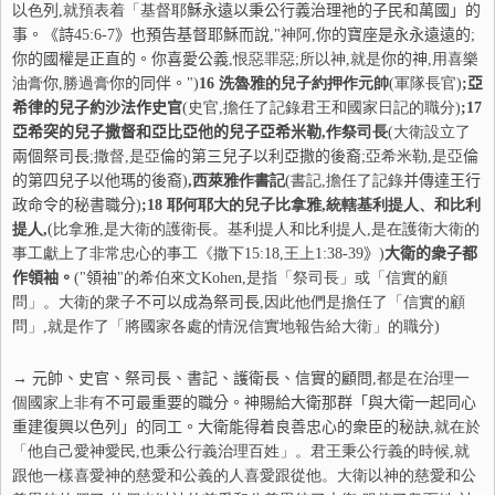
以色
列
,就預表着「基督耶
穌
永遠以秉公行義治理
祂
的子民和萬國」的
事。《詩
45:6-7
》也預告基督耶
穌
而說
,"神阿,
你
的寶座是永永遠遠的
;
你
的國權是正直的。
你
喜愛公義
,恨惡罪惡;所以神,就是
你
的神
,用喜樂
油膏
你
,勝過膏
你
的同伴。
")
16
洗魯雅的兒子約押作元帥
(軍隊長官)
;
亞
希律的兒子約沙法作史官
(史官,擔任了記錄君王和國家日記的職分)
;
17
亞希突的兒子撒督和亞比亞他的兒子亞希米勒
,作祭司長
(大衛設立了
兩
個祭司長
;撒督,是亞
倫
的第三兒子以利亞撒的後裔
;亞希米勒,是亞
倫
的第四兒子以他瑪的後裔
)
,西萊雅作書記
(書記,擔任了記錄
并
傳達王行
政命令的秘書職分
)
;
18
耶何耶大的兒子比拿雅,統轄基利提人、和比利
提人,
(比拿雅,是大衛的護衛長。基利提人和比利提人,是在護衛大衛的
事工獻上了非常忠心的事工《撒下
15:18
,王上
1:38-39
》
)
大衛的衆子都
作領袖。
("
領
袖
"的希伯來文Kohen,是指「祭司長」或「信實的顧
問」。大衛的衆子
不
可以成為祭司長
,因此他們是擔任了「信實的顧
問」,就是作了「將國家各處的情況信實地報告給大衛」的職分)
→ 元帥、史官、祭司長、書記、護衛長、信實的顧問
,都是在治理一
個國家上非有
不
可最重要的職分。神賜給大衛那群「與大衛一起同心
重建
復
興以色
列
」的同工。大衛能得着良善忠心的衆臣的秘訣
,就在於
「他自己愛神愛民,也秉公行義治理百姓」。君王秉公行義的時候,就
跟他一樣喜愛神的慈愛和公義的人喜愛跟從他。大衛以神的慈愛和公