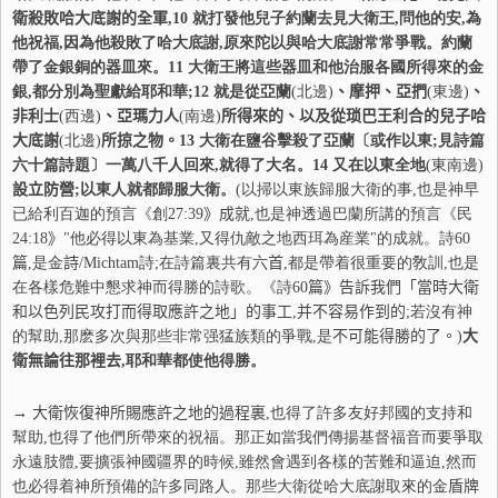
衛殺敗哈大底謝的全軍
,
10
就打發他兒子約蘭去見大衛王,問他的安,為
他祝福,因為他殺敗了哈大底謝,原來陀以與哈大底謝常常爭戰。約蘭
帶了金銀銅的器皿來。
11
大衛王將這些器皿和他治服各國所得來的金
銀,都分別為聖獻給耶和華;
12
就是從亞蘭
(北邊)
、摩押、亞捫
(東邊)
、
非利士
(西邊)
、亞瑪力人
(南邊)
所得來的、以及從
琐
巴王利合的兒子哈
大底謝
(北邊)
所掠之物。
13
大衛在鹽谷擊殺了亞蘭〔或作以東;見詩篇
六十篇詩題〕一萬八千人回來,就得了大名。
14
又在以東全地
(東南邊)
設立防營
;以東人就都歸服大衛。
(以掃以東族歸服大衛的事,也是神早
已給利百迦的預言《創
27:39
》成就
,也是神透過巴蘭所講的預言《民
24:18
》
"他必得以東為基業,又得仇敵之地西珥為産業"的成就。詩
60
篇
,是金
詩
/Michtam詩;在詩篇裏共有六
首
,都是帶着很重要的敎訓,也是
在各樣危難中懇求神而得勝的詩歌。《詩
60
篇》告訴我們「當時大衛
和以色
列
民
攻打而得取應許之地」的事工
,
并
不容易
作到的
;若沒有神
的幫助,那麽多次與那些非常强猛族類的爭戰,是
不
可能得勝的了。
)
大
衛無論往那裡去
,耶和華都使他得勝。
→ 大衛恢復神所賜應許之地的過程裏
,也得了許多友好邦國的支持和
幫助,也得了他們所帶來的祝福。那正如當我們傳揚基督福音而要爭取
永遠肢體,要擴張神國疆界的時候,雖然會遇到各樣的苦難和逼迫,然而
也必得着神所預備的許多同路人。那些大衛從哈大底謝取來的金
盾牌