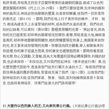
和許多銅
,
并
哈馬王的兒子亞蘭所帶來的金
銀銅的器皿
,都成了以色
列
建造聖殿的材料
《代上
22,28-29
章》。我們只要信從神
,先求神的國和
神的義而活,神就必照他榮耀的
豐
富
,在基督耶
穌
裏
,使我們一切所需用
的都充足《腓
4:19
》。那時
,我們在地上日子裏所得的條件、才幹、能
力,都成為建造天上永遠聖城的材料,成為我們永遠的産業。我們在此
段的記錄裏,可以看到《賽
60
章》那極其榮耀的光景。
"興起發光;因為
你
的光已經來到
,耶和華的榮耀發現照耀
你
;看
哪
,黑暗遮蓋大地,幽暗遮
蓋萬民;耶和華
祂
要顯現照耀
你
,
祂
的榮耀要現在
你
身上
;萬國要來就
你
的光
,君王要來就
你
發現的光輝。
你
擧目向四方觀看
;衆人都聚集來到
你
這裡
;
你
的衆子從遠方而來
,
你
的衆女也被懷抱而來。那時
你
看見就
有光榮
,
你
心又跳動
,又寬暢;因為大海
豐
盛的貨物必轉來歸
你
,列國的財
寶,也必來歸
你
。
"本段信息,又叫我們想起神在《整本使徒行傳》裏,也
在
歷
世歷代到如今
,透過基督門徒所行屬天永遠的大工。每當我們聖徒
抓
住神永遠的應許而禱告
,聖靈就充滿了我們《徒
1-2
章》
,以致我們彰
顯神福音的大能,從我們家庭、敎會、地區,直到地極傳揚基督十架福
音,也能得着傳福音、培養門徒廣大的門路和疆界!
15
大衛作以色列衆人的王
;又向衆民秉公行義。
(大衛以秉公行義治理