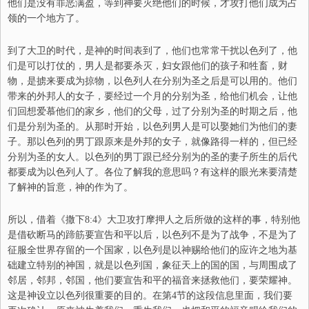
他们是没有罪恶满盈，等到神要灭绝他们的时候，才攻打他们成为占
领的一个地方了。
到了大卫的时代，是神的时间表到了，他们也常常干扰以色列了，他
们是可以打仗的，男人是都要杀灭，妇女跟他们的孩子和牲畜，财
物，是掳来要成为掠物，以色列人在分别为圣之后是可以用的。他们
带来的外邦人的女子，要经过一个月的分别为圣，给他们机会，让他
们回想爱慕他们的家乡，他们的父母，过了分别为圣的时期之后，他
们是分别为圣的。从那时开始，以色列男人是可以娶她们为他们的妻
子。那以色列的男丁跟原来是外邦的女子，就像路得一样的，但已经
分别为圣的女人。以色列的男丁跟已经分别为的圣的妻子所生的后代
都要成为以色列人了。各位了解我的意思吗？有这样的眼光来要清楚
了解神的旨意，神的作为了。
所以，借着《撒下8:4》大卫攻打摩押人之后所做的这样的事，特别他
是借砍断马的蹄筋要宣告和平以后，以色列不是为了战争，不是为了
征服全世界存留的一个国家，以色列是以神赐给他们的应许之地为基
础建立特别的神国，就是以色列国，象征天上的国的国，与周围成了
邻居，邻邦，邻国，他们要宣告和平的福音来拯救他们，要荣耀神。
这是神设立以色列很重要的目的。在第4节的这段信息里面，我们要