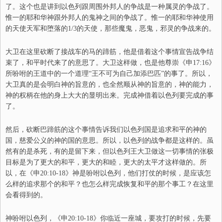
了。这个也是讲到以色列跟周围外邦人的争战是一种属灵的争战了。
惟一的耶和华神跟外邦人的鬼神之间的争战了。惟一的耶和华神使用
的天使天军和堕落的1/3的天使，那些魔鬼，恶鬼，邪灵的争战来的。
大卫在这里砍断了接战车的马的蹄筋，他是借着这个事情宣告战争结
束了，和平时代来了的意思了。大卫这样做，也是他尊崇《申17:16》
所吩咐的王道中的一个道理“王不可为自己加添巴匹”的事了。所以，
大卫真的是会明白神的旨意的，也全然顺从神的旨意的，神的能力，
神的权柄在他的身上大大的显明出来。完成神借着以色列要完成的事
了。
然后，砍断巴蹄筋的这个事情告诉我们以色列国是追求和平的神的
国，慈爱公义的神的国的意思。所以，以色列的战争都是这样的。虽
然有的是杀死，有的是留下来，但以色列王大卫做这一切事情的张极
目标是为了更大的和平，更大的和睦，更大的太平才这样做的。所
以，在《申20:10-18》神是吩咐以色列，他们打仗的时候，是应该怎
么样的追求那个的和平？也怎么样完成恢复和平的那个事工？在这里
会看得到的。
神吩咐以色列，
《申20:10-18》
你临近一座城，要攻打的时候，先要