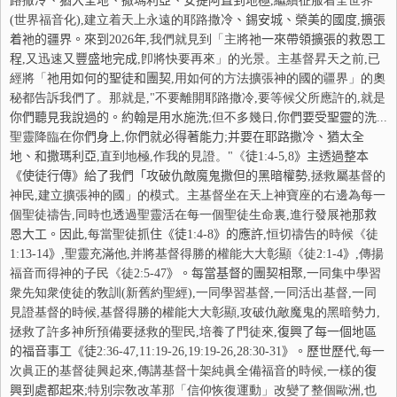
路撒
冷
、猶大全地、撒瑪利亞、安提阿直到地極
,繼續征服着全世界
(世界福音化),建立着天上永遠的耶路撒
冷
、錫安城、榮美的國度
,
擴張
着
祂
的疆界。來到
2026
年
,我們就見到「主將
祂
一來帶領擴張的救恩工
程
,又迅速又
豐
盛地完成
,卽將快要再來」的光景。主基督昇天之前,已
經將「
祂
用如何的聖徒和團契
,用如何的方法擴張神的國的疆界」的奧
秘都告訴我們了。那就是,"不要離開耶路撒冷,要等候父所應許的,就是
你
們聽見我說過的。約翰是用水施洗
;但不多幾日,
你
們要受聖靈的洗
...
聖靈降臨在
你
們身上
,
你
們就必得著能力
;
并
要在耶路撒冷、猶太全
地、和撒瑪利亞
,直到地極,作我的見證。"《
徒
1:4-5,8
》主透過整本
《使徒行傳》給了我們「攻破仇敵魔鬼撒但的黑暗權勢
,拯救屬基督的
神民,建立擴張神的國」的模式。主基督坐在天上神寶座的右邊為每一
個聖徒禱告,同時也透過聖靈活在每一個聖徒生命裏,進行發展
祂
那救
恩大工。因此
,每當聖徒
抓
住《徒
1:4-8
》的應許
,恒切禱告的時候《徒
1:13-14
》
,聖靈充滿他,并將基督得勝的權能大大彰顯《徒
2:1-4
》
,傳揚
福音而得神的子民《徒
2:5-47
》。每當基督的團契相聚
,一同集中學習
衆先知衆使徒的敎訓(新舊約聖經),一同學習基督,一同活出基督,一同
見證基督的時候,基督得勝的權能大大彰顯,攻破仇敵魔鬼的黑暗勢力,
拯救了許多神所預備要拯救的聖民,培養了門徒來,
復
興了每一個地區
的福音事工
《徒
2:36-47,11:19-26,19:19
-
26,28:30-31
》。
歷
世歷代
,每一
次眞正的基督徒興起來,傳講基督十架純眞全備福音的時候,一樣的
復
興到處都起來
;特別宗敎改革那「信仰恢復運動」改變了整個歐洲,也