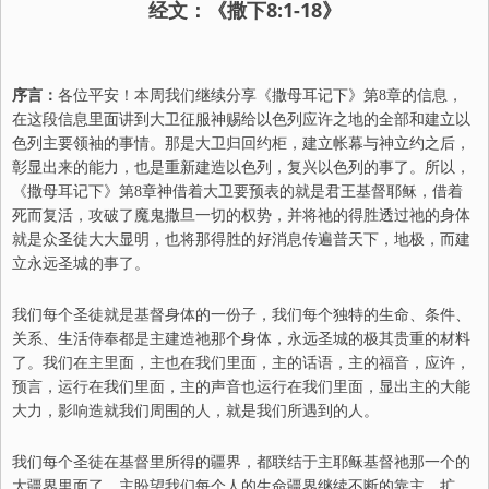
经文：《撒下8:1-18》
序言：
各位平安！本周我们继续分享《撒母耳记下》第8章的信息，
在这段信息里面讲到大卫征服神赐给以色列应许之地的全部和建立以
色列主要领袖的事情。那是大卫归回约柜，建立帐幕与神立约之后，
彰显出来的能力，也是重新建造以色列，复兴以色列的事了。所以，
《撒母耳记下》第8章神借着大卫要预表的就是君王基督耶稣，借着
死而复活，攻破了魔鬼撒旦一切的权势，并将祂的得胜透过祂的身体
就是众圣徒大大显明，也将那得胜的好消息传遍普天下，地极，而建
立永远圣城的事了。
我们每个圣徒就是基督身体的一份子，我们每个独特的生命、条件、
关系、生活侍奉都是主建造祂那个身体，永远圣城的极其贵重的材料
了。我们在主里面，主也在我们里面，主的话语，主的福音，应许，
预言，运行在我们里面，主的声音也运行在我们里面，显出主的大能
大力，影响造就我们周围的人，就是我们所遇到的人。
我们每个圣徒在基督里所得的疆界，都联结于主耶稣基督祂那一个的
大疆界里面了。主盼望我们每个人的生命疆界继续不断的靠主，扩