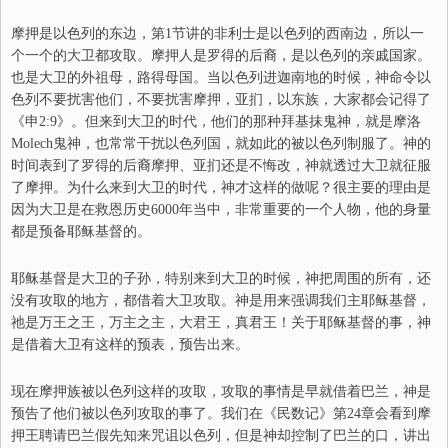
摩押是以色列的东边，第1节讲的非利士是以色列的西南边，所以一
个一个的大卫都攻取。摩押人是罗得的后裔，是以色列的亲戚国家。
也是大卫的外祖母，路得母国。当以色列进迦南地的时候，神命令以
色列不要扰害他们，不要扰害摩押，亚扪，以东族，大家都会记得了
《申2:9》。但来到大卫的时代，他们的那种拜
基抹鬼神
，就是
摩洛
Molech鬼神
，也常常干扰以色列国，就如此的被以色列制服了。神的
时间表到了罗得的后裔摩押、亚扪还是不悔改，神就透过大卫就征服
了摩押。为什么来到大卫的时代，神才这样的做呢？很主要的理由是
因为大卫是在救恩历史6000年当中，非常重要的一个人物，他的身量
都是预备耶稣基督的。
耶稣基督是大卫的子孙，特别来到大卫的时候，神把周围的所有，还
没有攻取的地方，都借着大卫攻取。神是用来强调我们主耶稣基督，
祂是万王之王，万主之主，大君王，真君王！关于耶稣基督的事，神
是借着大卫有这样的预表，预告出来。
现在摩押族被以色列这样的攻取，攻取的事情是早就借着巴兰，神是
预告了他们被以色列攻取的事了。我们在《民数记》第24章会看到摩
押王聘请巴兰假先知来咒诅以色列，但是神却控制了巴兰的口，讲出