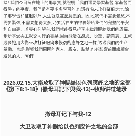
餘! 我們今日留在地上的那事實,就證明「我們還要學習基督,靠基督而
得勝」的事實。我們還有要多多學習的,也還有尙未攻打征服之地;除
了那學習和征服以外,人生就沒甚麽意義的。因此,我們不需要憂愁,不
需要緊張,不需要想得太多,乃要活在主的得勝帶給我們的完整的平安
和自由裏。若專心仰望主,我們就能得見得享主繼續賜給我們的恩福,
步步享受與主親交同行的喜
樂
,因而能活在感恩、盼望、讚美裏。主就
必像
祂
用大衛來攻打征服尙未恢復的應許之地一樣
,透過我們的生命、
舉動、言語,影響我們周圍的家人、親友、肢體,也必影響前面繼續會
遇見的人。阿們!
2026.02.15
.大衛攻取了神賜給以色
列
應許之地的全部
《撒下
8:1-18
》
(撒母耳記下與我-
12
)--牧师讲道笔录
撒母耳记
下
与我-
1
2
大卫攻取了神赐给以色列应许之地的全部