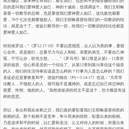
再次确认，原来神生养我们，重生我们，也把和平的福音赐给我们的
目的是叫我们爱神爱人如己，神的十诫命，也强调这个。我们主耶稣
基督一切教导的总纲，也是要使我们爱神爱人如己，连仇敌也都要
爱，70个七次也都要饶恕人。我们主耶稣基督给我们的一切教训的结
论，就是这个了。使徒们教导的一切，给我们一切教训的结论也都是
爱神爱人如己。
特别保罗说：“
《罗12:17-19》
不要以恶报恶，众人以为美的事，要留
心去作。若是能行，总要尽力与众人和睦。亲爱的弟兄，不要自己伸
冤，宁可让步，听凭主怒。……
”《罗马书》第12章是从第1－11章所
讲的福音、信心和圣灵的一个结论了。从第12章到第16章信这个福音
的人，他们的生活侍奉应该是怎么样的？行事为人是怎么样的？我们
圣徒必定是要恢复和平。使徒约翰在《约一3:14-17》也说：“凡常常
论断人，不饶恕人的人，很可能不是属神的。或是忘记自己得过神的
慈爱、怜悯、饶恕的人。”虽然使徒讲的经文不是这个，但大概是有这
样的意思。
所以，各位和我在余剩之日，我们真的要彰显我们主耶稣基督得胜的
权柄的话。那个权柄不是竞争，争斗而来的得胜，彰显出来的权柄。
乃是追求和平的时候，以仁爱和圣洁、公义对待人的时候，所显出来