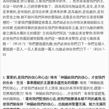
為你的緣故,終日被殺;人看我們如將宰的羊。』然而靠着愛我們的主,
在這一切的事上,已經得勝有餘了。因為我深信無論是死,是生,是天使,
是掌權的,是有能的,是現在的事,是將來的事,是高處的,是低處的,是別
的受造之物,都不能叫我們與神的愛隔絶;這愛是在我們的主基督耶
穌
裡的。
"只要我們
懂
得跟從依靠主
,我們就必在任何情況裏都能顯出主
的得勝,也能將得勝的旌旗掛在我們所傳揚福音之處,攻打仇敵的權勢,
建立擴張永屬於主的國度! 主祝福我們而說,"仇敵起來攻擊
你
,耶和華
必使他們在
你
面前被
你
殺敗
;他們從一條路來攻擊
你
,必從七條路逃
跑
。
"《申
28:7
》
"
你
們要追
趕
仇敵
,他們必倒在
你
們刀下。
你
們五個人
要追
趕
一百人
,一百人要追
趕
一萬人
;仇敵必倒在
你
們刀下。
"《利
26:7-
8
》
3.
重要的,是我們的信心和心志! 唯有「神賜給我們的信心」才使我們
的生命
、
生活
、
事奉連結於主基督永遠完全的得勝
!
唯有「神賜給我
們的信心」
,才使我們連結於天上寶座,連結於眞理和聖靈的光,
趕
逐一
切黑暗的勢力
! 唯有「神賜給我們的信心」,才使我們「靠着聖靈
趕
鬼
,
神的國降臨」!
還有我們堅强的心志,使我們能勝過各樣不同的處境,也
使我們能保持「神賜給我們的信心」,也能維持聖靈充滿、能力充滿而