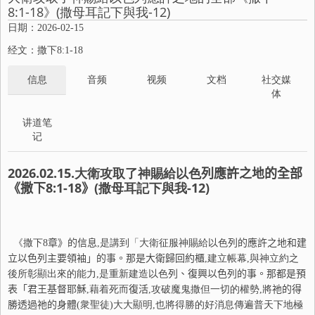
8:1-18》(撒母耳記下與我-12)
日期：2026-02-15
经文：撒下8:1-18
信息
音频
视频
文档
社交媒
体
讲道笔
记
2026.02.15
.大衛攻取了神賜給以色
列
應許之地的全部
《撒下
8:1-18
》
(撒母耳記下與我-
12
)
《撒下
8
章》的信息
,是講到「大衛征服神賜給以色
列
的應許之地
和建
立以色
列
主要
領
袖」的事。那是大衛歸回約櫃
,建立帳幕,與神立約之
後所彰顯出來的能力,是重新建造以色
列
、
復
興以色
列
的事。那都是預
表「君王基督耶
穌
,藉着死而
復
活
,攻破魔鬼撒但一切的權勢,將
祂
的得
勝透過
祂
的身體
(衆聖徒)大大顯明,也將得勝的好消息傳遍普天下地極