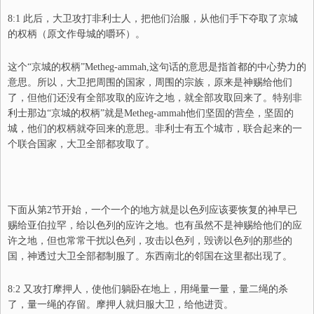
8:1 此后，大卫攻打非利士人，把他们治服，从他们手下夺取了京城
的权柄（原文作母城的嚼环）。
这个“
京城的权柄
”
Metheg-ammah,
这句话的意思
是指首都的中心
势
力
的
意思。所以，大卫把周围的国家，周围的宗族，原来是神赐给他们
了，但他们还没有全部攻取的应许之地，就全部攻取回来了。特别非
利士那边“京城的权柄”就是
Metheg-ammah
他们坚固的营垒，坚固的
城，他们的权柄就夺回来的意思。非利士有五个城市，联合起来的一
个联合国家，大卫全部都攻取了。
下面从第2节开始，一个一个的地方就是以色列应该要恢复的神早已
赐给亚伯拉罕，给以色列的应许之地。也有虽然不是神赐给他们的应
许之地，但也常常干扰以色列，攻击以色列，毁谤以色列的那些的
国，神透过大卫全部都制服了。东西南北的邻国在这里都出现了。
8:2 又攻打摩押人，使他们躺卧在地上，用绳量一量，量二绳的杀
了，量一绳的存留。摩押人就归服大卫，给他进贡。