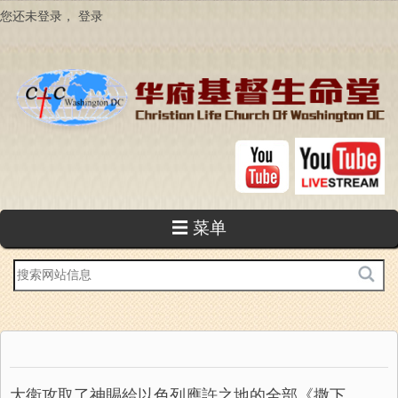
跳
您还未登录，
登录
转
到
主
要
内
容
☰ 菜单
站
内
搜
索
大衛攻取了神賜給以色列應許之地的全部《撒下