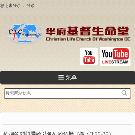
跳
您还未登录，
登录
转
到
主
要
内
容
☰ 菜单
站
内
搜
索
約押的問題帶給以色列的危機《撒下3:22-39》