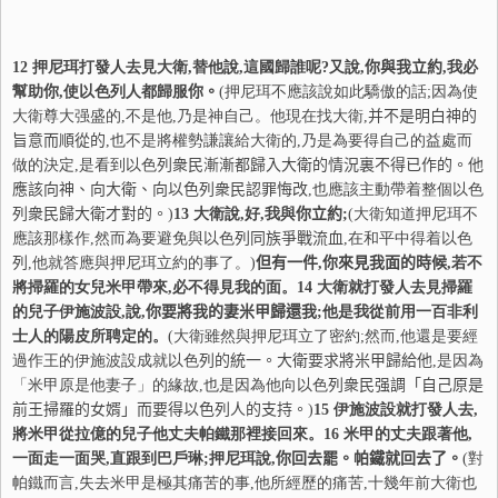
12
押尼珥打發人去見大衛,替他說,這國歸誰呢?又說,
你
與我立約
,我必
幫助
你
,使以色列人都歸服
你
。
(押尼珥不應該說如此驕傲的話;因為使
大衛尊大强盛的,不是他,乃是神自己。他現在找大衛,
并
不是明白神的
旨意而順從的
,也不是將權勢謙讓給大衛的,乃是為要得自己的益處而
做的決定,是看到以色
列
衆民漸漸都歸入大衛的情況裏不得已作的。他
應該向神
、向大衛、向以色
列
衆民認罪悔改
,也應該主動帶着整個以色
列
衆民歸大衛才對的。
)
13
大衛說,好,我與
你
立約
;
(大衛知道押尼珥不
應該那樣作,然而為要避免與以色
列
同族爭戰流血
,在和平中得着以色
列
,他就答應與押尼珥立約的事了。)
但有一件
,
你
來見我面的時候
,若不
將掃羅的女兒米甲帶來,必不得見我的面。
14
大衛就打發人去見掃羅
的兒子伊施波設,說,
你
要將我的妻米甲歸還我
;他是我從前用一百非利
士人的陽皮所聘定的。
(大衛雖然與押尼珥立了密約;然而,他還是要經
過作王的伊施波設成就以色
列
的統一。大衛要求將米甲歸給他
,是因為
「米甲原是他妻子」的緣故,也是因為他向以色
列
衆民强調「自己原是
前王掃羅的
女
婿」而要得以色
列
人的支持。
)
15
伊施波設就打發人去,
將米甲從拉億的兒子他丈夫帕鐵那裡接回來。
16
米甲的丈夫跟著他,
一面走一面哭,直跟到巴戶琳;押尼珥說,
你
回去罷。帕鐵就回去了。
(對
帕鐵而言,失去米甲是極其痛苦的事,他所經歷的痛苦,十幾年前大衛也