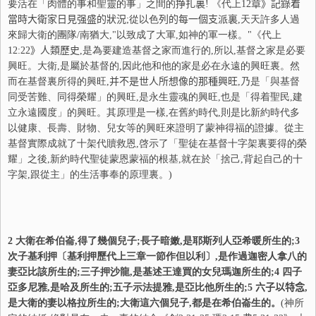
要活在「肉體的事和聖靈的事」之間的
挣扎
裏
! 《代上
12
章》記錄着
當時大衛家日見强盛的狀況
;從以色
列
的每一個支派裏
,天天許多人過
來歸大衛的團隊/南猶大,"以致成了大軍,如神的軍一樣。"《代上
12:22
》人類
歷
史
,是為要建造基督之家而進行的,所以,基督之家是必要
興旺。大衛,是屬於基督的,因此他和他的家是必在永遠的興旺裏。然
而在基督裏所得的興旺,
并
不是世人所想像的那種興旺
,乃是「
與基督
同受苦難、同得榮耀」的興旺
,是永生靈魂的興旺,也是「得着聖民,建
立永遠國度」的興旺。其原理是一樣,在舊約時代,則是比新約時代多
以健康、長壽、財物、兒女等的興旺來證明了蒙神得福的證據。從主
基督實際成就了十架代贖救恩,啓示了「聖徒在基督十字架裏要得的榮
耀」之後,新約時代聖徒蒙恩蒙福的根基,就在於「捨己,背起自己的十
字架,跟從主」的生活事奉的原理裏。)
2
大衛在希伯崙,得了幾個兒子;長子暗嫩,是耶斯列人亞希暖所生的;
3
次子基利押〔基利押歷代上三章一節作但以利〕,是作過迦密人拿八的
妻亞比該所生的;三子押沙龍,是基述王達買的女兒瑪迦所生的;
4
四子
亞多尼雅,是哈及所生的;五子示法提雅,是亞比他所生的;
5
六子以特念
,
是大衛的妻以格拉所生的;大衛這六個兒子,都是在希伯崙生的。
(神所