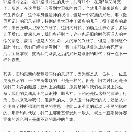
耶路撒冷之后，
在
耶路撒冷生的儿子，共有11个，在第5章又补充
了。所以，在这里我们会看到大卫家的兴旺，当然儿子越来越多，后
代生养众多，这个本身也是神的祝福，也是一个家族的兴旺。那《撒
母耳记》的记录者呢，特别借着大卫生了很多的儿子，得了很多的后
代，来要强调大卫家的兴旺了。这旧约时代，的确是生养众多，多得
儿子后代，健康长寿，我们多得财产，这些也是旧约时代强调人的生
命的蒙恩，蒙福，也是人的生命，人的家的兴旺了。但是，来到这个
新约时代，我们已经清楚看到了，我们主耶稣基督道成肉身死而复
活，宝座掌权，赐给我们圣灵之后的兴旺是跟旧约时代，有一点不一
样的意思。
其实，旧约跟新约都带着同样的意思了，因为都是从一位神，一位圣
灵所默示的，一位主所带领的，都是一样的。但是，旧约时代还是强
调我们肉身的顺服，
新
约上的顺服，原意是神叫我们在属灵上的生
命，我们的灵魂真正的认识神，顺从神。旧约还是以这些的律法，行
为，仪式来教导我们。但蒙恩的人，像大卫一样蒙恩的人，还是从中
会明白了神所强调的属灵的意思，他能认识圣灵的感动，圣灵的指教
的。那新约时代呢，我们主耶稣基督受到一般人，就是一直期待弥赛
亚来的以色列人是想不到的那种的苦难。