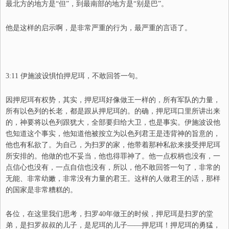
最北方的地方是“但”，到最南部的地方是“别是巴”。
他是这样的启示啊，是非常严重的行为，最严重的言语了。
3:11 伊施波设惧怕押尼珥，不敢回答一句。
因押尼珥有权势，其实，押尼珥好像做王一样的，所有军队的力量，
所有以色列的长老，都是跟从押尼珥的。的确，押尼珥口里所讲出来
的，神要将以色列跟犹大，全部要归给大卫，也是事实。伊施波设他
也知道这个事实，他知道他被按立为以色列君王是违背神的旨意的，
他也有私欲了。为自己，为扫罗的家，他带着那种私欲来接受押尼珥
所安排的。他做的也不妥当，他也得罪神了。他一点权柄也没有，一
点信心也没有，一点自信也没有，所以，他不敢回答一句了，非常的
无能、非常幼嫩，非常没有力量的君王。这样的人做君王的话，那样
的国家是非常糟糕的。
各位，在这里我们思考，扫罗40年做王的时候，押尼珥是扫罗的堂
弟，是扫罗叔叔的儿子，是尼珥的儿子——押尼珥！押尼珥的勇猛，