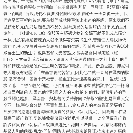
之王,成了千萬聖民的祝福和興旺,無數的寶貝生命跟着
祂
而來了
! 這是
唯有屬基督的聖徒才能明白「在基督裏與基督一同興旺」那至寶的福
氣! 保羅說,"所以我們不喪膽;外體雖然毁壞,內心却一天新似一天。我
們這至暫至輕的苦楚,要為我們成就極重無比永遠的榮耀。原來我們不
是顧念所見的,乃是顧念所不見的;因為所見的是暫時的,所不見的是永
遠的。"《林后
4:16-18
》像那沒有經過火鍊的
金
鑛石就
不
能成為精
金
一樣
,凡沒有經過苦煉的人就
不
能得着榮美的生命
;苦難使人尋找神依
靠神,也使人得着神在基督裏所預備的榮耀。聖徒與基督同死同
復
活才
能得重生的新生命
,也與基督同受苦難,才能與基督同得榮耀《羅
8:17
》。大衛能成為福音人、屬靈人
,都是經過他作王之前十多年的苦
難和精煉,也經過他作王之時的苦難和精煉。掃羅、伊施波設、押尼珥
等人是沒有經歷了「在基督裏的苦難」,因此他們就一直留在屬肉的狀
態,沒有發現「基督十架福音」極重無比永遠榮耀的寶貝,一生就只追
求了地上至暫至輕的利益。他們那種生命和追求,就招聚跟他們一樣追
求自己利益的人,因此他們那樣之人的人數越多,他們之間所引起的爭
競爭鬪也越多。屬基督、與基督同受苦難同得榮耀的聖徒,是與世人完
全不一樣;聖徒會分辨「至寶和糞土」,會知道人的生命眞正需要的是
甚麽(神的恩惠),也會認辨神所愛的寶貝生命(八福人)。因為自己在基
督裏已經得着了,所以能牧養屬靈的
婴
兒
,能以基督十架全備福音得着
許多寶貝的生命,
福音人就繼續遇見、認辨、培養福音人
,藉此那樣的
基督人和他的家
(兒女/門徒/同路人)就必越來越興旺,帶來永遠無窮的