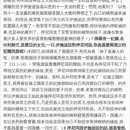
那權勢,明明知道神是立大衛為以色
列
統
一王的旨意却不順從
,
并
立了
掃羅的兒子伊施波設為以色
列
十一支派的君王。然而
,他看到了「以色
列
十一支派裏的衆民越來越多歸入大衛的帶領之下
,自己的權勢越來越
衰弱」的情況,就背叛了自己所立的王伊施波設,而帶領整個以色
列
衆
民要歸入大衛了。他享受不到自
己所擁有的權勢
,很快地被約押殺滅的
事,也是神的審判了。押尼珥貪了至暫至輕的權勢的樣子,就像在敎會
裏許多人愛世界的宴
樂
和權勢勝過愛神的樣子。
)
7
掃羅有一妃嬪,名
叫利斯巴,是愛亞的女兒;一日,伊施波設對押尼珥說,
你
為甚麽與我父的
妃嬪同房呢
?
(利斯巴,給掃羅生了
兩
個兒子
,然而為着「伸了基遍人的
寃」的事,那
兩
個兒子就與掃羅其他五個後裔一起被基遍人懸掛在山上
了
《
21:1-14
》。伊施波設責備押尼珥的
理
由
,不但是為押尼珥干犯了汚
辱他父親的妃嬪的緣故,更是「押尼珥敢將掃羅王的妃嬪歸給自己而要
政權都在他手中」的緣故。當時,在外邦世界裏,是有了「征服之國的
君王,就將被征服之國君王的妃嬪都歸給自己而誇耀自己的權勢」的作
法。押尼珥以「與前王掃羅的妻子同房」的事,來要誇耀自己的權勢,
所以伊施波設王如此責備押尼珥是理所當然的。然而,伊施波設并不是
神所膏抹而立的君王,乃是照着人意而立的君王,他就在根本沒有得神
所賜的權柄之下作王,也如此被按立他的押尼珥欺負。凡不順從神的權
柄和旨意的人,就無法能靠着神所賜的權柄
趕
鬼而保護自己、保護人
!
在以色
列
和敎會裏
,很多信徒是因著自己不順從依靠神權柄的緣故,就
不
能與基督一同得勝
,一同作王。)
8
押尼珥因伊施波設的話,就甚發怒,