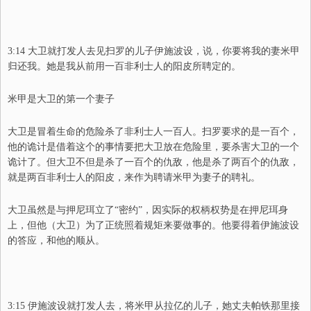
3:14 大卫就打发人去见扫罗的儿子伊施波设，说，你要将我的妻米甲
归还我。她是我从前用一百非利士人的阳皮所聘定的。
米甲是大卫的第一个妻子
大卫是冒着生命的危险杀了非利士人一百人。扫罗要求的是一百个，
他的诡计是借着这个的事情要把大卫放在危险里，要杀害大卫的一个
诡计了。但大卫不但是杀了一百个的仇敌，他是杀了两百个的仇敌，
就是两百非利士人的阳皮，来作为聘请米甲为妻子的聘礼。
大卫虽然是与押尼珥立了“密约”，因实际的权柄权势是在押尼珥身
上，但他（大卫）为了正统照着规矩来要做事的。他要得着伊施波设
的答应，和他的顺从。
3:15 伊施波设就打发人去，将米甲从拉亿的儿子，她丈夫帕铁那里接