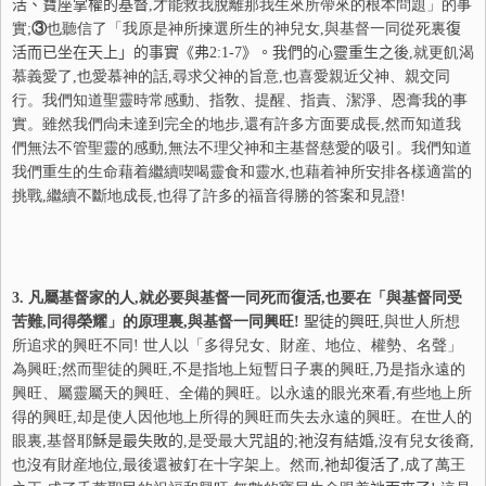
活
、寶座掌權的基督
,才能救我脫離那我生來所帶來的根本問題」的事
實;
③
也聽信了「我原是神所揀選所生的神兒女,與基督一同從死裏
復
活而已坐在天上」的事實
《弗
2:1-7
》。我們的心靈重生之後
,就更飢渴
慕義愛了,也愛慕神的話,尋求父神的旨意,也喜愛親近父神、親交同
行。我們知道聖靈時常感動、指敎、提醒、指責、潔淨、恩膏我的事
實。雖然我們尙未達到完全的地步,還有許多方面要成長,然而知道我
們無法不管聖靈的感動,無法不理父神和主基督慈愛的吸引。我們知道
我們重生的生命藉着繼續喫喝靈食和靈水,也藉着神所安排各樣適當的
挑戰,繼續不斷地成長,也得了許多的福音得勝的答案和見證!
3.
凡屬基督家的人,就必要與基督一同死而
復
活
,也要在「與基督同受
苦難,同得榮耀」的原理裏,與基督一同興旺!
聖徒的興旺
,與世人所想
所追求的興旺不同! 世人以「多得兒女、財産、地位、權勢、名聲」
為興旺;然而聖徒的興旺,不是指地上短暫日子裏的興旺,乃是指永遠的
興旺、屬靈屬天的興旺、全備的興旺。以永遠的眼光來看,有些地上所
得的興旺,却是使人因他地上所得的興旺而失去永遠的興旺。在世人的
眼裏,基督耶
穌
是最失敗的
,是受最大
咒
詛的
;
祂
沒有結婚
,沒有兒女後裔,
也沒有財産地位,最後還被釘在十字架上。然而,
祂却
復
活了
,成了萬王