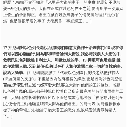
經歷了;帕鐵不會不知道「米甲是大衛的妻子」的事實,他當初不應該
娶米甲別人的妻子。大衛在正式作以色
列
君王之前
,要將那第一次婚姻
上發生的矛盾歸正。君王在被百姓强奪妻子的情況裏治理那百姓(帕
鐵),也是個很矛盾的事了;大衛想作「事必歸正」。)
17
押尼珥對以色列長老說,從前
你
們願意大衛作王治理
你
們
;
18
現在
你
們可以照心願而行
,因為耶和華曾論到大衛說,我必藉我僕人大衛的手,
救我民以色列脫離非利士人、和衆仇敵的手。
19
押尼珥也用這話,說
給便雅憫人聽;又到希伯崙,將以色列人和便雅憫全家一切所喜悅的事,
說給大衛聽。
(押尼珥能說服了「代表以色
列
衆民的長老
話
便
雅憫人
(掃羅所屬的支派)」不但是因為他有權柄的緣故,更是因為以色
列
整個
百姓
,
連便
雅憫支派也都喜愛大衛
,要立大衛作他們的王的緣故。感動
以色
列
全民的
,原來都是神親自按着自己所定最完美的時間表而作的工
作。大衛因信神和神的約,所以不着急或灰心地等候「神感動以色
列
全
民
,使他們主動地願意聘請大衛為他們君王」的時間表,同時也步步跟
從了神的帶領,忠心擔當了猶大君王的職分,也以慈愛誠實厚待衆人
了。)