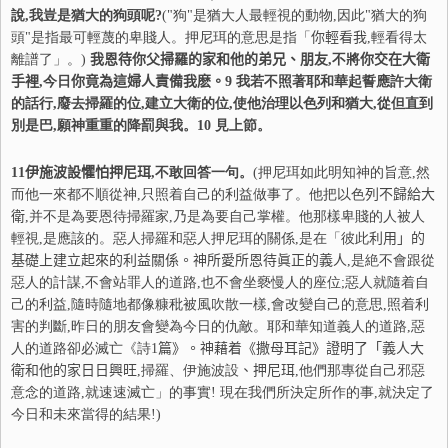
說,我豈是猶大的狗頭呢?
("狗"是猶大人最輕視的動物,因此"猶大的狗
頭"是指最可輕蔑的卑賤人。押尼珥的意思是指「
你
輕看我
,輕看得太
離譜了」。)
我恩待
你
父掃羅的家和他的弟兄、朋友
,不將
你
交在大衛
手裡
,今日
你
竟為這婦人責備我麽。
9
我若不照著耶和華起誓應許大衛
的話行,廢去掃羅的位,建立大衛的位,使他治理以色列和猶大,從但直到
別是巴,願神重重的降罰與我。
10
見上節。
11
伊施波設懼怕押尼珥
,不敢回答一句。
(押尼珥如此明知神的旨意,然
而他一來都不順從神,只照着自己的利益做事了。他把以色
列
不歸給大
衛
,并不是為要恩待掃羅家,乃是為要自己掌權。他那樣卑賤的人被人
輕視,是應該的。惡人掃羅和惡人押尼珥的關係,是在「彼此
利
用」的
基礎上建立起來的利益關係。神所愛所恩待眞正的義人
,是絶不會跟從
惡人的計謀,不會站罪人的道路,也不會坐褻慢人的座位;惡人就隨着自
己的利益,隨時隨地都像糠秕被風吹散一樣,會改變自己的意思,照着利
害的判斷,昨日的朋友會變為今日的仇敵。耶和華知道義人的道路,惡
人的道路卻必滅亡《詩
1
篇》。神藉着《撒母耳記》證明了「
義人大
衛和他的家日日興旺
,掃羅、伊施波設
、押尼珥
,他們那專從自己邪惡
意念的道路,就速速滅亡」的事實! 現在我們所決定所作的事,就決定了
今日和未來當得的結果!)