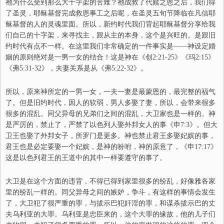
祂为什么受到那么大十字架的苦难？祂成救了代赎之恩之后，我们得
了圣灵，耶稣基督完成救恩事工之后呢，在圣灵五旬节降临在凡信耶
稣基督的人的灵魂里面。所以，新约时代我们背起耶稣基督分享给我
们自己的十字架，来寻找主，跟从主的本身，这个是兴旺的。是跟旧
约时代有点不一样。在这里我们非常确定的一件事实是——神设定婚
姻的原则绝对是一男一女的结合！这是神在《创2:21-25》《玛
2:15
》
《弗
5:31-32
》，夫妻关系是从《弗
5:
22
-32
》。
所以，原来神所定的一男一女，一夫一妻是最蒙恩的，最完整的福气
了。但是
旧约
时代，因人的软弱，男人多娶了妻，所以，会带来很多
很多的混乱。同父异母的兄弟们之间的混乱，大卫家也是一样的。神
是严厉的，禁止了，严禁了
以色列人
娶外邦女人的事《申7:3》。
但
大
卫王也娶了外邦女子，所罗门是更多
。
神也禁止
君王多娶妃嫔的事
，
君王也是必定要娶一个妃嫔，是神的吩咐，神的原意了，《申17:17》
这是以色列君王的王道中的其中一样要遵守的事了。
大卫是在这个方面的违背，不得已得到家里很多的纷乱，好像雅各家
里的纷乱一样的。同父异母之间的嫉妒，争斗，有这样的事情会发生
了，大卫犯了很严重的罪，与拔示巴
犯奸淫的
罪，和谋杀拔示巴的丈
夫乌利亚的大罪。乌利亚是忠臣来的，这个大罪的缘故，他的儿子们