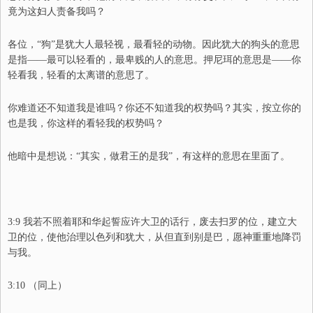
竟为这妇人责备我吗？
各位，“狗”是犹大人最轻视，最看轻的动物。因此犹大的狗头的意思
是指——最可以轻看的，最卑贱的人的意思。押尼珥的意思是——你
轻看我，轻看的太离谱的意思了。
你难道还不知道我是谁吗？你还不知道我的权势吗？其实，按立你的
也是我，你这样的看轻我的权势吗？
他暗中是想说：“其实，做君王的是我”，有这样的意思在里面了。
3:9 我若不照着耶和华起誓应许大卫的话行，废去扫罗的位，建立大
卫的位，使他治理以色列和犹大，从但直到别是巴，愿神重重地降罚
与我。
3:10
（同上）