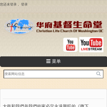
跳
您还未登录，
登录
转
到
主
要
内
容
☰ 菜单
站
内
搜
索
大衛和我們并我們的家必定永遠興旺的《撒下