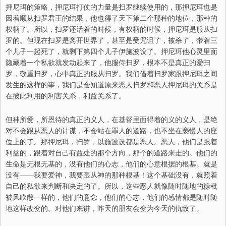
押尼珥的策略，押尼珥打仗的力量是扫罗继续使用的，那押尼珥也是
因着顺从扫罗君王的结果，他也得了天下第二个那种的地位，那种的
权柄了。所以，扫罗还活着的时候，有权柄的时候，押尼珥是服从扫
罗的。但现在扫罗是离开世界了，甚至是受咒诅了，被杀了，带着三
个儿子一起死了，就剩下第四个儿子伊施波设了。押尼珥他心灵里面
隐藏着一个私欲就发动起来了
，
他服侍扫罗，根本不是真正的爱扫
罗，敬重扫罗，心中真正的服从扫罗。我们借着扫罗家跟押尼珥之间
发生的这样的事，我们是会知道原来恶人扫罗和恶人押尼珥的关系是
在彼此利用的利害关系，利益关系了。
但神所爱，所恩待的真正的义人，在基督里面得着的义的义人，是绝
对不会跟从恶人的计谋，不会站在罪人的道路，也不坐在亵慢人的座
位上的了。那押尼珥，扫罗，以施波设都是恶人。恶人，他们是跟着
利益的，跟着对自己有益处的那个方向，那个的道路来走的。他们的
生命是无根无基的，没有他们的心志，他们的心意根据的根基。就是
没有——我要爱神，我要跟从神的那种根基！这个基础没有，就照着
自己的私欲来判断和决定的了。所以，这些恶人就像随时随地的糠秕
被风吹散一样的，他们的意念，他们的心志，他们的感情都是随时随
地这样改变的。对他们来讲，昨天的朋友会变为今天的仇敌了。