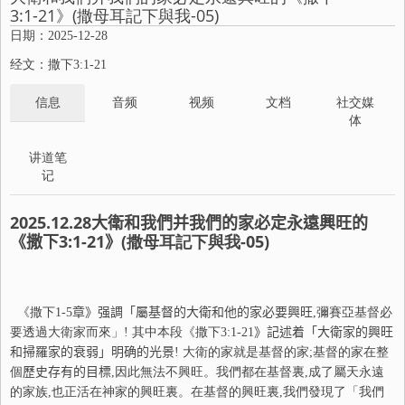
3:1-21》(撒母耳記下與我-05)
日期：2025-12-28
经文：撒下3:1-21
信息
音频
视频
文档
社交媒
体
讲道笔
记
2025.12.28
大衛和我們
并
我們的家必定永遠興旺的
《撒下
3:1-21
》
(撒母耳記下與我-
05
)
《撒下
1-5
章》强調「屬基督的大衛和他的家必要興旺
,彌賽亞基督必
要透過大衛家而來」! 其中本段《撒下
3:1-21
》記述着「大衛家的興旺
和掃羅家的衰弱」明确的光景
! 大衛的家就是基督的家;基督的家在整
個
歷
史存有的目標
,因此無法不興旺。我們都在基督裏,成了屬天永遠
的家族,也正活在神家的興旺裏。在基督的興旺裏,我們發現了「我們