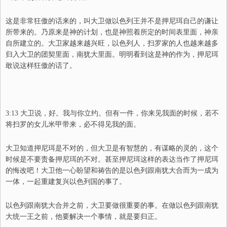
这是非常狂傲的话来的，叫大卫做以色列王并不是押尼珥自己的谦让
所带来的。乃原来是神的计划，也是神照着所定的时间表里面，神亲
自所建立的。大卫家越来越兴旺，以色列人，扫罗家的
人
也越来越多
归入大卫的团契里面，南犹大里面。明明看到这是神的作为，押尼珥
敢说这样狂傲的话了。
3:13 大卫说，好。我与你立约。但有一件，你来见我面的时候，若不
将扫罗的女儿米甲带来，必不得见我的面。
大卫知道押尼珥是不对的，但大卫是有智慧的，有谋略的灵的，这个
时候是不要责备押尼珥的不对。甚至押尼珥这样的表达当作了押尼珥
的悔改吧！大卫他一心盼望和祷告的是以色列跟南犹大合而为一成为
一体，一起重建
复兴
以色列国的事了。
以色列跟南犹大合并之前，大卫要做很重要的事。在做以色列跟南犹
大统一王之前，他要解决一个事情，就是要归正。