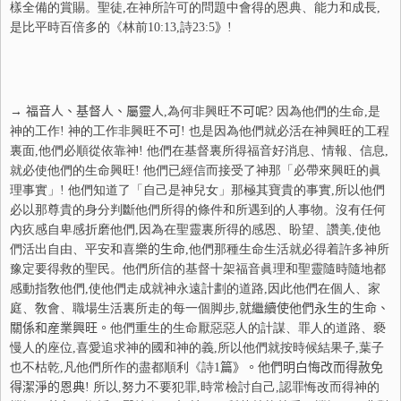
樣全備的賞賜。聖徒
,在神所許可的問題中會得的恩典、能力和成長,
是比平時百倍多的
《林前
10:13
,詩
23:5
》
!
→ 福音人、基督人、屬靈人
,為何非興旺
不
可
呢
? 因為他們的生命,是
神的工作! 神的工作非興旺
不
可
! 也是因為他們就必活在神興旺的工程
裏面,他們必順從依靠神! 他們在基督裏所得福音好消息、情報、信息,
就必使他們的生命興旺! 他們已經信而接受了神那「必帶來興旺的眞
理事實」! 他們知道了「自己是神兒女」那極其寶貴的事實,所以他們
必以那尊貴的身分判斷他們所得的條件和所遇到的人事物。沒有任何
內疚感自卑感折磨他們,因為在聖靈裏所得的感恩、盼望、讚美,使他
們活出自由、平安和喜
樂
的生命
,他們那種生命生活就必得着許多神所
豫定要得救的聖民。他們所信的基督十架福音眞理和聖靈隨時隨地都
感動指敎他們,使他們走成就神永遠計劃的道路,因此他們在個人、家
庭、敎會、職場生活裏所走的每一個脚步,
就繼續使他們永生的生命、
關係和産業興旺。
他們重生的生命厭惡惡人的計謀、罪人的道路、褻
慢人的座位,喜愛追求神的國和神的義,所以他們就按時候結果子,葉子
也不枯乾,凡他們所作的盡都順利《詩
1
篇》。他們明白悔改而得赦免
得潔淨的恩典
! 所以,努力不要犯罪,時常檢討自己,認罪悔改而得神的