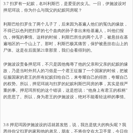
3:7 扫罗有一妃嫔，名叫利斯巴，是爱亚的女儿。一日，伊施波设对
押尼珥说，你为什么与我父的妃嫔同房呢？
利斯巴给扫罗生了两个儿子了，后来因为基遍人他们的冤仇的缘故，
不得已以色列
把
扫罗的七个血肉的孙子拿出来给基遍人，叫他们报
仇，伸冤的事情。这样的时候，利斯巴所生的两个儿子，被悬挂在基
遍地区的一个山上了。那时，利斯巴极其痛苦，保护被悬挂在山上的
尸体。这是在后面第21章那里，我们会看得到的。
伊施波设责备押尼珥，不只是因他侮辱了他的父亲和父亲的妃嫔的缘
故，乃是当时外邦人的习俗是一个君王征服了一个国家的时候，把被
征服国家的君王的所有妃嫔归给自己
，
来夸耀自己的得胜，夸耀自己
的权势。所以，押尼珥就与扫罗的妃嫔利斯巴同房的事，其实是很严
重的事。押尼珥所犯的这个错误，这是想说：“他身上有君王的权柄”
的意思了。所以，身为君王的伊施波设，绝对不能看轻这样的事情。
3:8 押尼珥因伊施波设的话就甚发怒，说，我岂是犹大的狗头呢？我
恩待你父扫罗的家和他的弟兄，朋友，不将你交在大卫手里，今日你