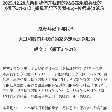
2025.12.28
大衛和我們
并
我們的家必定永遠興旺的
《撒下
3:1-21
》
(撒母耳記下與我-
05
)--牧师讲道笔录
撒母耳记
下
与我-
5
大卫和我们并我们的家必定永远兴旺的
经文：《撒下3:1-21》
序言：
各位平安！本周我们继续分享《撒母耳记下》第3章的信息，
本周我们分享《撒下3:1-21》，下个礼拜我们分享《撒下3:22-39》的
信息。本段信息是特别强调大卫家的兴旺，扫罗家的衰落。我们在这
个的信息里面，要得着很重要的神告诉我们的事实，神在《撒母耳记
下》第1－5章特别强调大卫那样的人的生命，那样的人对神的认识，
那样的人的祷告，和生活侍奉是日日兴旺的，年年兴旺的。
本周是2025－2026年送旧迎新的季节，愿神恩上加恩在各位和各们的