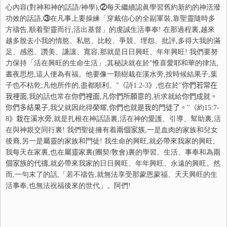
心內容(對神和神的話語/神學),
②
每天繼續認眞學習舊約新約的神活潑
功效的話語,
③
在凡事上要操練「穿戴信心的全副軍裝,靠聖靈隨時多
方禱告,順着聖靈而行,活出基督」的虔誠生活事奉! 在那過程裏,越來
越多脫去小我的情慾、私慾、比較、爭競、埋怨、批評,多得大我的滿
足、感恩、讚美、謙讓、
寬容
,那就是日日興旺、年年興旺! 我們要努
力保持
「活在興旺的生命生活」;其秘訣就在於"惟喜愛耶和華的律法,
晝夜思想,這人便為有福。他要像一顆樹栽在溪水旁,按時候結果子,葉
子也不枯乾;凡他所作的,盡都順利。"《詩
1:2-3
》
,也在於"
你
們若常在
我裡面
,我的話也常在
你
們裡面
,凡
你
們所願意的
,祈求就給
你
們成就。
你
們多結果子
,我父就因此得榮耀,
你
們也就是我的門徒了。
"《約
15:7-
8
》栽在溪水旁
,就是扎根在神話語裏,活在神的愛護、引導、幫助裏,活
在與神親交同行裏! 我們聖徒擁有着
兩
個家族
,一是血肉的家族和兒女
後裔,另一是屬靈的家族和門徒! 我生命的興旺,就必帶來我家的興旺;
我每天在家裏,也在屬靈家裏(團契/敎會)裏的學習、生活、事奉和為
兩
個家族的代禱
,就必帶來我家的日日興旺、年年興旺、永遠的興旺。然
而,一句末了的話,「若不禱告,就無法享受那蒙恩蒙福、天天興旺的生
活事奉,也無法祝福後來的世代」。阿們!