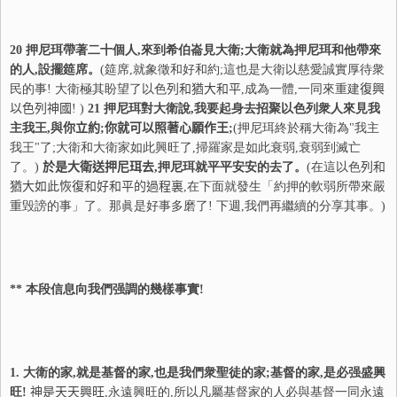
20
押尼珥帶著二十個人,來到希伯崙見大衛;大衛就為押尼珥和他帶來
的人,設擺筵席。
(筵席,就象徵和好和約;這也是大衛以慈愛誠實厚待衆
民的事! 大衛極其盼望了以色
列
和猶大和平
,成為一體,一同來重建
復
興
以色
列
神國
! )
21
押尼珥對大衛說,我要起身去招聚以色列衆人來見我
主我王,與
你
立約
;
你
就可以照著心願作王
;
(押尼珥終於稱大衛為"我主
我王"了;大衛和大衛家如此興旺了,掃羅家是如此衰弱,衰弱到滅亡
了。)
於是大衛送押尼珥去
,押尼珥就平平安安的去了。
(在這以色
列
和
猶大如此恢復和好和平的過程裏
,在下面就發生「約押的軟弱所帶來嚴
重毁謗的事」了。那眞是好事多磨了! 下週,我們再繼續的分享其事。)
** 本段信息向我們强調的幾樣事實!
1.
大衛的家,就是基督的家,也是我們衆聖徒的家;基督的家,是必强盛興
旺!
神是天天興旺
,永遠興旺的,所以凡屬基督家的人必與基督一同永遠