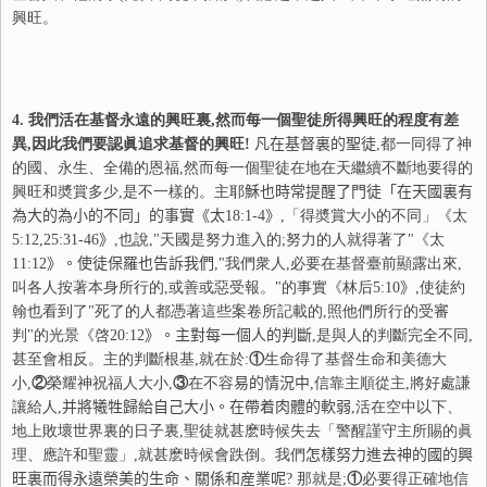
興旺。
4.
我們活在基督永遠的興旺裏,然而每一個聖徒所得興旺的程度有差
異,因此我們要認眞追求基督的興旺!
凡在基督裏的聖徒
,都一同得了神
的國、永生、全備的恩福,然而每一個聖徒在地在天繼續不斷地要得的
興旺和奬賞多少,是不一樣的。主耶
穌
也時常提醒了門徒「在天國裏有
為大的為小的不同」的事實《太
18:1-4
》
,「得奬賞大小的不同」《太
5:12,25:31-46
》
,也說,"天國是努力進入的;努力的人就得著了"《太
11:12
》。使徒保羅也告訴我們
,"我們衆人,必要在基督臺前顯露出來,
叫各人按著本身所行的,或善或惡受報。"的事實《林后
5:10
》
,使徒約
翰也看到了"死了的人都憑著這些案卷所記載的,照他們所行的受審
判"的光景《啓
20:12
》。主對每一個人的判斷
,是與人的判斷完全不同,
甚至會相反。主的判斷根基,就在於:
①
生命得了基督生命和美德大
小,
②
榮耀神祝福人大小,
③
在不容
易
的情況中
,信靠主順從主,將好處謙
讓給人,
并
將犧牲歸給自己大小。在帶着肉體的軟弱
,活在空中以下、
地上敗壞世界裏的日子裏,聖徒就甚麽時候失去「警醒謹守主所賜的眞
理、應許和聖靈」,就甚麽時候會跌倒。我們
怎
樣努力進去神的國的興
旺裏而得永遠榮美的生命、關係和産業呢
? 那就是;
①
必要得正確地信