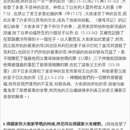
定的結婚,絶對是在一夫一妻的結合《創
2:21-25
,瑪
2:15,
弗
5:31-32
》
;大
衛娶了多妻,不是神的旨意。神禁止了以色
列
人娶外邦女人的事
《申
7:3
》
,也禁止了君王多娶妃嬪的事《申
17:17
》
;大衛違背了神的旨意,因
此生養了許多同父異母的兒女,成為了他家的紛亂。《撒母耳記》的記
者記錄着「大衛多得了妻子和兒子的事」,是用來證明他和他家强盛的
證據;除了在希伯
倫
所生的
六
個兒子以外
,在《
5:13-16
》又補充記錄了
在耶路撒冷
所得的十一個兒子。以人數而言
,大衛家如此繁盛了,然而,
因父親所犯的嚴重的罪(與忠臣烏利亞的妻子拔示巴犯了姦淫
并
謀殺了
烏利亞
),也因兒子們所犯的嚴重的罪,神所賜的祝福却變為
咒
詛了。長
子暗嫩犯了强姦他同父異母妹妹他瑪的罪《
13
章》
;三子押撒龍
因妹妹
他瑪被强姦的事犯了殺哥哥暗嫩的罪
,也犯了謀叛父王的罪《
13-18
章》
;四子亞多尼雅犯了違背神的旨意而要得王位的罪、和敢要娶父親
的妾子亞比煞的罪
《王上
1:5-2:25
》。神賜給我們的一切條件原都是
福
,然而若我們運用的不妥當,却變為禍。大衛因他所犯的罪,就被仇敵
魔鬼受了那麽嚴重的攻擊,然而他的王位繼續傳承到眞正的君王彌賽亞
基督耶
穌
來。
)
6
掃羅家和大衛家爭戰的時候,押尼珥在掃羅家大有權勢。
(因他貪婪了