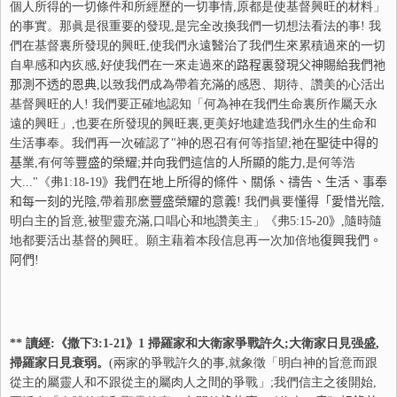
個人所得的一切條件和所經歷的一切事情,原都是使基督興旺的材料」
的事實。那眞是很重要的發現,是完全改換我們一切想法看法的事! 我
們在基督裏所發現的興旺,使我們永遠醫治了我們生來累積過來的一切
自卑感和內疚感,好使我們在一來走過來的
路
程裏發現父神賜給我們
祂
那測不透的恩典
,以致我們成為帶着充滿的感恩、期待、讚美的心活出
基督興旺的人! 我們要正確地認知「何為神在我們生命裏所作屬天永
遠的興旺」,也要在所發現的興旺裏,更美好地建造我們永生的生命和
生活事奉。我們再一次確認了"神的恩召有何等指望;
祂
在聖徒中得的
基業
,有何等
豐
盛的榮耀
;
并
向我們這信的人所顯的能力
,是何等浩
大..."《弗
1:18-19
》我們在地上所得的條件、關係、禱告、生活、事奉
和每一刻的光陰
,帶着那麽
豐
盛榮耀的意義
! 我們眞要
懂
得「愛惜光陰
,
明白主的旨意,被聖靈充滿,口唱心和地讚美主」《弗
5:15-20
》
,隨時隨
地都要活出基督的興旺。願主藉着本段信息再一次加倍地
復
興我們。
阿們
!
** 讀經:《撒下
3:1-21
》
1
掃羅家和大衛家爭戰許久;大衛家日見强盛,
掃羅家日見衰弱。
(兩家的爭戰許久的事,就象徵「明白神的旨意而跟
從主的屬靈人和不跟從主的屬肉人之間的爭戰」;我們信主之後開始,