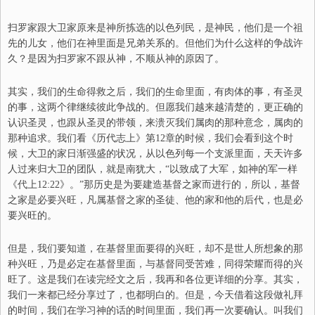
扫罗家跟大卫家原来是神所拣选的以色列民，是神民，他们是一个祖
先的儿女，他们在神里面是兄弟关系的。但他们为什么这样的争战许
久？是因为扫罗家不跟从神，不顺从神的原
因
了。
其实，我们的生命得救之后，我们的生命里面，有肉体的事，有圣灵
的事，这两个律继续彼此争战的。但愿我们越来越清楚的，更正确的
认识圣灵，也跟从圣灵的带领，来溃灭我们属肉的那种意念，属肉的
那种追求。我们看《历代志上》第12章的时候，我们会看到这个时
候，大卫的家日渐强
盛
的状况，从以色列每一个支派里面，天天许多
人过来归大卫的团队，就是南犹大，“以致成了大军，如神的军一样
《代上12:22》。”那历史是为要建造基督之家而进行的，所以，基督
之家是必要兴旺，凡属基督之家的圣徒、他的家和他的后代，也是必
要兴旺的。
但是，我们要知道，在基督里面要得的兴旺，却不是世人所想象的那
种兴旺，乃是必定在基督里面，与基督同受苦难，同得荣耀而得的兴
旺了。这是我们在读完经文之后，我再和各位更详细的分享。其实，
我们一来都已经分享过了，也都明白的。但是，今天借着这段做礼拜
的时间，我们在学习神的话的时间里面，我们再一次要确认。叫我们