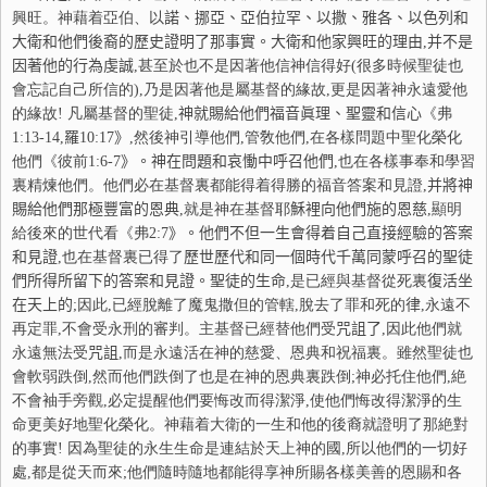
興旺。神藉着亞伯、以
諾
、挪亞、亞伯
拉
罕
、以撒、雅各、以色
列
和
大衛和他們後裔的
歷
史證明了那事實。大衛和他家興旺的
理
由
,
并
不是
因著他的行為虔誠
,甚至於也不是因著他信神信得好(很多時候聖徒也
會忘記自己所信的),乃是因著他是屬基督的緣故,更是因著神永遠愛他
的緣故! 凡屬基督的聖徒,
神就賜給他們福音眞理、聖靈和信心
《弗
1:13-14,
羅
10:17
》
,然後神引導他們,管敎他們,在各樣問題中聖化榮化
他們《彼前
1:6-7
》。神在問題和哀慟中呼召他們
,也在各樣事奉和學習
裏精煉他們。他們必在基督裏都能得着得勝的福音答案和見證,
并
將神
賜給他們那極
豐
富的恩典
,就是神在基督耶
穌
裡向他們施的恩慈
,顯明
給後來的世代看《弗
2:7
》。他們不但一生會得着自己直接經驗的答案
和見證
,也在基督裏已得了
歷
世歷代和同一個時代千萬同蒙呼召的聖徒
們所得所留下的答案和見證。聖徒的生命
,是已經與基督從死裏
復
活坐
在天上的
;因此,已經脫離了魔鬼撒但的管轄,脫去了罪和死的
律
,永遠不
再定罪,不會受永刑的審判。主基督已經替他們受
咒
詛了
,因此他們就
永遠無法受
咒
詛
,而是永遠活在神的慈愛、恩典和祝福裏。雖然聖徒也
會軟弱跌倒,然而他們跌倒了也是在神的恩典裏跌倒;神必托住他們,絶
不會袖手旁觀,必定提醒他們要悔改而得潔淨,使他們悔改得潔淨的生
命更美好地聖化榮化。神藉着大衛的一生和他的後裔就證明了那絶對
的事實! 因為聖徒的永生生命是連結於天上神的國,所以他們的一切好
處,都是從天而來;他們隨時隨地都能得享神所賜各樣美善的恩賜和各