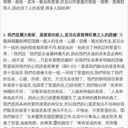
憐
憫
、赦免、潔淨、醫治和恩膏
;
并
且以所蒙羞的慈愛、
憐
憫
、恩典對
待人
,因此得了人的喜愛,將多人歸給神!
2.
我們是屬大衛家、基督家的家人,是活在基督興旺裏之人的證據!
大
衛與掃羅和押尼珥跟一般人的生命、心腸、目標、眼光和作法
,是完全
不一樣的,他的樣樣都與衆不同,都是由於「他眞信了神的話和聖靈引
導」! 我們說「我們是永遠屬神屬天的,因此我們永遠的未來是必興旺
的」,絶不是「阿Q」,乃是有實際證據的! 在我們生命裏有明確的證據;
聖靈就與我們的心同證着那事實《羅
8:16
》
! 透過我們聽信的基督和基
督十架福音,我們也都像大衛一樣,一同得了聖靈的洗;我們明知了我們
的生命、心腸、目標、眼光、方法完全改變了。我們的眼睛因信基督
和基督十架福音,也因受了聖靈的洗,已經得開了;我們能分辨「世界和
神國的不同」「宗敎和福音的相反」「人義和神義的差異」「人為和
神為的不同」;因此心意已經
更
新而變化了
,追求神的國和神的義了。
我們是因為神所愛所揀選的神兒女,所以我們的心靈是無法不信神給我
們聽見的基督十架福音眞理,無法不扎心、不悔改、不受聖靈的洗。
①
我們聽信了「生來
靈
死在過犯罪惡之中
,在其中行事為人,隨從世界,順
服了邪靈,放縱肉體」的事實;
②
也聽信了「唯有道成肉身、死而
復