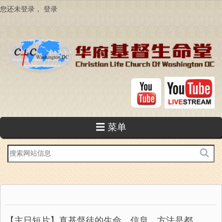
跳
您还未登录，
登录
转
到
主
要
内
容
☰ 菜单
站
内
搜
索
【主日短片】真基督徒的生命、信息、方法是都