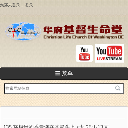
跳
您还未登录，
登录
转
到
主
要
内
容
☰ 菜单
站
内
搜
索
135 将极贵的香膏浇在基督头上 <太 26:1-13,可