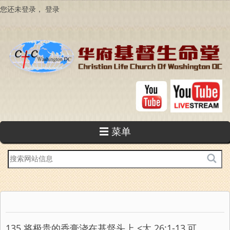
跳
您还未登录，
登录
转
到
主
要
内
容
☰ 菜单
站
内
搜
索
135 将极贵的香膏浇在基督头上 <太 26:1-13,可