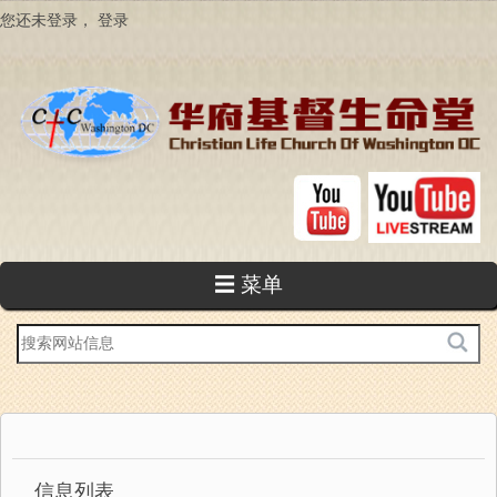
跳
您还未登录，
登录
转
到
主
要
内
容
☰ 菜单
站
内
搜
索
信息列表