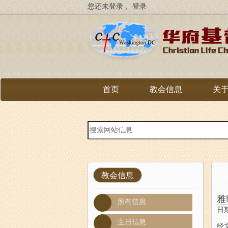
跳
您还未登录，
登录
转
到
主
要
内
容
首页
教会信息
关
站
内
搜
索
教会信息
雅
所有信息
日期
主日信息
经