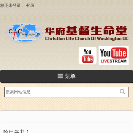
跳
您还未登录，
登录
转
到
主
要
内
容
☰ 菜单
站
内
搜
索
哈巴谷书 1