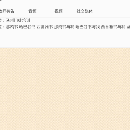
牧师祷告
音频
视频
社交媒体
类：
马州门徒培训
签：
那鸿书
哈巴谷书
西番雅书
那鸿书与我
哈巴谷书与我
西番雅书与我