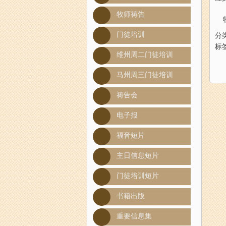
牧师祷告
门徒培训
分
标
维州周二门徒培训
马州周三门徒培训
祷告会
电子报
福音短片
主日信息短片
门徒培训短片
书籍出版
重要信息集