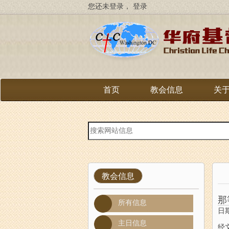
跳
您还未登录，
登录
转
到
主
要
内
容
首页
教会信息
关
站
内
搜
索
教会信息
那
所有信息
日期
主日信息
经文