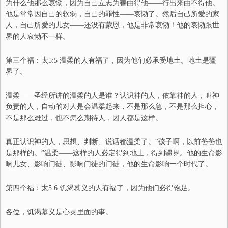
为什么他那么哀恸，因为自己立志为善由得他
——
行出来由不得他。
他是常常因自己的软弱，自己的罪性
——
哀恸了。
然后
自己所爱的家
人，自己所爱的儿女
——
还没有蒙恩，他是非常哀恸
！
他的哀恸跟世
界的人哀恸不一样。
第三个福：
太
5:5 温柔的人有福了，因为他们必承受地土。
地土是疆
界了。
温柔——
圣经所讲的温柔的人是谁？认识神的人，依靠神的人，叫神
负责的人，自动的对人是会温柔起来，不是那么急，不是那么担心，
不是那么难过，也不怎么期待人，
因
人都是这样。
真正认识神的人，思想、判断、说话都温柔了。
“
孩子啊，以前爸爸也
是那样的。
”
温柔
——
这样的人必定得到地土，得到疆界。他的生命影
响儿女
、
影响门徒
、
影响门徒的门徒，他的生命影响一个时代了。
第四个福：
太5:6 饥渴慕义的人有福了，因为他们必得饱足。
各位，饥渴慕义是心灵里面的事。