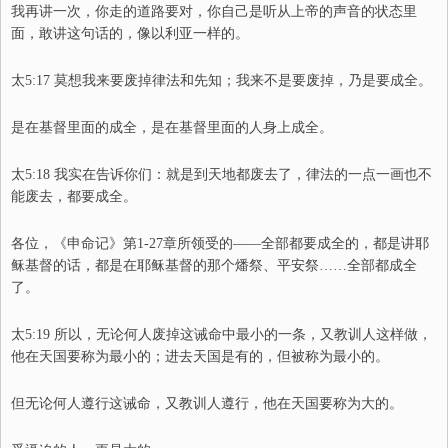
我再讲一次，你走的道路要对，你自己是听从上帝的声音的状态里
面，敢讲这句话的，像以利亚一样的。
太5:17 莫想我来要废掉律法和先知；我来不是要废掉，乃是要成全。
是在基督里面的成全，是在基督里面的人身上成全。
太5:18 我实在告诉你们：就是到天地都废去了，律法的一点一画也不
能废去，都要成全。
各位，《申命记》第1
-
27章所领受的
——
全部都要成全的，都是讲耶
稣基督的
话
，都是在耶稣基督的那个燔祭
、
平安祭
……
全部都成全
了。
太5:19 所以，无论何人废掉这诫命中最小的一条，又教训人这样做，
他在天国要称为最小的；
进去天国是有的，但被称为最小的。
但无论何人遵行这诫命，又教训人遵行，他在天国要称为大的。