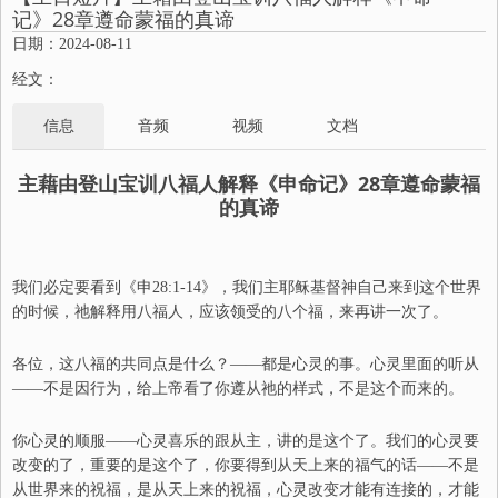
记》28章遵命蒙福的真谛
日期：2024-08-11
经文：
信息
音频
视频
文档
主藉由登山宝训八福人
解释《
申命记
》
28章遵命蒙福
的
真谛
我们必定要看到《申28:1-14》，我们主耶稣基督神自己来到这个世界
的时候，祂解释用八福人，应该领受的八个福，来再讲一次了。
各位，这八福的共同点是什么？
——
都是心灵的事
。
心灵里面的听从
——
不是因行为，给上帝看了你遵从祂的样式，不是这个而来的。
你心灵的顺服
——
心灵喜乐的跟从主，讲的是这个了。我们的心灵要
改变的了，重要的是这个了，你要得到从天上来的福气的话
——
不是
从世界来的祝福，是从天上来的祝福，心灵改变才能有连接的，才能