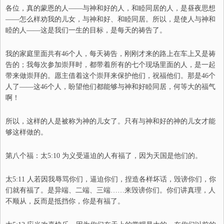
各位，真的蒙恩的人
——
与神和好的人，和睦同居的人，是昼夜思想
——
怎么样劝我的儿女，与神和好
、
和睦同居。所以，是使人与神和
睦的
人——
这是我们一生的目标，是每天的祷告了。
我的家庭里面共有46个人，每天祷告，刚
刚
才来的路上在车上又是祷
告
的；
我每次参加崇拜时，都带着所有的七个现场里面的人，是一起
带来做崇拜的。愿主借着这个崇拜来保护他们，祝福他们。那是46个
人
了
——
这46个人
，
盼望他们都能够与神和好睦同居，何等大的福气
啊
！
所以，这样的人是被称为神的儿女了。只有与神和好的神的儿女才能
够这样做的。
第八个福：
太5:10 为义受逼迫的人有福了，因为天国是他们的。
太5:11 人若因我辱骂你们，逼迫你们，捏造各样坏话
，
毁谤你们，你
们就有福了。
是异端
、
二端
、
三端……来毁谤你们。你们讲真理，人
不顺从，反而是抵挡你，你是有福了。