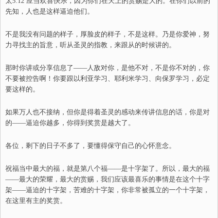
太5:12 应当欢喜快乐，因为你们在天上的赏赐是大的。在你们以前的
先知，人也是这样逼迫他们。
不是我没有问题
的
样子
，厚脸皮的样子，不是这样。乃是你爱神，努
力寻找主的旨意，听从圣灵的指教，来跟从的时候讲的。
那时你讲或分享信息了
——
人敌对你，是他不对，不是你不对的，你
不要被控告啊！你要跟以利亚学习
、
耶利米学习
、
向
保罗学习，必定
要这样的。
如果万人也不接纳，但你是得着圣灵的感动来传讲信息的话，你是对
的
——
逼迫你越多，你得到奖赏是越大了。
各位，剩下的日子不多了，要懂得保守自己的心怀意念。
祝福当中最大的福，就是第八个福
——
是十字架了。所以，最大的福
——
最大的荣耀，最大的赏赐，我们应该最喜乐的事情是在这个十字
架
——
逼迫的十字架，苦难的十字架，你非常被孤立的一个十字架，
在这里有主的奖赏。