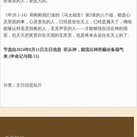
受逼迫的人，更是大的。
《申28:1-14》和刚刚我们读的《马太福音》第5章的八个福，都是心
灵里面的事，心灵变化的人，已经是坐在天上，已经是属天了，继续
能够认辩圣灵指教的人，圣灵声音的人
——
才能够现在活在神的国
里，也天天把奖赏归在天国的宝库里，也是将来永远住在天上的了。
节选自202
4
年
8
月
11
日
主日信息
听从神
，
就流出神所赐全备福气
来
(
申命记与我-
5
1
)
分类：
主日信息短片