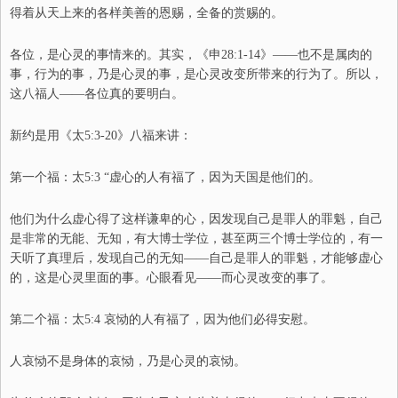
得着从天上来的各样美善的恩赐，全备的赏赐的。
各位，是心灵的事情来的。其实，《申28:1-14》
——
也
不是属肉的
事，
行为的事，
乃是心灵的事，是心灵改变所带来的行为了。所以，
这八福人
——
各位真的要明白。
新约是用《太5:3-20》八福来讲
：
第一个福：
太5:3 “虚心的人有福了，因为天国是他们的。
他们为什么虚心得了这样谦卑的心，因发现自己是罪人的罪魁，自己
是非常的无能、无知，有大博士学位，甚至两三个博士学位的，有一
天听了真理后，发现自己的无知
——
自己是罪人的罪魁，才能够虚心
的，这是心灵里面的事。心眼看见
——
而
心灵改变的事了。
第二个福：
太5:4 哀恸的人有福了，因为他们必得安慰。
人哀恸不是身体的哀恸，乃是心灵的哀恸。