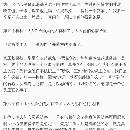
为什么他心灵是饥渴慕义呢？因他尝过真理
、
尝过神的旨意的甘甜。
吃了也肚子饿，喝了也是渴，饥渴慕义
——
得
到
一个答案，叫我多十
个疑问会出来。然后，一直问主，所以主叫他得到饱足。
第五个祝福：
太5:7 怜恤人的人有福了，因为他们必蒙怜恤。
他能够怜恤人
——
是因自己先蒙主的怜恤了。
真正基督徒，常常悔改得赦免，得洁净的。常常蒙怜恤的基督徒，是
对世界上的人没有一个不能怜恤的，真是
“
很可怜啊，他为什么得不着
主的爱？为什么他们不认识主？
”
所以，
直到他们认识主之前，我们是
会什么都让步
——
怜恤，因
为
“
这
是一块石头能懂什么？
”
一直等到他
的石心，变成肉心之前，是可以忍耐的，可以怜恤的。这都是一个心
灵里面的事了。
第六个福：
太5:8 清心的人有福了，因为他们必得见神。
各位，叫人的心灵得洁净
——
只有借着什么？
你
身体得洁净
可
用肥皂
啊，但心灵要得洁净是必定
——
先是宝血，后是洗濯盆的水
，
就是真