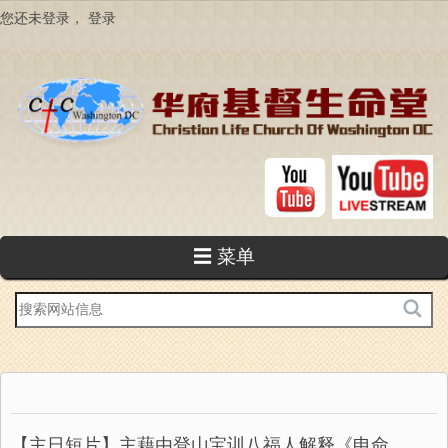
跳
您还未登录，
登录
转
到
主
要
内
容
☰ 菜单
站
内
搜
索
【主日短片】主藉由登山宝训八福人解释《申命