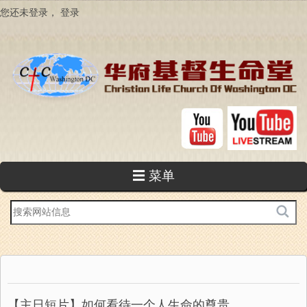
跳
您还未登录，
登录
转
到
主
要
内
容
☰ 菜单
站
内
搜
索
【主日短片】如何看待一个人生命的尊贵