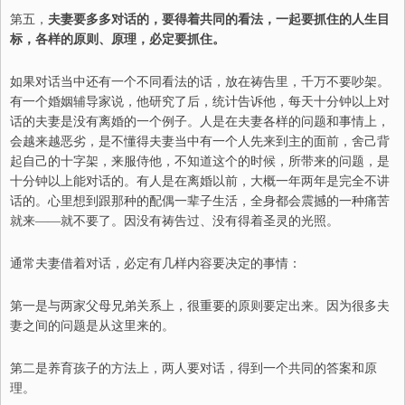
第五，
夫妻要多多对话的，要得着共同的看法，一起要抓住的人生目
标，各样的原则
、
原理，必定要抓住。
如果对话当中还有一个不同看法的话，放在祷告里，千万不要吵架。
有一个婚姻辅导家
说
，他研究了后，统计告诉他
，
每天十分钟以上对
话的夫妻是没有离婚的一个例子。人是在夫妻各样的问题和事情上，
会越来越恶劣，是不懂得夫妻当中
有
一个
人
先来到主的面前，舍己背
起自己的十字架，来服侍他
，
不知道这个的时候，所带来的问题，是
十分钟以上能对话的。有人是在离婚以前，大概一年两年是完全不讲
话的。心里想到跟那种的配偶一辈子生活，全身都会震撼的一种痛苦
就来
——
就不要了。因没有祷告过
、
没有得着圣灵的光照。
通常夫妻借着对话
，
必定有几样内容要决定的事情：
第
一是与两家父母兄弟关系上，很重要的原则要定出来。因
为
很多夫
妻之间的问题是从这里来的。
第
二是养育孩子的方法上，两人要对话，得到一个共同的答案和原
理。