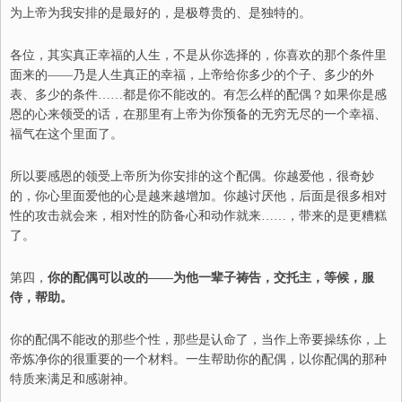
为上帝为我安排的是最好的
，
是极尊贵的
、
是独特的。
各
位，其实真正幸福的人生
，
不是从你选择的，你喜欢的那个条件里
面来的
——
乃是
人生真正的幸福，上帝给你多少的个子
、
多少的外
表
、
多少的条件
……
都是你不能改的。
有
怎么样的配偶？如果你是感
恩的心来领受的话，在那里有上帝为你预备的无穷无尽的一个幸福
、
福气在这个里面了。
所以要感恩的领受上帝所为你安排的这个配偶。你越爱他，很奇妙
的，你心里面爱他的心是越来越增加。你越讨厌他，后面是很多相对
性的攻击就会来
，
相对性的防备心和动作就来
……
，带来的是更糟糕
了。
第四，
你的配偶可以改的
——
为他一辈子祷告，交
托
主，等候，服
侍，帮助。
你的配偶不能改的那些个性
，
那些
是认命了
，
当作上帝要操练你，上
帝炼净你的很重要的一个材料。一生帮助你的配偶，以你配偶的那种
特质来满足和感谢
神
。