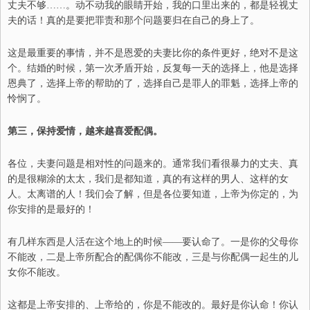
丈夫不够
……
。动不动我的眼睛开始，我的口里出来的，都是轻视丈
夫的话
！
真的是要把罪
责
和那个问题要归在自己的身上了。
这是最重要的事情，并不是恩爱的夫妻比你的条件更好，
绝对不是这
个。
结婚的时候，第一次
矛盾
开始，反复每
一
天的选择上，他是选择
恩典了，选择上帝的帮助的了
，
选择自己是罪人的罪魁，选择上帝的
怜悯了。
第三，保持爱情，越来越喜爱配偶。
各位，夫妻
问题
是相对性的问题来的。通常我们看很暴力的丈夫
、
真
的是很糊涂的太太，我们是都知道，真的有这样的男人
、
这样的女
人。太离谱的
人！
我们会了解，但是各位要知道，上帝为你定的，为
你安排的是最好的
！
有几样东西是人活在这个地上的时候
——
要认命了。一是你的父母你
不能改
，
二是上帝所配合的配偶你不能改
，
三是与你配偶一起生的儿
女你不能改
。
这都是上帝安排的
、
上帝给的，你是不能改的。最好是你认命
！
你认