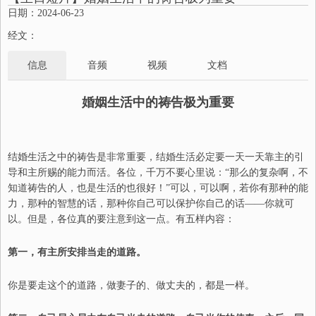
日期：2024-06-23
经文：
信息
音频
视频
文档
婚姻生活中的祷告极为重要
结婚生活之中的祷告
是非常重要，
结婚生活必定要一天一天靠主的引
导和主所赐的能力而活。各位，千万不要心
里
说：“那么的复杂啊，不
知道
祷告
的人，
也是
生活的也很好！”可以，可以
啊
，若你有那种的能
力，那种的智慧的话，那种你自己可以保护你自己的话
——
你
就
可
以。但是，各位真的要注意到
这一点
。有五样内容：
第一，有主所安排当走的道路。
你是要走这个的道路，做妻子的
、
做丈夫的，都是一样。