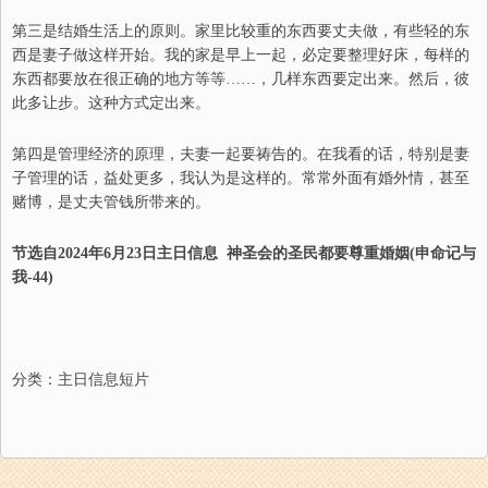
第
三是结婚生活上的原则。家里比较重的东西要丈夫做，有些轻的东
西是妻子做
这样开始
。我的家是早上一起，必定要整理好床，每样的
东西都要放在很正确的地方等等
……
，几样
东西
要定出来。然后，彼
此多让步。
这种方式定出来。
第
四是管理经济的原理，夫妻一起要祷告的。
在我看的话，特别是妻
子管理的话，益处更多，我认为是这样的。常常外面有婚外情
，
甚至
赌博
，
是丈夫管钱所带来的。
节选自202
4
年
6
月
23
日
主日信息
神圣会的圣民都要尊重婚姻(申命记与
我-
44
)
分类：
主日信息短片