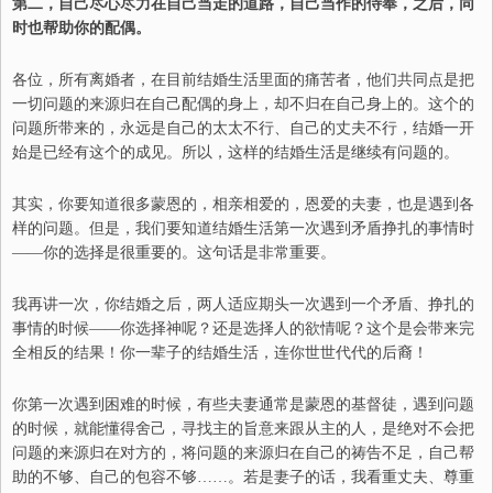
第二，
自己
尽心尽力在自己当走的道路，自己当作的侍奉，
之后，同
时
也帮助你的配偶。
各位，所有离婚者，在目前结婚生活里面的痛苦
者，他们
共同点是把
一切问题的来源归在自己配偶的身上，却不归在自己身上的。这个的
问题所带来的，永远是自己的太太不行
、
自己的丈夫不行，结婚一开
始是
已经
有这个的成见。所以，这样的结婚生活是继续有问题的
。
其实，
你要知道
很多蒙恩的，相亲相爱的，恩爱的夫妻，也是遇到各
样的问题。但是，
我们要知道
结婚生活第一次遇到矛盾挣扎的事情时
——
你的选择是很重要的。这句话是非常重要。
我再讲一次，你结婚之后，两人适应期头一次遇到一个矛盾
、
挣扎的
事情的时候
——
你选择神呢
？
还是选择人的欲情呢？这个是会带来完
全相反的结果
！
你一辈子的结婚生活，连你世世代代的后裔
！
你
第一次遇到困难的时候，有些夫妻通常是蒙恩的基督徒，遇到问题
的时候，就能懂得舍己，寻找主的旨意来跟从主的人，是绝对不会把
问题的来源归在对方的
，将
问题的来源归在自己的祷告不足，自己帮
助的不够
、
自己的包容不够
……
。若是妻子的话，我看重丈夫、尊重