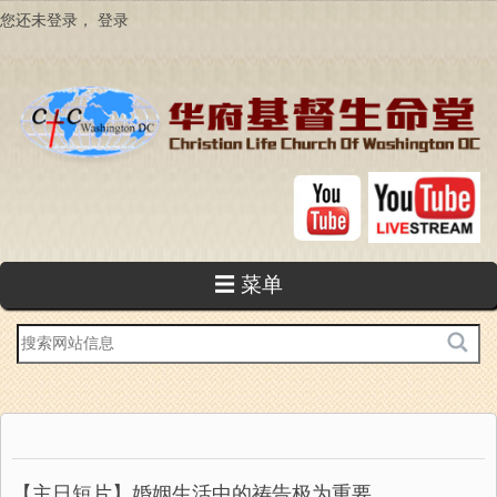
跳
您还未登录，
登录
转
到
主
要
内
容
☰ 菜单
站
内
搜
索
【主日短片】婚姻生活中的祷告极为重要