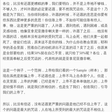
各位，比没有还愿更糟糕的事，我们要明白
，
并不是上帝祂不够钱，
不够人力，才叫许愿的必定要还愿，要不然我咒诅你。不是这个！乃
都是为了我们。当你得到感动，许愿的时候，不还愿的意思是你爱有
些东西比
爱
神更多的意思！你信靠上帝，不如你可能信靠有些人、
事、物，这是更严重的问题了。人许愿，遇到危机，遇到困难，或圣
灵感动他，他像亚拿尼亚撒非喇夫妻一样的，许愿了之后……他没有
许愿的话，他根本没有这样的受到咒诅，马上会死，他们夫妻一起都
死了。使徒们也说，原来这不是你的钱，为什么你在教会里面，耶和
华的圣会里面，照着自己的动机讲出不正直的话？卖了之后，你原来
是全部要给的，结果50%留在自己手里，就
只
给了50%呢？各位，圣
经里面奉献之后受咒诅的，代表性的就是亚拿尼亚撒非喇。
这是一个例子，一个范例，上帝给我们看的一个
Sample
（样本）。那
现在虽然是欺骗上帝，不还愿也是，上帝不马上击杀那个人。但是，
在灵里面，上帝的判断，已经是有了。上帝不是单单饶恕人的，上帝
是轻慢不得的，就是我们所相信的，也是生了我们，创造我们，引导
我们的上帝了。
所以，比没有偿还，没有还愿更严重的问题是他已经不信上帝了。这
个的问题是最大的咒诅，人在地上所受到的最大的咒诅是不相信上