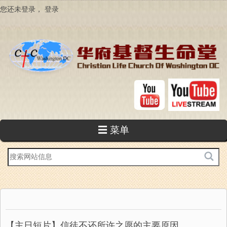
跳
您还未登录，
登录
转
到
主
要
内
容
☰ 菜单
站
内
搜
索
【主日短片】信徒不还所许之愿的主要原因