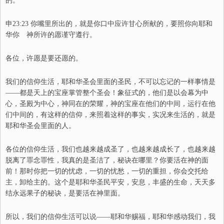
的。
申
23:23 你嘴里所出的，就是你口中应许甘心所献的，要照你向耶和
华你 神所许的愿谨守遵行。
各位，许愿
是要还愿的。
我们的信仰生活，耶和华圣会里面的圣民，不可以忘记的一样事情是
——都是天上的宝座掌管整个圣会！象征式的，他们是以会幕为中
心，圣殿为中心，神同在的荣耀，神的宝座在他们的中间
，
运行在他
们中间的，有这样的信仰，来照着这样的事实，实况来生活的，就是
耶和华圣会里面的人。
各位的信仰生活，我们也越来越成圣了，也越来越成长了，也越来越
脱离了罪念罪性，我真的是圣洁了，秘诀在哪里？你要活在神的面
前！那时你把一切的忧虑，一切的忧愁，一切的重担，你会交托给
主，卸给主的。这个是耶和华圣民平安，安息，丰盛的生命，天天多
结永远果子的秘诀，是要活在神里面。
所以，我们的信仰生活可以说
——
耶和华赐福，耶和华感动我们，我