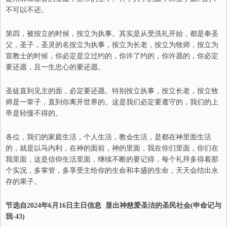
不可以不还。
第四，被按立的时候，按立为执事。其实是从受洗礼开始，都是奉圣
父，圣子，圣灵的名按立为执事，按立为长老，按立为牧师，按立为
宣教士的时候，你必定是立过约的，你许了约的，你许愿的，你必定
要还愿，且一生忠心的要还愿。
圣徒直到见主的面，必定要还愿。特别按立执事，按立长老，按立牧
师是一辈子，直到你离开世界的。这是我们必定要遵守的，我们的上
帝是轻慢不得的
。
各位，我们的家庭生活，个人生活，教会生活，是都在神里面生活
的，就是以马内利，
在
神的面前，神的里面，我在你们里面，你们在
我里面，这是信仰生活里面，继续不断的要记得，每个礼拜多得着那
个实况，多掌管，多享受主给你的生命和丰盛的生命，天天会结出永
存的果子。
节选自202
4
年
6
月
16
日
主日信息
显出神慈爱圣洁的圣民社会
(申命记与
我-
43
)