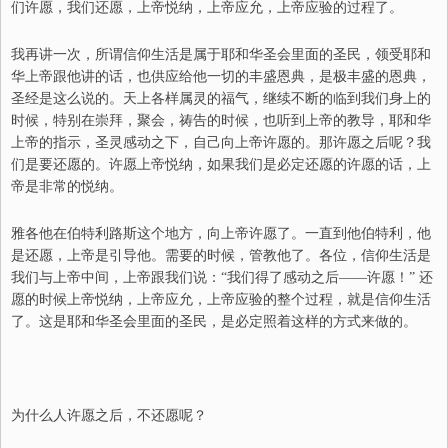
们许愿，我们还愿，上帝悦纳，上帝应允，上帝应验的过程了。
我再讲一次，所谓信仰生活是属于耶和华圣会里面的圣民，领受耶和
华上帝跟他讲的话，也供应给他一切的丰盛恩典，是极丰盛的恩典，
圣经是这么说的。天上各样属灵的福气，继续不断的临到我们身上的
时候，特别在崇拜，聚会，祷告的时候，也听到上帝的教导，耶和华
上帝的指示，圣灵感动之下，自己向上帝许愿的。那许愿之后呢？我
们是
要
还愿的。许愿上帝悦纳，如果我们是必定还愿的许愿的话，
上
帝
是非常的悦纳。
雅各他在伯特利路斯这个地方，向上帝许愿了。一直到他伯特利，他
是还愿，上帝是引导他。
需要
的时候，管教他了。各位，信仰生活是
我们与上帝中间，上帝跟我们说：“我们得了感动之后——许愿！” 还
愿的时候上帝悦纳，上帝应允，上帝应验的整个过程，就是信仰生活
了。这是耶和华圣会里面的圣民，是必定照着这样的方式来做的。
为什么人许愿之后，不还愿呢？