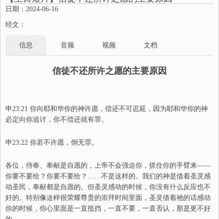
日期：2024-06-16
经文：
信息
音频
视频
文档
信徒不还所许之愿的主要原因
申
23:21 你向耶和华你的神许愿，偿还不可迟延，因为耶和华你的神
必定向你追讨，你不偿还就有罪。
申
23:22 你若不许愿，倒无罪。
各位，侍奉
、
奉献是自愿的，上帝不会强迫你，抓住你的手臂来——
你要不要给？你要不要给？……不是这样的。我们的神是借着圣灵感
动圣民，
奉献
都是自愿的。但圣灵感动的时候，你没有什么
反应
也不
好的。特别像这样很荣耀尊贵的崇拜时间里面，圣灵借着祂的话感动
你的时候，你心里面是一直抵挡，一直不要，一直否认，那是更不好