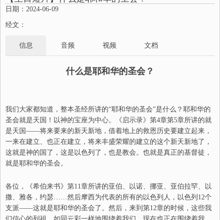
日期：2024-06-09
经文：
信息
音频
视频
文档
什么是耶和华的圣会？
我们大家都知道，整本圣经
所
讲的
“
耶和华的圣会
”
是什么？耶和华的
圣会就是天国！以神的宝座为中心
。
《启示录》第4章第5章所讲的就
是天国
——
将来要来的新天新地，
借着
地上的救恩历史要建立起来，
一来
在
建立
、
也正在建立，将来丰盛荣耀的建立的这个新天新地了，
这就是神的国了
，
这是以色列
了
，也是教会。也就是真正的基督徒，
就是耶和华的圣会。
各位，《希伯来书》第11章所讲的亚伯
、
以诺
、
挪亚
、
亚伯拉罕
、
以
撒
、
雅各，约瑟
……
然后摩西为代表的所有的以色列人，以色列12个
支派
——
这就是耶和华的圣会了。然后，来到第12章的时候，这些我
们信心的列祖，如同云彩一样
地
围绕着我们，现在也正在围绕着我