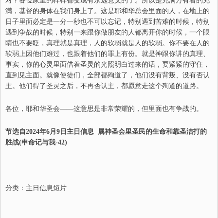
对？
各位家里的样样都变成
有
永远意义的了。所以是充满万有者的充
满，基督的身体在我们身上了。这是耶和华总会里面的人，在地上的
日子里面必定是一分一秒也不可以忘记，特别遇到苦难的时候，特别
遇到争战的时候，特别一来跟你做朋友的
人
都离开你的时候，一个眼
睛也不要眨，真理就是真理，人的软弱就是人的软弱。你不要在人的
软弱上因他们难过，也跟着他们的罪上有份。就是神跟你讲的真理
、
事实，你的心灵里面借着圣灵的光照明白过来的话，要紧紧的守住，
直到见主面。就像使徒们，全部都殉道了，他们没有背叛
、
没有否认
主。他们得了圣灵之后，不再否认主，都愿意走这个殉道的道路。
各位，耶和华圣会
——
这
意思是非常荣耀的，但里面也有争战
的。
节选自202
4
年
6
月
9
日
主日信息
属神圣会里圣民的生命和靠圣洁打的
胜战
(申命记与我-
42
)
分类：
主日信息短片