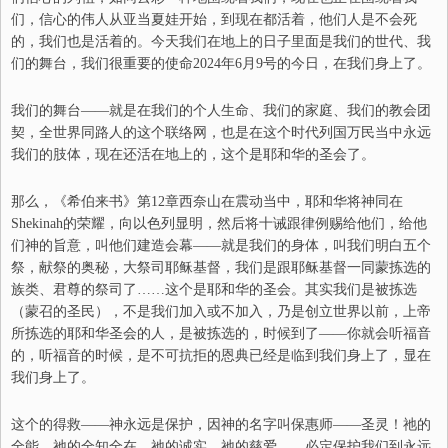
们
，
信心的伟人从亚当夏娃开始，到现在都活着，
他们
人是不会死
的，我们也是活着
的
。今天我们在地上的日子里面是我们的
世
代
、
我
们的舞台，我们很重要的使命2024年6月9号的今日
，
在我们身上了。
我们的舞台
——
就是在我们的个人生命
、
我们的家庭
、
我们的教会团
契，全世界同路人的这个联络网，也是在这个时代列国万民当中永远
我们的肢体，现在还活在地上的，这个是耶和华的圣会了。
那么，《希伯来书》第12章西奈山在震动当中，耶和华
将神
同在
Shekinah
的荣耀，向以色列显明，
然后将
十诫跟律例
赐给他们
，给他
们神的旨意
，
叫他们建造会幕
——
就是我们的身体，叫我们明白五个
祭，献祭的奥秘，大祭司耶稣基督，我们
是
跟耶稣基督一同蒙拣选的
族类
、
君尊的祭司
了
……
这个是耶和华的圣会。其实
我们
是被拣选
（
蒙召的圣民
）
，
不是我们加入或不加入，乃是创立世界以前，上帝
所拣选的耶和华圣会的人，是被拣选的，时候到了
——
你
就会听福音
的
，
听福音的时候，是不可抗拒的恩典已经是临到我们身上了，显在
我们身上了。
这个的得救
——
神永远是保护，因神的名字叫保惠师——圣灵！祂的
全能
、
祂的全知全在
、
祂的诚实
、
祂的慈爱
……
必定保护我们到永远