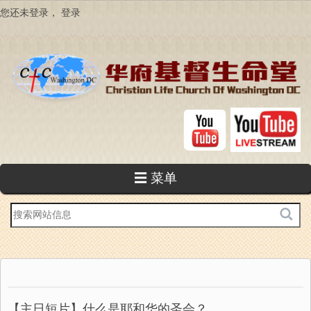
跳
您还未登录，
登录
转
到
主
要
内
容
☰ 菜单
站
内
搜
索
【主日短片】什么是耶和华的圣会？