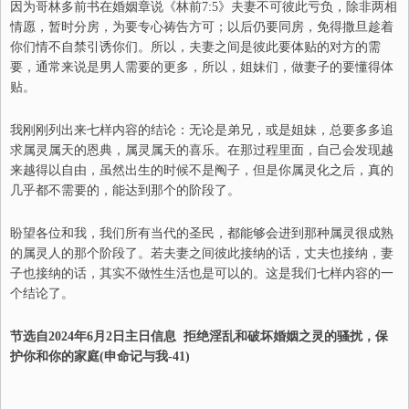
因为哥林多前书在婚姻章说
《林前7:5》
夫妻不可彼此亏负，除非两相
情愿，暂时分房，为要专心祷告方可；以后仍要同房
，免得
撒旦
趁着
你们情不自禁引诱你们。
所以，夫妻之间是彼此要体贴的对方的
需
要，通常
来说
是男人需要的更多
，
所以，姐妹们，做妻子的要懂得体
贴。
我刚刚列出来七样内容的结论：无论是弟兄，或是姐妹，总要多多追
求属灵属天的恩典，属灵属天的喜乐。在那过程里面，自己会发现越
来越得
以
自由，虽然出生的时候不是阄子
，
但是你属灵化之后，真的
几乎
都
不需要的，能达到那个的阶段了。
盼望各位和我，我们所有当代的圣民，都能够会进到那种属灵很成熟
的属灵人的那个阶段了。若夫妻之间彼此接纳的话，
丈夫也接纳，妻
子也接纳的话，
其实不做性生活也是可以的。这是我们七样内容的一
个结论了。
节选自202
4
年
6
月
2
日
主日信息
拒
绝
淫乱和破坏婚姻之灵的骚扰
，
保
护你和
你
的家庭
(申命记与我-
41
)