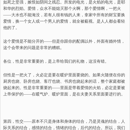
如死之坚强，嫉恨如阴间之残忍。所发的电光，是火焰的电光，是耶
和华的烈焰。爱情，众水不能
熄灭
那个火啊，那个爱情啊，
一把火
——
大水也不能淹没，若有人
很有钱的人来，
拿家中所有的财宝要换
爱情，
换
一个女人或一个男人的爱情，
就全被藐视。
是人人都会看轻
他的了。
这个爱情是不能分开的
——
但
是
你跟你的配偶以外，
外面
有婚外情，
这个会带来
的问题是
非常的糟糕。
各位，性是非常重要的，是上帝给我们的礼物，这没有错。
但性是一把火了，火必定是要在暖炉里面要烧的。如
果火随便在
你
的
厨房也烧
、
卧房也烧
、
客厅也烧
、
书房也烧起来的话，整个家庭都被
烧起来的。性是非常重要的
——
里面是带着
爱情的
火焰，必定是要被
上帝保护的
——
在
暖气
炉、
暖炉里面，是在夫妻关系里面要进行的。
第四，性交
——
原本不只是身体和身体的结合，乃是灵魂的结合，人
际关系的结合，感情的结合，情绪的结合，后代的结合。所以，我们