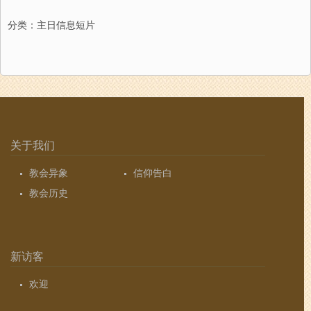
分类：
主日信息短片
关于我们
教会异象
信仰告白
教会历史
新访客
欢迎