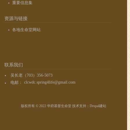
重要信息集
资源与链接
各地生命堂网站
联系我们
吴长老（703）356-5073
电邮：
clcwdc.spring4life@gmail.com
版权所有 © 2022 华府基督生命堂 技术支持：
Drupal建站