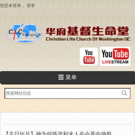
跳
您还未登录，
登录
转
到
主
要
内
容
☰ 菜单
站
内
搜
索
【主日短片】神为何拣选利未人在会幕中做祭