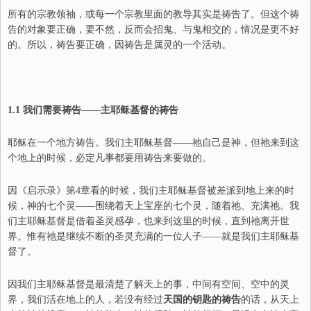
所有的宗教领袖，或每一个宗教里面的教导其实是祷告了。但这个祷
告的对象要正确，要不然，反而会招鬼、与鬼相交的，情况是更不好
的。所以，祷告要正确，因祷告是属灵的一个活动。
1.1
我们需要祷告——主耶稣基督的祷告
耶稣在一个地方祷告。
我们主耶稣基督——祂自己是神，但祂来到这
个地上的时候，必定凡事都要用祷告来要做的。
因《启示录》第
4
章看的时候，我们主耶稣基督被差派到地上来的时
候，神的七个灵——围绕着天上宝座的七个灵，随着祂、充满祂。我
们主耶稣基督是借着圣灵感孕，也来到这里的时候，直到祂离开世
界。惟有祂是继续不断的圣灵充满的一位人子——就是我们主耶稣基
督了。
因我们主耶稣基督是最清楚了解天上的事，中间有空间、空中的灵
界，我们活在地上的人，若没有经过
天国的钥匙的祷告
的话，从天上