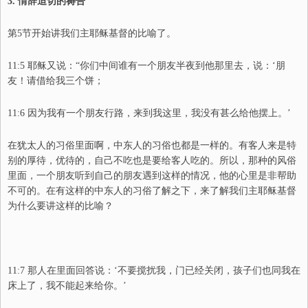
3.
情辞迫切的祷告
第
5
节开始讲我们主耶稣基督的比喻了。
11:5
耶稣又说：
“
你们中间谁有一个朋友半夜到他那里去，说：
‘
朋
友！请借给我三个饼；
11:6
因为我有一个朋友行路，来到我这里，我没有甚么给他摆上。
’
在犹太人的习俗里面啊，中东人的习俗也都是一样的。有客人来是特
别的厚待，优待的，自己不吃也是要给客人吃的。所以，那种的风俗
里面，一个朋友听到自己的朋友遇到这样的情况，他的心里是非帮助
不可的。在有这样的中东人的习俗了解之下，来了解我们主耶稣基督
为什么要讲这样的比喻？
11:7
那人在里面回答说：
‘
不要搅扰我，门已经关闭，孩子们也同我在
床上了，我不能起来给你。
’