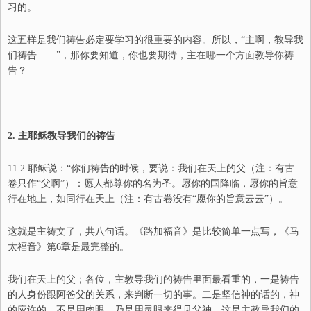
习的。
这五样是我们祷告必定要学习的很重要的内容。所以，“主啊，教导我
们祷告……”，那你要知道，你也要期待，主在哪一个方面教导你祷
告？
2.
主耶稣教导我们的祷告
11:2
耶稣说：
“
你们祷告的时候，要说：我们在天上的父（注：有古
卷只作
“
父啊
”
）：愿人都尊你的名为圣。愿你的国降临，愿你的旨意
行在地上，如同行在天上（注：有古卷没有
“
愿你的旨意云云
”
）。
这就是主祷文了，共八句话。《路加福音》是比较简单一点写，《马
太福音》第
6
章是最完整的。
我们在天上的父；
各位，主教导我们的祷告里面最看重的，一是祷告
的人身份跟阿爸父的关系，来判断一切的事。二是坚信神的话的，神
的应许的，不是用肉眼，乃是用灵眼来得见父神。这是主教导我们的