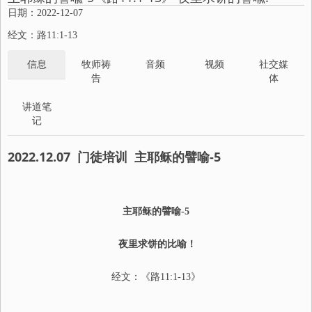
日期：2022-12-07
经文：路11:1-13
信息
牧师祷
音频
视频
社交媒
告
体
讲道笔
记
2022.12.07
门徒培训
主耶稣的譬喻
-5
主耶稣的譬喻
-5
夜里求饼的比喻！
经文：《路
11:1-13
》