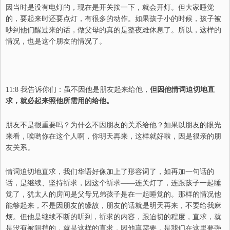
因当时是没有电灯的，现在是开关按一下，就会开灯。但大家睡觉
的，要起来时还要点灯，有很多的动作。如果孩子小的时候，孩子被
吵到他们醒过来的话，做父母的真的是整夜难休息了。所以，这样的
情况，也是这个朋友的情况了。
11:8
我告诉你们：虽不因他是朋友起来给他，
但因他情词迫切地直
求，就必起来照他所需用的给他。
朋友不是很重要吗？为什么不因朋友的关系给他？如果以朋友的眼光
来看，唉哟你在这个人啊，你明天再来，这样就好啦，因是很亲的朋
友关系。
情词迫切地直求，
我们华语好像加上了形容词了，如再加一句话的
话，是继续、坚持祈求，因这个祈求——连关灯了，连跟孩子一起睡
觉了，犹太人的房间是父母兄弟孩子是在一起睡觉的。那样的情况他
能够起来，不是因朋友的缘故，朋友的话就是明天再来，不要给我麻
烦。但他是继续不断的听到，祈求的内容，跟迫切的程度，直求，就
是没有被阻挡的，就是这样的直求，因他真需要，是我们在这里要强