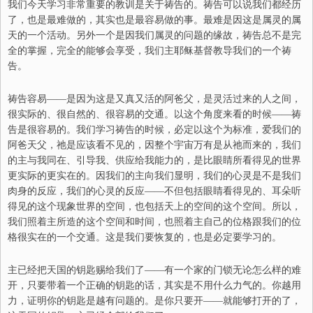
我们今天学习非常重要的教训是关于祷告的。祷告可以说我们都经历
了，也是最难做的，其实也是最容易做的事。最难是因这是属灵的属
天的一个活动。另外一个是因我们属灵的问题的缘故，祷告总不是完
全的掌握，完全的能够会享受，我们主耶稣基督教导我们的一个祷
告。
祷告容易——是因为这是又真又活的阿爸父，是灵活过来的人之间，
很实际的、很自然的、很容易的交通。以这个角度来看的时候——祷
告是很容易的。我们学习祷告的时候，必定以这个为标准，爱我们的
阿爸天父，祂是应该看不见的，因整个宇宙万有是从祂而来的，我们
的主与我同在、引导我、供应给我能力的，是比眼睛所看得见的世界
更实际的更实在的。因我们的主向我们显明，我们的心灵是不是我们
肉身的反应，我们的心灵的反应——不但包括眼睛看得见的、耳朵听
得见的这个现象世界的空间，也包括天上的空间的这个空间。所以，
我们照着主所造的这个空间和时间，也照着主自己的位格跟我们的位
格很实在的一个交通。这是我们要恢复的，也是必定要学习的。
主已经把天国的钥匙赐给我们了——有一个家的门锁无论怎么样的难
开，只要带着一个正确的钥匙的话，其实是不用什么力气的。你越用
力，证明你的钥匙是越有问题的。是你只要开——就能够打开的了，