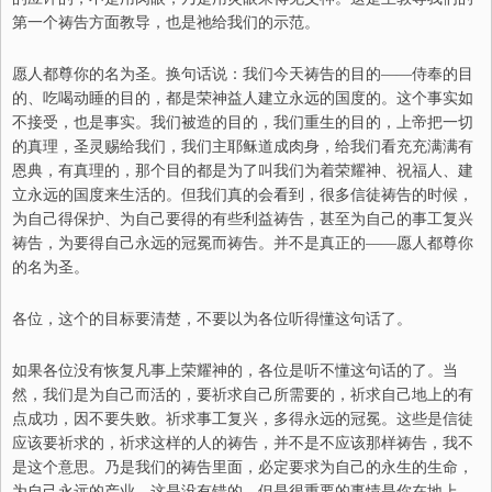
第一个祷告方面教导，也是祂给我们的示范。
愿人都尊你的名为圣。
换句话说：我们今天祷告的目的——侍奉的目
的、吃喝动睡的目的，都是荣神益人建立永远的国度的。这个事实如
不接受，也是事实。我们被造的目的，我们重生的目的，上帝把一切
的真理，圣灵赐给我们，我们主耶稣道成肉身，给我们看充充满满有
恩典，有真理的，那个目的都是为了叫我们为着荣耀神、祝福人、建
立永远的国度来生活的。但我们真的会看到，很多信徒祷告的时候，
为自己得保护、为自己要得的有些利益祷告，甚至为自己的事工复兴
祷告，为要得自己永远的冠冕而祷告。并不是真正的——
愿人都尊你
的名为圣。
各位，这个的目标要清楚，不要以为各位听得懂这句话了。
如果各位没有恢复凡事上荣耀神的，各位是听不懂这句话的了。当
然，我们是为自己而活的，要祈求自己所需要的，祈求自己地上的有
点成功，因不要失败。祈求事工复兴，多得永远的冠冕。这些是信徒
应该要祈求的，祈求这样的人的祷告，并不是不应该那样祷告，我不
是这个意思。乃是我们的祷告里面，必定要求为自己的永生的生命，
为自己永远的产业，这是没有错的。但是很重要的事情是你在地上，