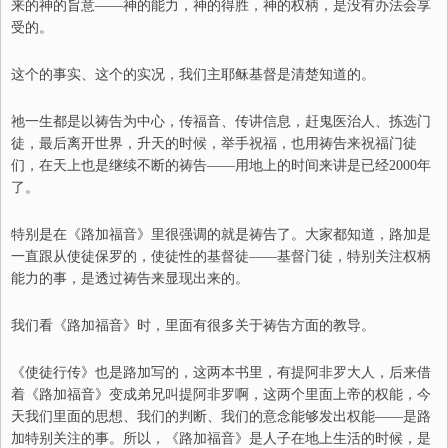
来的神的旨意——神的能力，神的得胜，神的权柄，是没有办法会享
受的。
这个的事实、这个的实况，我们主耶稣基督是清楚知道的。
祂一生都是以祷告为中心，传福音、传讲信息，赶鬼医治人、拣选门
徒，最后离开世界，升天的时候，举手祝福，也用祷告来祝福门徒
们，在天上也是继续不断的祷告——用地上的时间来讲是已经
2000
年
了。
特别是在《路加福音》里很强调的就是祷告了。大家都知道，路加是
一直跟从使徒保罗的，使徒性的基督徒——基督门徒，特别关注权柄
能力的事，是透过祷告来显现出来的。
我们看《路加福音》时，里面有很多关于祷告方面的教导。
《使徒行传》也是路加写的，这两本书里，有提阿非罗大人，后来借
着《路加福音》变成弟兄叫提阿非罗啊，这两个里面上帝的权能，今
天我们里面的思想、我们的判断、我们的意念能够发出权能——是路
加特别关注的事。所以，《路加福音》是人子在地上生活的时候，是