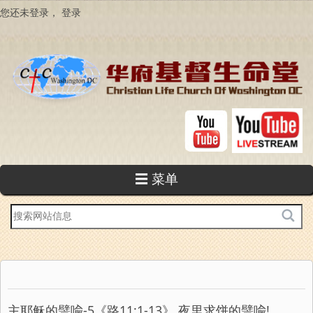
跳
您还未登录，
登录
转
到
主
要
内
容
☰ 菜单
站
内
搜
索
主耶稣的譬喩-5《路11:1-13》 夜里求饼的譬喩!