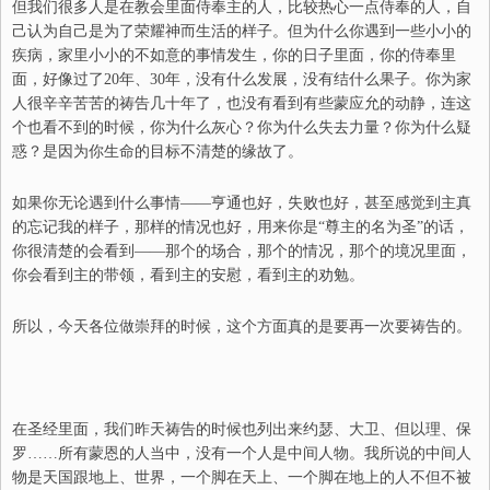
但我们很多人是在教会里面侍奉主的人，比较热心一点侍奉的人，自
己认为自己是为了荣耀神而生活的样子。但为什么你遇到一些小小的
疾病，家里小小的不如意的事情发生，你的日子里面，你的侍奉里
面，好像过了
20
年、
30
年，没有什么发展，没有结什么果子。你为家
人很辛辛苦苦的祷告几十年了，也没有看到有些蒙应允的动静，连这
个也看不到的时候，你为什么灰心？你为什么失去力量？你为什么疑
惑？是因为你生命的目标不清楚的缘故了。
如果你无论遇到什么事情——亨通也好，失败也好，甚至感觉到主真
的忘记我的样子，那样的情况也好，用来你是“尊主的名为圣”的话，
你很清楚的会看到——那个的场合，那个的情况，那个的境况里面，
你会看到主的带领，看到主的安慰，看到主的劝勉。
所以，今天各位做崇拜的时候，这个方面真的是要再一次要祷告的。
在圣经里面，我们昨天祷告的时候也列出来约瑟、大卫、但以理、保
罗……所有蒙恩的人当中，没有一个人是中间人物。我所说的中间人
物是天国跟地上、世界，一个脚在天上、一个脚在地上的人不但不被