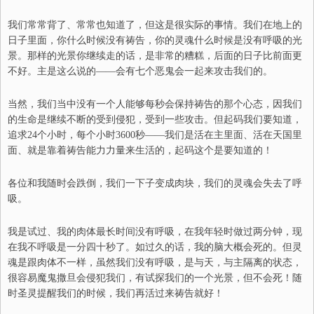
我们常常背了、常常也知道了，但这是很实际的事情。我们在地上的
日子里面，你什么时候没有祷告，你的灵魂什么时候是没有呼吸的光
景。那样的光景你继续走的话，是非常的糟糕，后面的日子比前面更
不好。主是这么说的——会有七个恶鬼会一起来攻击我们的。
当然，我们当中没有一个人能够每秒会保持祷告的那个心态，因我们
的生命是继续不断的受到侵犯，受到一些攻击。但起码我们要知道，
追求
24
个小时，每个小时
3600
秒——我们是活在主里面、活在天国里
面、就是靠着祷告能力力量来生活的，起码这个是要知道的！
各位和我随时会跌倒，我们一下子变成肉块，我们的灵魂会失去了呼
吸。
我是试过、我的肉体最长时间没有呼吸，在我年轻时做过两分钟，现
在我不呼吸是一分四十秒了。如过久的话，我的脑大概会死的。但灵
魂是跟肉体不一样，虽然我们没有呼吸，是与天，与主隔离的状态，
很容易魔鬼撒旦会侵犯我们，有试探我们的一个光景，但不会死！随
时圣灵提醒我们的时候，我们再活过来祷告就好！