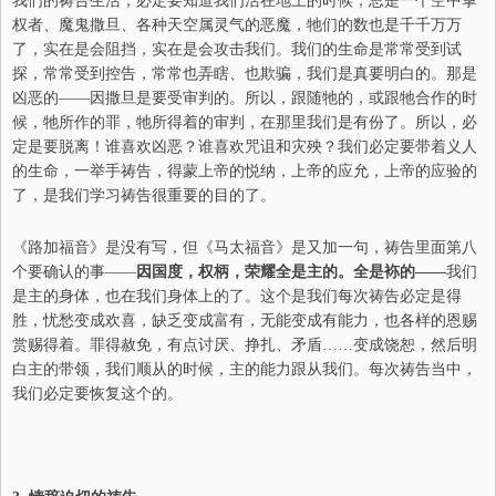
我们的祷告生活，必定要知道我们活在地上的时候，总是一个空中掌
权者、魔鬼撒旦、各种天空属灵气的恶魔，牠们的数也是千千万万
了，实在是会阻挡，实在是会攻击我们。我们的生命是常常受到试
探，常常受到控告，常常也弄瞎、也欺骗，我们是真要明白的。那是
凶恶的——因撒旦是要受审判的。所以，跟随牠的，或跟牠合作的时
候，牠所作的罪，牠所得着的审判，在那里我们是有份了。所以，必
定是要脱离！谁喜欢凶恶？谁喜欢咒诅和灾殃？我们必定要带着义人
的生命，一举手祷告，得蒙上帝的悦纳，上帝的应允，上帝的应验的
了，是我们学习祷告很重要的目的了。
《路加福音》是没有写，但《马太福音》是又加一句，祷告里面第八
个要确认的事——
因国度，权柄，荣耀全是主的。全是袮的——
我们
是主的身体，也在我们身体上的了。这个是我们每次祷告必定是得
胜，忧愁变成欢喜，缺乏变成富有，无能变成有能力，也各样的恩赐
赏赐得着。罪得赦免，有点讨厌、挣扎、矛盾……变成饶恕，然后明
白主的带领，我们顺从的时候，主的能力跟从我们。每次祷告当中，
我们必定要恢复这个的。