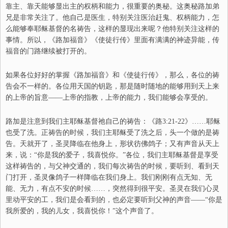
靠主、靠天能够显出主的权柄和能力，很重要的奥秘。这奥秘路加弟
兄是非常关注了。他自己是医生，特别关注医治赶鬼、权柄能力，怎
么能够奉耶稣基督的名祷告，这样的显现出来呢？他特别关注这样的
事情。所以，《路加福音》《使徒行传》里面有满满的神迹异能，传
福音的门路继续被打开的。
如果各位好好的掌握《路加福音》和《使徒行传》，那么，各位的祷
告会不一样的。各位用天国的钥匙，那是随时随地的能够用到天上来
的上帝的旨意——上帝的指教，上帝的能力，我们能够会享受的。
路加是注意到我们主耶稣基督祂自己的祷告：
《路
3:21-22
》……耶稣
也受了洗。正祷告的时候，
我们主耶稣受了洗之后，头一个做的是祷
告。
天就开了，圣灵降临在他身上，形状彷佛鸽子；又有声音从天上
来，说：
“
你是我的爱子，我喜悦你。
”
各位，我们主耶稣基督是享受
这样祷告的，与父神交通的，我们每次祷告的时候，要听到、看到天
门打开，圣灵像鸽子一样降临在我们身上。我们刚刚有点无知、无
能、无力，有点不安的时候……，突然得到很平安。圣灵在我们心灵
里动平安的工，我们是会看到的，也必定要听到父神的声音——“你是
我所爱的，我的儿女，我喜悦你！”这个声音了。