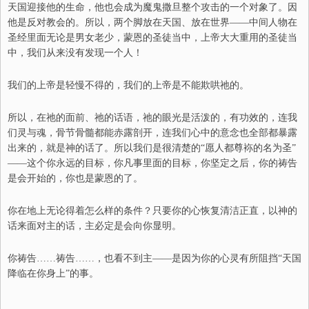
天国迎接他的生命，他也会成为魔鬼撒旦整个攻击的一个对象了。因
他是反对教会的。所以，两个脚放在天国、放在世界——中间人物在
圣经里面无论是男女老少，蒙恩的圣徒当中，上帝大大重用的圣徒当
中，我们从来没有发现一个人！
我们的上帝是轻慢不得的，我们的上帝是不能欺哄祂的。
所以，在祂的面前、祂的话语，祂的眼光是活泼的，有功效的，连我
们灵与魂，骨节骨髓都能赤露剖开，连我们心中的意念也全部都暴露
出来的，就是神的话了。所以我们是很清楚的“愿人都尊袮的名为圣”
——这个你永远的目标，你凡事里面的目标，你坚定之后，你的祷告
是会开始的，你也是蒙恩的了。
你在地上无论得着怎么样的条件？只要你的心恢复清洁正直，以神的
话来面对主的话，主必定是会向你显明。
你祷告……祷告……，也看不到主——是因为你的心灵有所阻挡“天国
降临在你身上”的事。