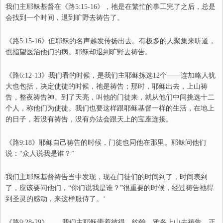
我们主耶稣基督在《路
5:15-16
》，祂是在繁忙的事工完了之后，总是
会找到一个时间，退到旷野去祷告了。
《路
5:15-16
》但耶稣的名声越发传扬出去。有极多的人聚集来听道，
也指望医治他们的病。耶稣却退到旷野去祷告。
《路
6:12-13
》
我们看的时候，是我们主耶稣拣选
12
个——连加略人犹
大也包括，决定使徒的时候，祂是祷告；
那时，耶稣出去，上山祷
告，整夜祷告神。到了天亮，叫他的门徒来，就从他们中间挑选十二
个人，称他们为使徒。
我们也要这样跟耶稣基督一样的生活，在地上
的日子，若没有祷告，没有办法会跟天上的宝座连接。
《路
9:18
》耶稣自己祷告的时候，门徒也同他在那里。耶稣问他们
说：
“
众人说我是谁？
”
我们主耶稣基督祷告当中发现，现在门徒们的时间到了，时间表到
了，应该要问他们，“你们说我是谁？”很重要的时候，经过祷告祂得
到圣灵的感动，来这样服侍了。‘
《路
9:28-29
》……
我们主
耶稣带着彼得、约翰、雅各上山去祷告。正