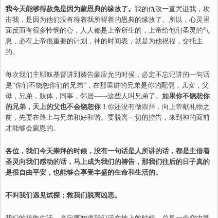
我今天能够得赦免是因为蒙恩典的缘故了。
我的仇敌一直咒诅我，攻
击我，是因为他们没有得着我所得着的恩典的缘故了。所以，心灵里
面反而有很多怜悯的心，人人都是上帝所生的，上帝给他们圣灵的气
息，必有上帝很重要的计划，神的时间表，就是为他祝福，交托主
的。
每次我们主耶稣基督讲到祷告蒙应允的时候，必定不忘记讲的一句话
是“你们不饶恕你们的兄弟”，在那里讲的兄弟是你的配偶，儿女，父
母，兄弟，肢体，同事，邻居——这些人叫兄弟了。
如果你不饶恕你
的兄弟，天上的父也不会饶恕你！
你还没有做崇拜，向上帝献礼物之
前，先要在路上与兄弟和好和谐。要脱离一切的控告，来到神的面前
才能够会蒙恩的。
各位，我们今天崇拜的时候，没有一句话是人所讲的话，都是主借着
圣灵向我们感动的话，马上成为我们的祷告，那我们往后的日子真的
是很自由平安，也能够会享受丰盛的生命和生活的。
不叫我们遇见试探；救我们脱离凶恶。