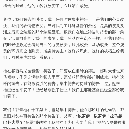
祷告的时候，他的面貌就改变了，衣服洁白放光。
各位，我们祷告的时候，我们任何时候集中祷告——是我们的心灵改
变、我们的表情也改变。当时我们主耶稣基督的变化，是真的恢复复
活之后完全荣耀的那个荣耀显现。跟我们在地上祷告时得着的那个荣
光，洁白放光的，我们的表情，我们的动作有点不一样。但我们祷告
的时候也必定会看到自己的心灵改变，脸孔改变，举动改变，整个属
灵的环境完全改到完。感谢赞美主！这样的恩典、这样的祝福主给我
们，同时主也给我们看见了。
祂在客西马尼园也集中祷告了，汗变成血那种的祷告，那时天使也来
侍候祂，圣灵充满祂的状态里面，愿父的旨意能够得到成就。祂有这
样的祷告，有能够得胜的祷告，集中祷告时得胜的祷告，过后起来，
祂已经是平安了！已经是刚强了壮胆！我们主耶稣基督已经全部给我
们看了。
我们主耶稣祂在十字架上，也是集中祷告，他在那所讲的七句话，都
是面对父神而祷告的那个祷告了。父啊，
“
以罗伊！以罗伊！拉马撒
巴各大尼？
”
意思
“
我的神！我的神！为什么离弃我？
”
祂的心灵是被撇
弃的一个痛苦当中，祂还仰望的是父神！