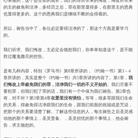
心来做的，这个是生命的成长，我们的罪所带来的悔改，悔改所带来
的主的赦免和洁净，多经历之后，罪在那里显得多，在那里主的恩典
也显得更多的。这个的恩典我们是继续不断的会得着的。
所以，祷告当中了，各位必定要得洁净的了，那这个方面是要学习
的。
我们祈求、我们悔改，主必定会饶恕我们，你单单知道这个，是不能
胜过魔鬼撒旦的控告。
是有几样内容，特别《罗马书》第
8
章所讲的，《约翰一书》第
3
－
4
章所讲的，其实是整个《约翰一书》共
5
章所讲的内容了。第
1
章，
我
们悔改上帝赦免我们的罪，洁净我们一切的不义开始的
。我们尽量不
要犯罪，但我们犯了罪的话，我们有一个中保为我们祷告。第
2
章也
有，对不对？第
3
章第
4
章
在爱里没有惧怕，
等等，很多罪跟我们生命
的关系，得赦免得洁净跟我们的生命，跟我们前面的祝福或是咒诅，
把那个的关系要清楚了解。了解这些信息的人，每次祷告之后圣灵感
动他的那个事情上，圣灵责备、，圣灵担忧的那个事情上，他会祷
告，求主饶恕的。