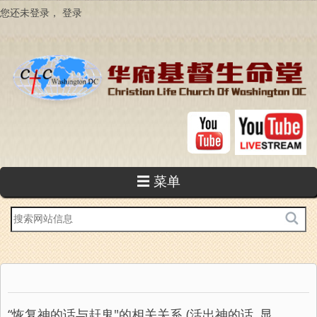
跳
您还未登录，
登录
转
到
主
要
内
容
☰ 菜单
站
内
搜
索
“恢复神的话与赶鬼"的相关关系 (活出神的话, 显