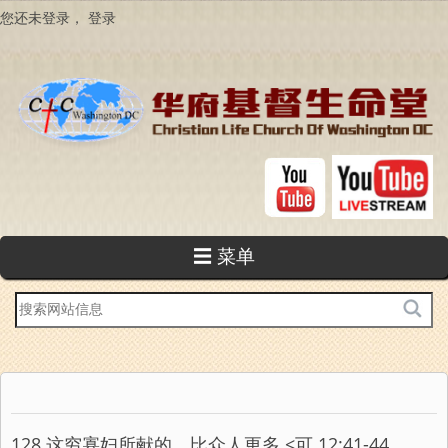
跳
您还未登录，
登录
转
到
主
要
内
容
☰ 菜单
站
内
搜
索
128 这穷寡妇所献的，比众人更多 <可 12:41-44,